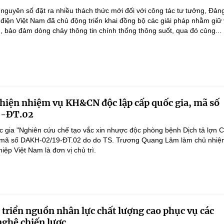
 nguyên số đặt ra nhiều thách thức mới đối với công tác tư tưởng, Đản
điện Việt Nam đã chủ động triển khai đồng bộ các giải pháp nhằm giữ
g, bảo đảm dòng chảy thông tin chính thống thông suốt, qua đó củng...
 hiện nhiệm vụ KH&CN độc lập cấp quốc gia, mã số
-ĐT.02
 gia "Nghiên cứu chế tạo vắc xin nhược độc phòng bệnh Dịch tả lợn 
", mã số DAKH-02/19-ĐT.02 do do TS. Trương Quang Lâm làm chủ nhiệ
ệp Việt Nam là đơn vị chủ trì.
 triển nguồn nhân lực chất lượng cao phục vụ các
ghệ chiến lược