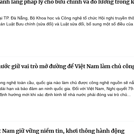
ành lang pháp lý cho bưu chính và đo lường trong 
ại TP. Đà Nẵng, Bộ Khoa học và Công nghệ tổ chức Hội nghị truyền th
 án Luật Bưu chính (sửa đổi) và Luật sửa đổi, bổ sung một số điều của
nước giữ vai trò mở đường để Việt Nam làm chủ côn
ông nghệ toàn cầu, quốc gia nào làm chủ được công nghệ nguồn sẽ n
 dài hạn và bảo đảm an ninh quốc gia. Đối với Việt Nam, Nghị quyết 79
nh hướng mới khi xác định kinh tế nhà nước phải đóng vai trò chủ...
t Nam giữ vững niềm tin, khơi thông hành động