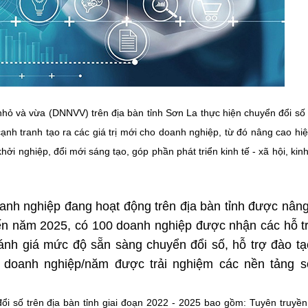
 nhỏ và vừa (DNNVV) trên địa bàn tỉnh Sơn La thực hiện chuyển đổi s
cạnh tranh tạo ra các giá trị mới cho doanh nghiệp, từ đó nâng cao hi
ởi nghiệp, đổi mới sáng tạo, góp phần phát triển kinh tế - xã hội, kinh
anh nghiệp đang hoạt động trên địa bàn tỉnh được nân
ến năm 2025, có 100 doanh nghiệp được nhận các hỗ t
nh giá mức độ sẵn sàng chuyển đổi số, hỗ trợ đào tạ
50 doanh nghiệp/năm được trải nghiệm các nền tảng 
i số trên địa bàn tỉnh giai đoạn 2022 - 2025 bao gồm: Tuyên truyề