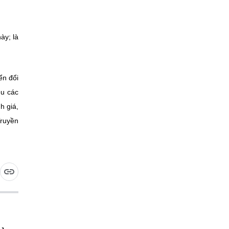
ày; là
ển đổi
ệu các
h giá,
Truyền