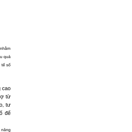
ố nhằm
ệu quả
 tế số
g cao
rợ từ
o, tư
số để
n nâng