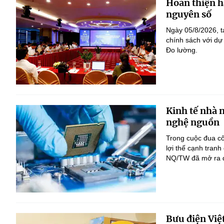
Hoàn thiện h
nguyên số
Ngày 05/8/2026, t
chính sách với dự
Đo lường.
Kinh tế nhà 
nghệ nguồn
Trong cuộc đua c
lợi thế cạnh tranh
NQ/TW đã mở ra đị
Bưu điện Việ