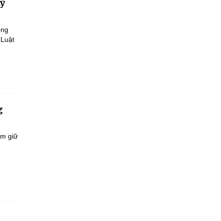
kỷ
ông
 Luật
g
ắm giữ
-