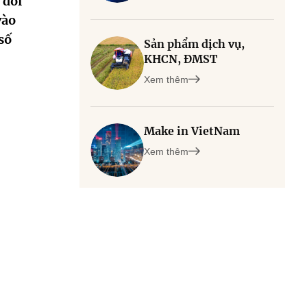
 đổi
vào
số
Sản phẩm dịch vụ,
KHCN, ĐMST
Xem thêm
Make in VietNam
Xem thêm