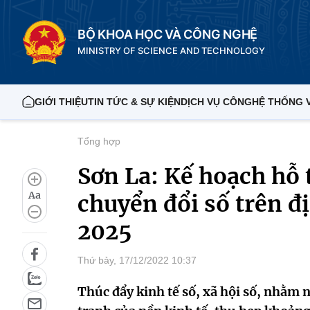
BỘ KHOA HỌC VÀ CÔNG NGHỆ
MINISTRY OF SCIENCE AND TECHNOLOGY
GIỚI THIỆU
TIN TỨC & SỰ KIỆN
DỊCH VỤ CÔNG
HỆ THỐNG 
Tổng hợp
Sơn La: Kế hoạch hỗ 
Aa
chuyển đổi số trên đị
2025
Thứ bảy, 17/12/2022 10:37
Thúc đẩy kinh tế số, xã hội số, nhằm 