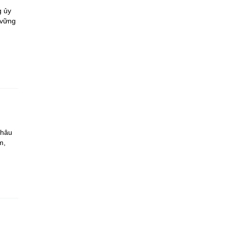
g ủy
 vững
Châu
m,