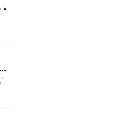
 tài
 cao
a,
...