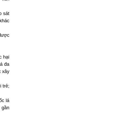
o sát
 khác
 được
c hại
lá đa
c xây
 trẻ;
ốc lá
p gần