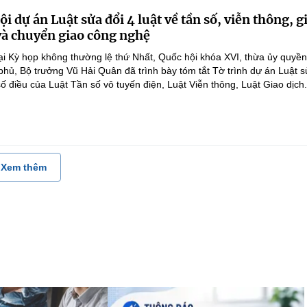
i dự án Luật sửa đổi 4 luật về tần số, viễn thông, g
 và chuyển giao công nghệ
ại Kỳ họp không thường lệ thứ Nhất, Quốc hội khóa XVI, thừa ủy quyề
hủ, Bộ trưởng Vũ Hải Quân đã trình bày tóm tắt Tờ trình dự án Luật 
ố điều của Luật Tần số vô tuyến điện, Luật Viễn thông, Luật Giao dịch.
Xem thêm