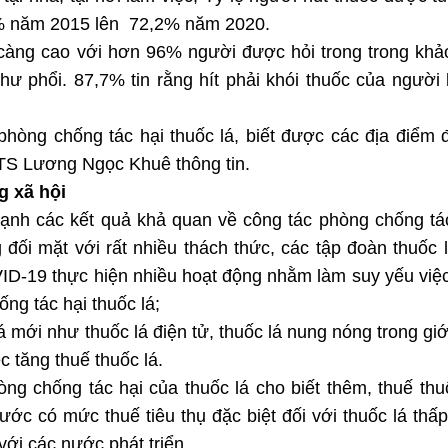
,5% năm 2015 lên 72,2% năm 2020.
 càng cao với hơn 96% người được hỏi trong trong khả
hư phổi. 87,7% tin rằng hít phải khói thuốc của người
phòng chống tác hại thuốc lá, biết được các địa điểm
 TS Lương Ngọc Khuê thông tin.
g xã hội
ạnh các kết quả khả quan về công tác phòng chống tá
 đối mặt với rất nhiều thách thức, các tập đoàn thuốc 
VID-19 thực hiện nhiều hoạt động nhằm làm suy yếu việ
ng tác hại thuốc lá;
 mới như thuốc lá điện tử, thuốc lá nung nóng trong giới
c tăng thuế thuốc lá.
g chống tác hại của thuốc lá cho biết thêm, thuế thu
ước có mức thuế tiêu thụ đặc biệt đối với thuốc lá thấ
với các nước phát triển.