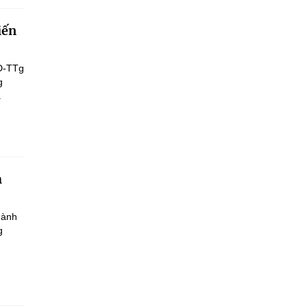
iến
Đ-TTg
g
.
h
hành
g