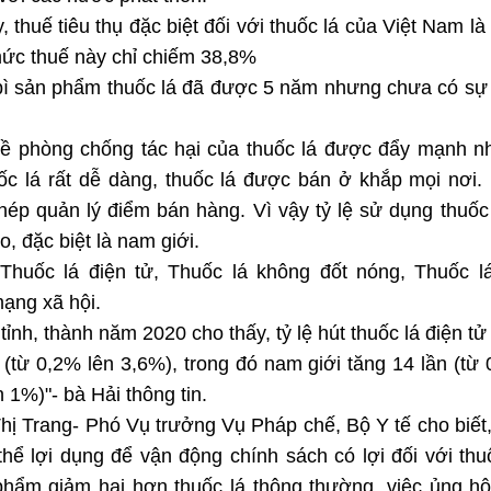
, thuế tiêu thụ đặc biệt đối với thuốc lá của Việt Nam l
 mức thuế này chỉ chiếm 38,8%
 bì sản phẩm thuốc lá đã được 5 năm nhưng chưa có sự
 về phòng chống tác hại của thuốc lá được đẩy mạnh 
ốc lá rất dễ dàng, thuốc lá được bán ở khắp mọi nơi.
hép quản lý điểm bán hàng. Vì vậy tỷ lệ sử dụng thuốc
, đặc biệt là nam giới.
Thuốc lá điện tử, Thuốc lá không đốt nóng, Thuốc l
mạng xã hội.
 tỉnh, thành năm 2020 cho thấy, tỷ lệ hút thuốc lá điện t
(từ 0,2% lên 3,6%), trong đó nam giới tăng 14 lần (từ
n 1%)"- bà Hải thông tin.
hị Trang- Phó Vụ trưởng Vụ Pháp chế, Bộ Y tế cho biết
hể lợi dụng để vận động chính sách có lợi đối với thu
phẩm giảm hại hơn thuốc lá thông thường, việc ủng h