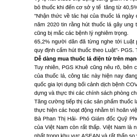
bỏ thuốc khi đến cơ sở y tế tăng từ 40
"Nhận thức về tác hại của thuốc lá ngày
năm 2020 tin rằng hút thuốc lá gây ung t
cũng bị mắc các bệnh lý nghiêm trọng.
65,2% người dân đã từng nghe tới Luật 
quy định cấm hút thuốc theo Luật"- PGS.
Dễ dàng mua thuốc lá điện tử trên mạn
Tuy nhiên, PGS Khuê cũng nêu rõ, bên c
của thuốc lá, công tác này hiện nay đang
quốc gia lợi dụng bối cảnh dịch bệnh CO
dựng và thực thi các chính sách phòng chố
Tăng cường tiếp thị các sản phẩm thuốc lá
thực hiện các hoạt động nhằm trì hoãn việ
Bà Phan Thị Hải- Phó Giám đốc Quỹ Phòn
của Việt Nam còn rất thấp. Việt Nam là n
nhất trong khu vực ASEAN và rất thấp so 