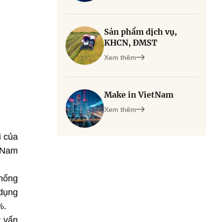
Sản phẩm dịch vụ,
KHCN, ĐMST
Xem thêm
Make in VietNam
Xem thêm
i của
t Nam
hống
 dụng
%.
ư vấn