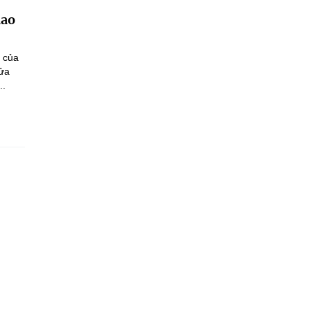
iao
n của
sửa
..