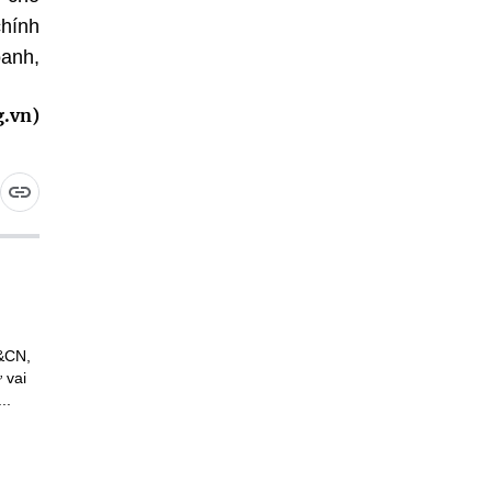
chính
oanh,
g.vn)
H&CN,
 vai
..