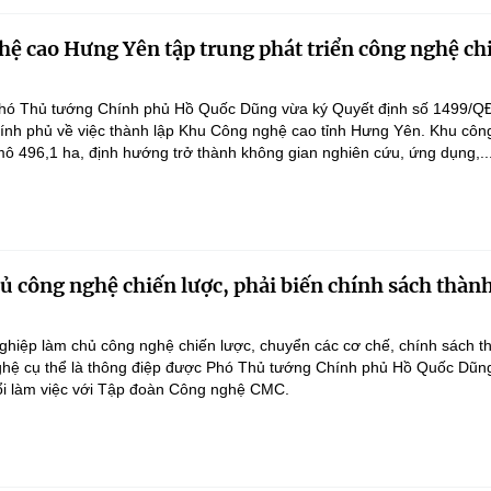
ệ cao Hưng Yên tập trung phát triển công nghệ ch
hó Thủ tướng Chính phủ Hồ Quốc Dũng vừa ký Quyết định số 1499/Q
ính phủ về việc thành lập Khu Công nghệ cao tỉnh Hưng Yên. Khu côn
ô 496,1 ha, định hướng trở thành không gian nghiên cứu, ứng dụng,..
 công nghệ chiến lược, phải biến chính sách thàn
hiệp làm chủ công nghệ chiến lược, chuyển các cơ chế, chính sách t
hệ cụ thể là thông điệp được Phó Thủ tướng Chính phủ Hồ Quốc Dũn
ổi làm việc với Tập đoàn Công nghệ CMC.