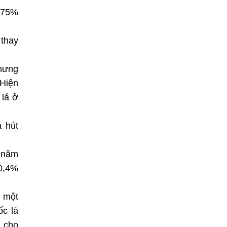
à 75%
 thay
nhưng
 Hiện
 lá ở
á hút
ử năm
 0,4%
, một
ốc lá
ộ cho