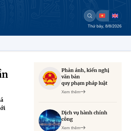
Thứ bảy, 8/8/2026
Phản ánh, kiến nghị
ần
văn bản
quy phạm pháp luật
Xem thêm
lá
ới
Dịch vụ hành chính
công
Xem thêm