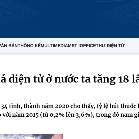
VĂN BẢN
THỐNG KÊ
MULTIMEDIA
MST IOFFICE
THƯ ĐIỆN TỬ
lá điện tử ở nước ta tăng 18 l
i 34 tỉnh, thành năm 2020 cho thấy, tỷ lệ hút thuốc 
o với năm 2015 (từ 0,2% lên 3,6%), trong đó nam gi