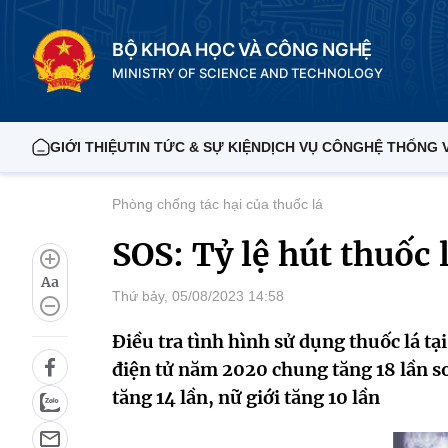
BỘ KHOA HỌC VÀ CÔNG NGHỆ
MINISTRY OF SCIENCE AND TECHNOLOGY
GIỚI THIỆU
TIN TỨC & SỰ KIỆN
DỊCH VỤ CÔNG
HỆ THỐNG 
Phòng chống tác hại của thuốc lá
SOS: Tỷ lệ hút thuốc 
Aa
Thứ bảy, 05/08/2023 14:58
Điều tra tình hình sử dụng thuốc lá tạ
điện tử năm 2020 chung tăng 18 lần s
tăng 14 lần, nữ giới tăng 10 lần