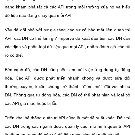
năng khám phá tất cả các API trong môi trường của họ và hiểu
dữ liệu nào đang chạy qua mỗi API.
Vậy để đối phó với sự gia tăng các sự cố bảo mật liên quan tới
API, các DN có thể làm gì? Imperva đề xuất đầu tiên các DN cần
xác định và phân loại dữ liệu qua mọi API, nhằm đánh giá các rủi
ro có thể.
Bên cạnh đó, các DN cũng nên xem xét việc ứng dụng tự động
hóa. Các API được phát triển nhanh chóng và được sửa đổi
thường xuyên, khiến chúng trở thành "điểm mù" đối với nhiều
DN. Thông qua tự động hóa, các DN có thể phát hiện và loại bỏ
các API giả mạo hoặc bị lỗi.
Triển khai hệ thống quản trị API cũng là một đề xuất khác. Đối với
các DN trong các ngành được quản lý cao, mô hình quản trị API
là rất quan trọng để bảo vệ dữ liệu nhạy cảm tốt nhất có thể.