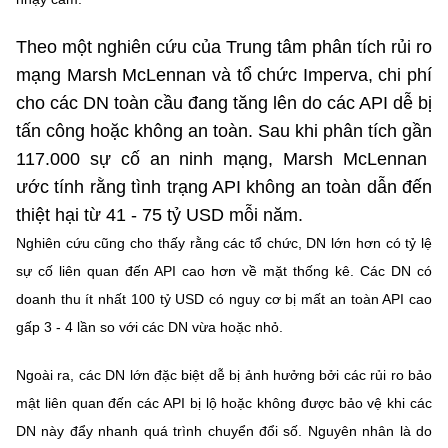
Chọn ngôn ngữ
Theo một nghiên cứu của Trung tâm phân tích rủi ro
Vietnamese
English
mạng Marsh McLennan và tổ chức Imperva, chi phí
cho các DN toàn cầu đang tăng lên do các API dễ bị
tấn công hoặc không an toàn. Sau khi phân tích gần
BỘ KHOA HỌC VÀ CÔNG NGHỆ
117.000 sự cố an ninh mạng, Marsh McLennan
MINISTRY OF SCIENCE AND TECHNOLOGY
ước tính rằng tình trạng API không an toàn dẫn đến
Điều khoản sử dụng
Theo dõi MST:
Góp ý
thiệt hại từ 41 - 75 tỷ USD mỗi năm.
Nghiên cứu cũng cho thấy rằng các tổ chức, DN lớn hơn có tỷ lệ
Cơ quan chủ quản: Bộ Khoa học và Công nghệ (MST)
sự cố liên quan đến API cao hơn về mặt thống kê. Các DN có
Chịu trách nhiệm nội dung: Nguyễn Thị Hải Hằng
doanh thu ít nhất 100 tỷ USD có nguy cơ bị mất an toàn API cao
Giám đốc Trung tâm Truyền thông Khoa học và Công nghệ.
gấp 3 - 4 lần so với các DN vừa hoặc nhỏ.
Liên hệ
Địa chỉ: Ban Biên tập Cổng TTĐT - 18 Nguyễn Du, TP. Hà Nội
Ngoài ra, các DN lớn đặc biệt dễ bị ảnh hưởng bởi các rủi ro bảo
Điện thoại: 024 3936 9506
mật liên quan đến các API bị lộ hoặc không được bảo vệ khi các
Email:
stc@mst.gov.vn
©2026 Bản quyền thuộc Bộ Khoa Học và Công Nghệ
DN này đẩy nhanh quá trình chuyển đổi số. Nguyên nhân là do