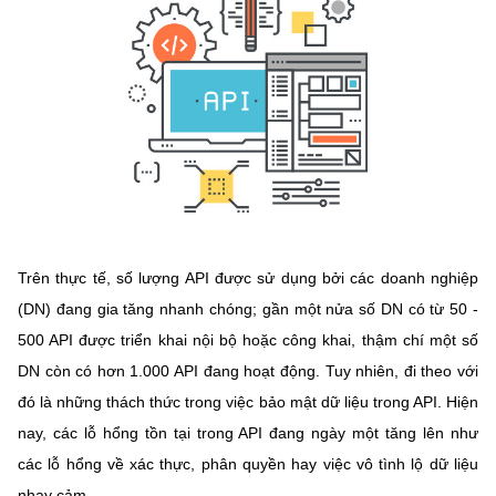
MST IOFFICE
Văn bản QPPL
Sở Khoa học và Công nghệ
Chuyển đổi số
THỐNG KÊ
Văn bản chỉ đạo điều hành
Bưu chính, Viễn thông
Multimedia
Khoa học và Công nghệ
Lấy ý kiến người dân về dự thảo VBQPPL
Sở hữu trí tuệ
THƯ ĐIỆN TỬ
Đổi mới sáng tạo
Tiêu chuẩn, đo lường, chất lượng
Khác
Chuyển đổi số
Năng lượng nguyên tử
Videos
Trên thực tế, số lượng API được sử dụng bởi các doanh nghiệp
Bưu chính, Viễn thông
Tin tổng hợp
(DN) đang gia tăng nhanh chóng; gần một nửa số DN có từ 50 -
Infographic
500 API được triển khai nội bộ hoặc công khai, thậm chí một số
Sở hữu trí tuệ
Tin địa phương
Ảnh
DN còn có hơn 1.000 API đang hoạt động. Tuy nhiên, đi theo với
Tiêu chuẩn, đo lường, chất lượng
đó là những thách thức trong việc bảo mật dữ liệu trong API. Hiện
Voice
nay, các lỗ hổng tồn tại trong API đang ngày một tăng lên như
Năng lượng nguyên tử
Nhiệm vụ trọng tâm
các lỗ hổng về xác thực, phân quyền hay việc vô tình lộ dữ liệu
nhạy cảm.