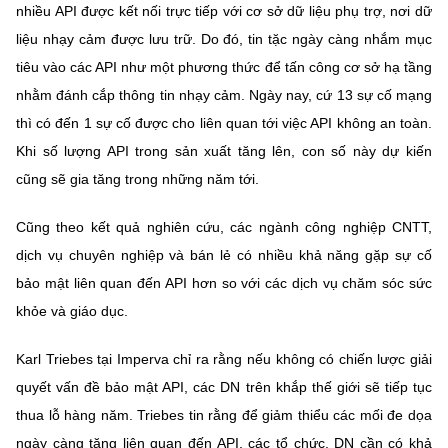
(Ghi rõ nguồn "https://mst.gov.vn" khi phát hành lại thông tin từ
nhiều API được kết nối trực tiếp với cơ sở dữ liệu phụ trợ, nơi dữ
website này)
liệu nhạy cảm được lưu trữ. Do đó, tin tặc ngày càng nhắm mục
tiêu vào các API như một phương thức để tấn công cơ sở hạ tầng
nhằm đánh cắp thông tin nhạy cảm. Ngày nay, cứ 13 sự cố mạng
thì có đến 1 sự cố được cho liên quan tới việc API không an toàn.
Khi số lượng API trong sản xuất tăng lên, con số này dự kiến
cũng sẽ gia tăng trong những năm tới.
Cũng theo kết quả nghiên cứu, các ngành công nghiệp CNTT,
dịch vụ chuyên nghiệp và bán lẻ có nhiều khả năng gặp sự cố
bảo mật liên quan đến API hơn so với các dịch vụ chăm sóc sức
khỏe và giáo dục.
Karl Triebes tại Imperva chỉ ra rằng nếu không có chiến lược giải
quyết vấn đề bảo mật API, các DN trên khắp thế giới sẽ tiếp tục
thua lỗ hàng năm. Triebes tin rằng để giảm thiểu các mối đe dọa
ngày càng tăng liên quan đến API, các tổ chức, DN cần có khả