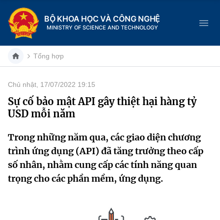
BỘ KHOA HỌC VÀ CÔNG NGHỆ
MINISTRY OF SCIENCE AND TECHNOLOGY
Tổng hợp
Chủ nhật, 17/07/2022 19:15
Danh mục
Sự cố bảo mật API gây thiệt hại hàng tỷ
USD mỗi năm
Trang chủ
Trong những năm qua, các giao diện chương
Giới thiệu
trình ứng dụng (API) đã tăng trưởng theo cấp
Chức năng nhiệm vụ
Tin tức sự kiện
số nhân, nhằm cung cấp các tính năng quan
trọng cho các phần mềm, ứng dụng.
Dịch vụ công
Cơ cấu tổ chức
Khoa học và Công nghệ
Hệ thống văn bản
Lịch sử phát triển
Đổi mới sáng tạo