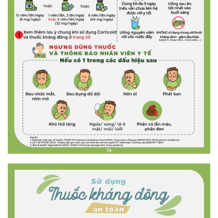
(Ghi rõ nguồn "https://mst.gov.vn" khi phát hành lại thông tin từ
website này)