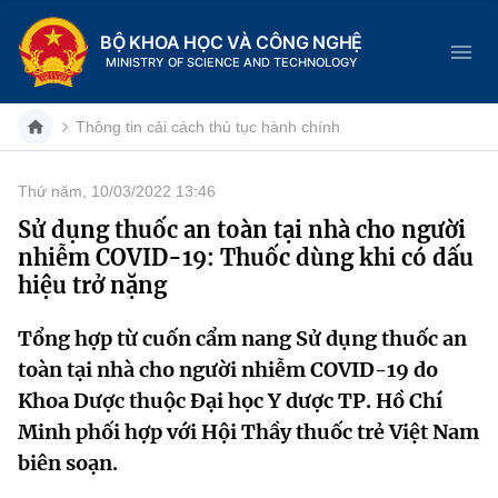
BỘ KHOA HỌC VÀ CÔNG NGHỆ
MINISTRY OF SCIENCE AND TECHNOLOGY
Thông tin cải cách thủ tục hành chính
Thứ năm, 10/03/2022 13:46
Danh mục
Sử dụng thuốc an toàn tại nhà cho người
nhiễm COVID-19: Thuốc dùng khi có dấu
Trang chủ
hiệu trở nặng
Giới thiệu
Tổng hợp từ cuốn cẩm nang Sử dụng thuốc an
toàn tại nhà cho người nhiễm COVID-19 do
Chức năng nhiệm vụ
Tin tức sự kiện
Khoa Dược thuộc Đại học Y dược TP. Hồ Chí
Dịch vụ công
Cơ cấu tổ chức
Khoa học và Công nghệ
Minh phối hợp với Hội Thầy thuốc trẻ Việt Nam
biên soạn.
Hệ thống văn bản
Lịch sử phát triển
Đổi mới sáng tạo