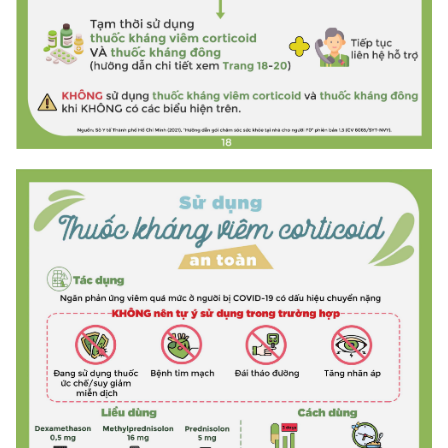
Chọn ngôn ngữ
Vietnamese
English
BỘ KHOA HỌC VÀ CÔNG NGHỆ
MINISTRY OF SCIENCE AND TECHNOLOGY
Điều khoản sử dụng
Theo dõi MST:
Góp ý
Cơ quan chủ quản: Bộ Khoa học và Công nghệ (MST)
Chịu trách nhiệm nội dung: Nguyễn Thị Hải Hằng
Giám đốc Trung tâm Truyền thông Khoa học và Công nghệ.
Liên hệ
Địa chỉ: Ban Biên tập Cổng TTĐT - 18 Nguyễn Du, TP. Hà Nội
Điện thoại: 024 3936 9506
Email:
stc@mst.gov.vn
©2026 Bản quyền thuộc Bộ Khoa Học và Công Nghệ