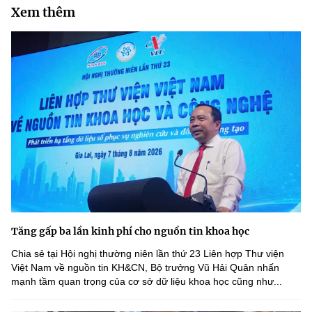
(Ghi rõ nguồn "https://mst.gov.vn" khi phát hành lại thông tin từ
Xem thêm
website này)
Tăng gấp ba lần kinh phí cho nguồn tin khoa học
Chia sẻ tại Hội nghị thường niên lần thứ 23 Liên hợp Thư viện
Việt Nam về nguồn tin KH&CN, Bộ trưởng Vũ Hải Quân nhấn
mạnh tầm quan trọng của cơ sở dữ liệu khoa học cũng như...