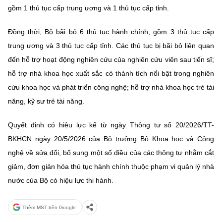
Chọn ngôn ngữ
gồm 1 thủ tục cấp trung ương và 1 thủ tục cấp tỉnh.
Vietnamese
English
Đồng thời, Bộ bãi bỏ 6 thủ tục hành chính, gồm 3 thủ tục cấp
trung ương và 3 thủ tục cấp tỉnh. Các thủ tục bị bãi bỏ liên quan
đến hỗ trợ hoạt động nghiên cứu của nghiên cứu viên sau tiến sĩ;
hỗ trợ nhà khoa học xuất sắc có thành tích nổi bật trong nghiên
BỘ KHOA HỌC VÀ CÔNG NGHỆ
MINISTRY OF SCIENCE AND TECHNOLOGY
cứu khoa học và phát triển công nghệ; hỗ trợ nhà khoa học trẻ tài
năng, kỹ sư trẻ tài năng.
Điều khoản sử dụng
Theo dõi MST:
Góp ý
Quyết định có hiệu lực kể từ ngày Thông tư số 20/2026/TT-
Cơ quan chủ quản: Bộ Khoa học và Công nghệ (MST)
BKHCN ngày 20/5/2026 của Bộ trưởng Bộ Khoa học và Công
Chịu trách nhiệm nội dung: Nguyễn Thị Hải Hằng
nghệ về sửa đổi, bổ sung một số điều của các thông tư nhằm cắt
Giám đốc Trung tâm Truyền thông Khoa học và Công nghệ.
giảm, đơn giản hóa thủ tục hành chính thuộc phạm vi quản lý nhà
Liên hệ
Địa chỉ: Ban Biên tập Cổng TTĐT - 18 Nguyễn Du, TP. Hà Nội
nước của Bộ có hiệu lực thi hành.
Điện thoại: 024 3936 9506
Email:
stc@mst.gov.vn
Thêm MST trên Google
©2026 Bản quyền thuộc Bộ Khoa Học và Công Nghệ