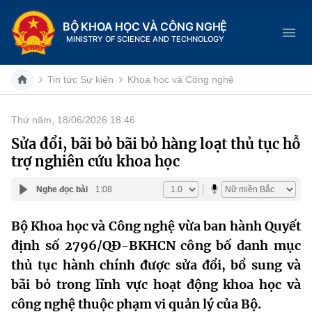
BỘ KHOA HỌC VÀ CÔNG NGHỆ
MINISTRY OF SCIENCE AND TECHNOLOGY
Tin tức Sự kiện
Khoa học và Công nghệ
Thứ năm, 18/06/2026 18:46
Danh mục
Sửa đổi, bãi bỏ bãi bỏ hàng loạt thủ tục hỗ
trợ nghiên cứu khoa học
Trang chủ
Nghe đọc bài
1:08
Giới thiệu
Bộ Khoa học và Công nghệ vừa ban hành Quyết
Chức năng nhiệm vụ
Tin tức sự kiện
định số 2796/QĐ-BKHCN công bố danh mục
Dịch vụ công
thủ tục hành chính được sửa đổi, bổ sung và
Cơ cấu tổ chức
Khoa học và Công nghệ
bãi bỏ trong lĩnh vực hoạt động khoa học và
Hệ thống văn bản
Lịch sử phát triển
Đổi mới sáng tạo
công nghệ thuộc phạm vi quản lý của Bộ.