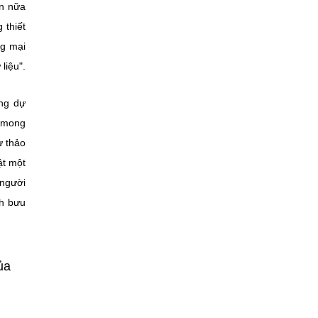
ơn nữa
 thiết
ng mại
liệu".
ong dự
 mong
ự thảo
ật một
 người
nh bưu
ủa