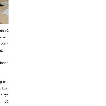
ành và
nh năm
m 2025
n).
 doanh
ng cho
, Luật
n được
trì đà