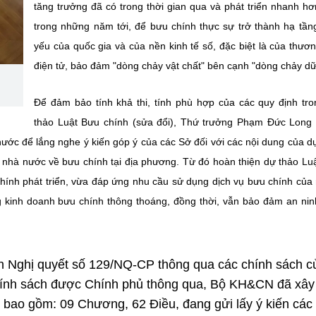
tăng trưởng đã có trong thời gian qua và phát triển nhanh h
trong những năm tới, để bưu chính thực sự trở thành hạ tầng
yếu của quốc gia và của nền kinh tế số, đặc biệt là của thươ
điện tử, bảo đảm "dòng chảy vật chất" bên cạnh "dòng chảy dữ 
Để đảm bảo tính khả thi, tính phù hợp của các quy định tr
thảo Luật Bưu chính (sửa đổi), Thứ trưởng Phạm Đức Long
ước để lắng nghe ý kiến góp ý của các Sở đối với các nội dung của d
ý nhà nước về bưu chính tại địa phương. Từ đó hoàn thiện dự thảo Lu
chính phát triển, vừa đáp ứng nhu cầu sử dụng dịch vụ bưu chính của
g kinh doanh bưu chính thông thoáng, đồng thời, vẫn bảo đảm an ni
h Nghị quyết số 129/NQ-CP thông qua các chính sách c
chính sách được Chính phủ thông qua, Bộ KH&CN đã xây
 bao gồm: 09 Chương, 62 Điều, đang gửi lấy ý kiến các