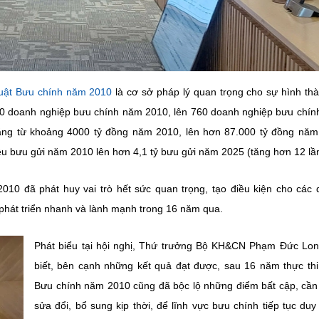
uật Bưu chính năm 2010
là cơ sở pháp lý quan trọng cho sự hình th
ừ 40 doanh nghiệp bưu chính năm 2010, lên 760 doanh nghiệp bưu chí
 tăng từ khoảng 4000 tỷ đồng năm 2010, lên hơn 87.000 tỷ đồng nă
iệu bưu gửi năm 2010 lên hơn 4,1 tỷ bưu gửi năm 2025 (tăng hơn 12 lầ
010 đã phát huy vai trò hết sức quan trọng, tạo điều kiện cho các
 phát triển nhanh và lành mạnh trong 16 năm qua.
Phát biểu tại hội nghị, Thứ trưởng Bộ KH&CN Phạm Đức Lo
biết, bên cạnh những kết quả đạt được, sau 16 năm thực thi
Bưu chính năm 2010 cũng đã bộc lộ những điểm bất cập, cầ
sửa đổi, bổ sung kịp thời, để lĩnh vực bưu chính tiếp tục duy 