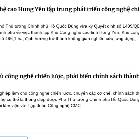
ệ cao Hưng Yên tập trung phát triển công nghệ ch
hó Thủ tướng Chính phủ Hồ Quốc Dũng vừa ký Quyết định số 1499/Q
ính phủ về việc thành lập Khu Công nghệ cao tỉnh Hưng Yên. Khu côn
ô 496,1 ha, định hướng trở thành không gian nghiên cứu, ứng dụng,..
 công nghệ chiến lược, phải biến chính sách thàn
hiệp làm chủ công nghệ chiến lược, chuyển các cơ chế, chính sách t
hệ cụ thể là thông điệp được Phó Thủ tướng Chính phủ Hồ Quốc Dũn
ổi làm việc với Tập đoàn Công nghệ CMC.