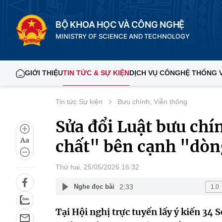
BỘ KHOA HỌC VÀ CÔNG NGHỆ
MINISTRY OF SCIENCE AND TECHNOLOGY
GIỚI THIỆU
TIN TỨC & SỰ KIỆN
DỊCH VỤ CÔNG
HỆ THỐNG 
Tin tức Sự kiện
Bưu chính, Viễn thông
Sửa đổi Luật bưu chí
Aa
chất" bên cạnh "dòng
Thứ hai, 25/05/2026 16:32
2:33
Nghe đọc bài
Tại Hội nghị trực tuyến lấy ý kiến 34