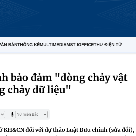
VĂN BẢN
THỐNG KÊ
MULTIMEDIA
MST IOFFICE
THƯ ĐIỆN TỬ
nh bảo đảm "dòng chảy vật
 chảy dữ liệu"
 Sở KH&CN đối với dự thảo Luật Bưu chính (sửa đổi)