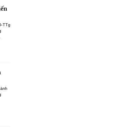
iến
Đ-TTg
g
.
h
hành
g