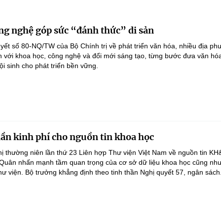
ng nghệ góp sức “đánh thức” di sản
yết số 80-NQ/TW của Bộ Chính trị về phát triển văn hóa, nhiều địa p
ản với khoa học, công nghệ và đổi mới sáng tạo, từng bước đưa văn hóa
i sinh cho phát triển bền vững.
lần kinh phí cho nguồn tin khoa học
ghị thường niên lần thứ 23 Liên hợp Thư viện Việt Nam về nguồn tin K
 Quân nhấn mạnh tầm quan trọng của cơ sở dữ liệu khoa học cũng như
hư viện. Bộ trưởng khẳng định theo tinh thần Nghị quyết 57, ngân sách.