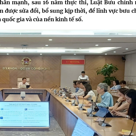
ấn mạnh, sau 16 năm thực thi, Luật Bưu chính
n được sửa đổi, bổ sung kịp thời, để lĩnh vực bưu 
 quốc gia và của nền kinh tế số.