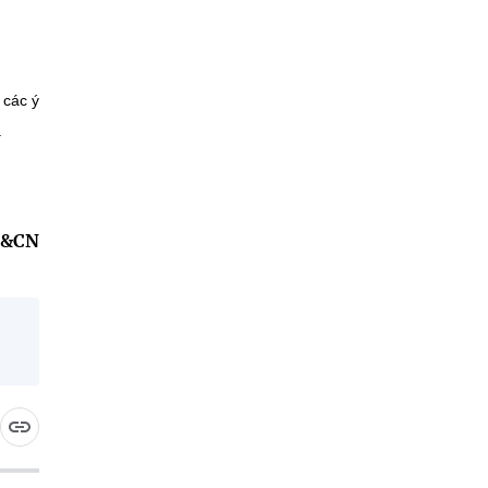
 các ý
.
H&CN