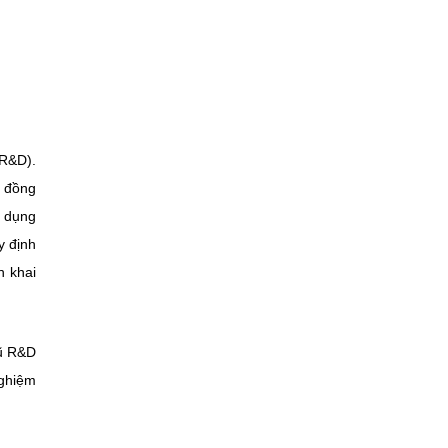
(R&D).
; đồng
ử dụng
y định
n khai
gũ R&D
nghiệm