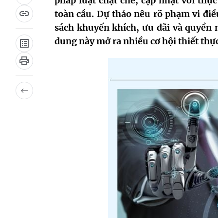
pháp luật chặt chẽ, cập nhật với thực
toàn cầu. Dự thảo nêu rõ phạm vi điề
sách khuyến khích, ưu đãi và quyền n
dung này mở ra nhiều cơ hội thiết thự