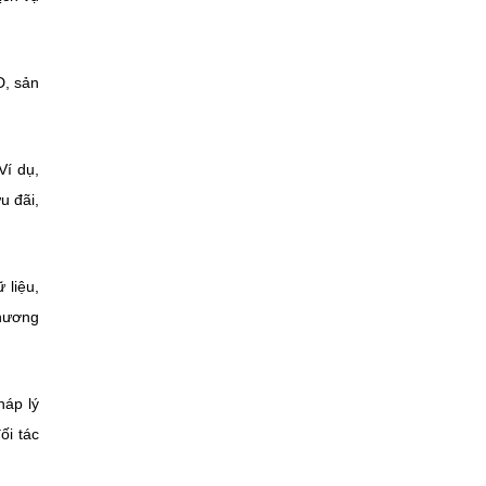
D, sản
Ví dụ,
u đãi,
 liệu,
thương
háp lý
ối tác