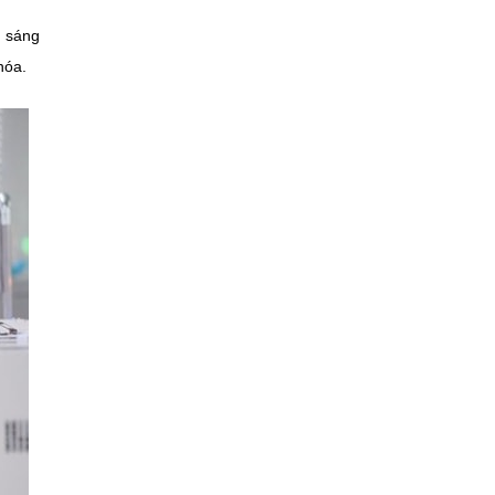
u sáng
hóa.