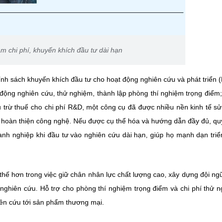
m chi phí, khuyến khích đầu tư dài hạn
ính sách khuyến khích đầu tư cho hoạt động nghiên cứu và phát triển 
t động nghiên cứu, thử nghiệm, thành lập phòng thí nghiệm trọng điểm
ấu trừ thuế cho chi phí R&D, một công cụ đã được nhiều nền kinh tế s
à hoàn thiện công nghệ. Nếu được cụ thể hóa và hướng dẫn đầy đủ, qu
nh nghiệp khi đầu tư vào nghiên cứu dài hạn, giúp họ mạnh dạn triể
 thế hơn trong việc giữ chân nhân lực chất lượng cao, xây dựng đội n
ụ nghiên cứu. Hỗ trợ cho phòng thí nghiệm trọng điểm và chi phí thử 
iên cứu tới sản phẩm thương mại.