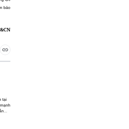
ảm bảo
H&CN
 tại
n mạnh
n...