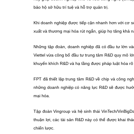
bảo hộ sở hữu trí tuệ và hỗ trợ quản trị.
Khi doanh nghiệp được tiếp cận nhanh hơn với cơ sở
xuất và thương mại hóa rút ngắn, giúp họ tăng khả nă
Những tập đoàn, doanh nghiệp đã có đầu tư lớn vào
Viettel vừa công bố đầu tư trung tâm R&D quy mô lớ
khuyến khích R&D và hạ tầng được pháp luật hóa rõ
FPT đã thiết lập trung tâm R&D về chip và công ngh
những doanh nghiệp có năng lực R&D sẽ được hưởng 
mại hóa.
Tập đoàn Vingroup và hệ sinh thái VinTech/VinBigDa
thuận lợi, các tài sản R&D này có thể được khai thá
chiến lược.