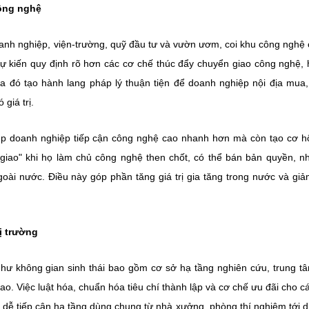
ông nghệ
oanh nghiệp, viện-trường, quỹ đầu tư và vườn ươm, coi khu công nghệ 
 dự kiến quy định rõ hơn các cơ chế thúc đẩy chuyển giao công nghệ, 
 đó tạo hành lang pháp lý thuận tiện để doanh nghiệp nội địa mua,
giá trị.
úp doanh nghiệp tiếp cận công nghệ cao nhanh hơn mà còn tạo cơ h
giao" khi họ làm chủ công nghệ then chốt, có thể bán bản quyền, 
goài nước. Điều này góp phần tăng giá trị gia tăng trong nước và gi
ị trường
như không gian sinh thái bao gồm cơ sở hạ tầng nghiên cứu, trung t
o. Việc luật hóa, chuẩn hóa tiêu chí thành lập và cơ chế ưu đãi cho c
dễ tiếp cận hạ tầng dùng chung từ nhà xưởng, phòng thí nghiệm tới d