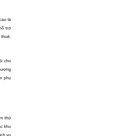
cao là
hỗ trợ
 thuê,
ội cho
nhượng
ảm phụ
âm thử
ác khu
ịch vụ