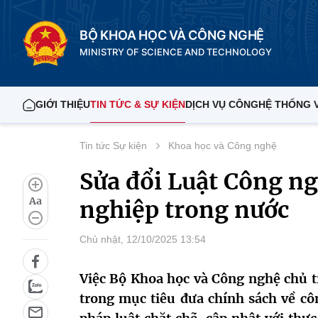
BỘ KHOA HỌC VÀ CÔNG NGHỆ
MINISTRY OF SCIENCE AND TECHNOLOGY
GIỚI THIỆU
TIN TỨC & SỰ KIỆN
DỊCH VỤ CÔNG
HỆ THỐNG 
Tin tức Sự kiện
Khoa học và Công nghệ
Sửa đổi Luật Công ng
Aa
nghiệp trong nước
Chủ nhật, 12/10/2025 13:54
Việc Bộ Khoa học và Công nghệ chủ tr
trong mục tiêu đưa chính sách về c