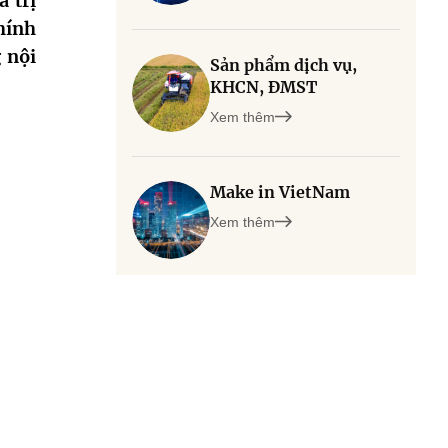
 trị
hính
 nội
Sản phẩm dịch vụ,
KHCN, ĐMST
Xem thêm
Make in VietNam
Xem thêm