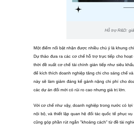
Hỗ trợ R&D: giả
Một điểm nổi bật nhận được nhiều chú ý là khung ch
Dự thảo đưa ra các cơ chế hỗ trợ trực tiếp cho hoạ
thời đề xuất cơ chế tài chính gián tiếp như siêu kh
để kích thích doanh nghiệp tăng chi cho sáng chế v
này sẽ làm giảm đáng kể gánh nặng chi phí cho doa
các dự án đổi mới có rủi ro cao nhưng giá trị lớn.
Với cơ chế như vậy, doanh nghiệp trong nước có lợi
nội bộ, và thiết lập quan hệ đối tác quốc tế phục v
cũng góp phần rút ngắn "khoảng cách" từ đề tài ngh