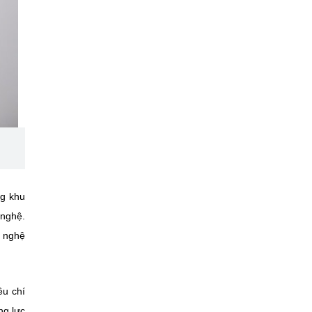
ng khu
 nghệ.
g nghệ
êu chí
ng lực