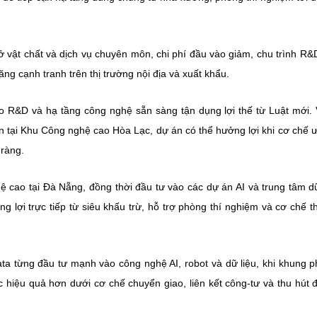
 vật chất và dịch vụ chuyên môn, chi phí đầu vào giảm, chu trình R&
ng cạnh tranh trên thị trường nội địa và xuất khẩu.
 R&D và hạ tầng công nghệ sẵn sàng tận dụng lợi thế từ Luật mới. 
n tại Khu Công nghệ cao Hòa Lạc, dự án có thể hưởng lợi khi cơ chế ư
 ràng.
ệ cao tại Đà Nẵng, đồng thời đầu tư vào các dự án AI và trung tâm dữ
lợi trực tiếp từ siêu khấu trừ, hỗ trợ phòng thí nghiệm và cơ chế 
ta từng đầu tư mạnh vào công nghệ AI, robot và dữ liệu, khi khung p
c hiệu quả hơn dưới cơ chế chuyển giao, liên kết công-tư và thu hút đ