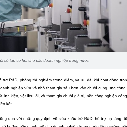
i sẽ tạo cơ hội cho các doanh nghiệp trong nước.
ỗ trợ R&D, phòng thí nghiệm trọng điểm, và ưu đãi khi hoạt động tro
 doanh nghiệp vừa và nhỏ tham gia sâu hơn vào chuỗi cung ứng công
linh kiện, vật liệu lõi, và tham gia chuỗi giá trị, nền công nghiệp côn
iên kết.
ng qua với những quy định về siêu khấu trừ R&D, hỗ trợ hạ tầng, ti
h sẽ là đòn bẩy mạnh mẽ cho doanh nghiệp trong nước tăng cường nă