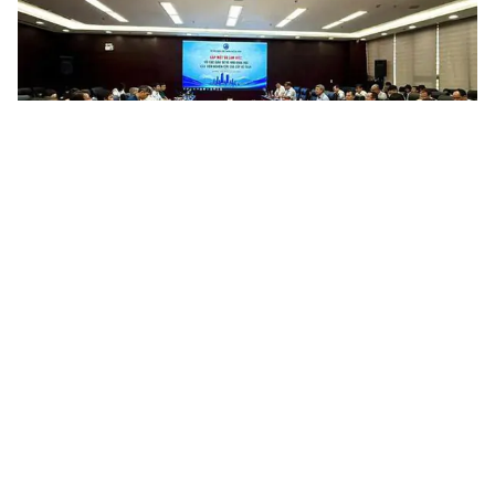
Đà Nẵng trao đổi kinh nghiệm, giải pháp triển khai hiệu
quả khoa học, công nghệ, đổi mới sáng tạo và chuyển...
Ngày 07/8/2026, Sở Khoa học và Công nghệ thành phố Đà Nẵng
tổ chức gặp mặt, trao đổi, làm việc với Đoàn công tác của Viện
Nghiên cứu cao cấp về Toán, nhằm trao đổi kinh nghiệm, đề...