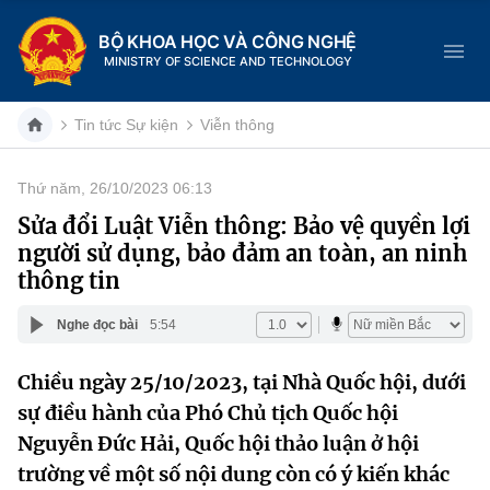
BỘ KHOA HỌC VÀ CÔNG NGHỆ
MINISTRY OF SCIENCE AND TECHNOLOGY
Tin tức Sự kiện
Viễn thông
Thứ năm, 26/10/2023 06:13
Danh mục
Sửa đổi Luật Viễn thông: Bảo vệ quyền lợi
người sử dụng, bảo đảm an toàn, an ninh
Trang chủ
thông tin
Giới thiệu
Nghe đọc bài
5:54
Chức năng nhiệm vụ
Tin tức sự kiện
Chiều ngày 25/10/2023, tại Nhà Quốc hội, dưới
sự điều hành của Phó Chủ tịch Quốc hội
Dịch vụ công
Cơ cấu tổ chức
Khoa học và Công nghệ
Nguyễn Đức Hải, Quốc hội thảo luận ở hội
Hệ thống văn bản
Lịch sử phát triển
Đổi mới sáng tạo
trường về một số nội dung còn có ý kiến khác