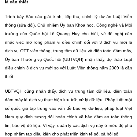
là cần thiết
Chọn ngôn ngữ
Vietnamese
English
Trình bày Báo cáo giải trình, tiếp thu, chỉnh lý dự án Luật Viễn
thông (sửa đổi), Chủ nhiệm Ủy ban Khoa học, Công nghệ và Môi
trường của Quốc hội Lê Quang Huy cho biết, về đề nghị cân
nhắc việc mở rộng phạm vi điều chỉnh đối với 3 dịch vụ mới là
BỘ KHOA HỌC VÀ CÔNG NGHỆ
dịch vụ OTT viễn thông, trung tâm dữ liệu và điện toán đám mây,
MINISTRY OF SCIENCE AND TECHNOLOGY
Ủy ban Thường vụ Quốc hội (UBTVQH) nhận thấy, dự thảo Luật
Điều khoản sử dụng
Theo dõi MST:
Góp ý
điều chỉnh 3 dịch vụ mới so với Luật Viễn thông năm 2009 là cần
thiết.
Cơ quan chủ quản: Bộ Khoa học và Công nghệ (MST)
Chịu trách nhiệm nội dung: Nguyễn Thị Hải Hằng
UBTVQH cũng nhận thấy, dịch vụ trung tâm dữ liệu, điện toán
Giám đốc Trung tâm Truyền thông Khoa học và Công nghệ.
đám mây là dịch vụ thực hiện lưu trữ, xử lý dữ liệu. Pháp luật một
Liên hệ
số quốc gia tập trung vào vấn đề bảo vệ dữ liệu, pháp luật Việt
Địa chỉ: Ban Biên tập Cổng TTĐT - 18 Nguyễn Du, TP. Hà Nội
Nam quy định tương đối hoàn chỉnh về bảo đảm an toàn thông
Điện thoại: 024 3936 9506
Email:
stc@mst.gov.vn
tin, bảo vệ dữ liệu. Vì vậy, quản lý các dịch vụ này ở mức độ phù
©2026 Bản quyền thuộc Bộ Khoa Học và Công Nghệ
hợp nhằm tạo điều kiện cho phát triển kinh tế số, xã hội số.