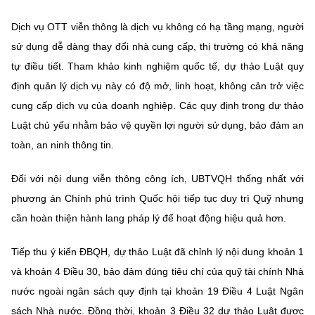
(Ghi rõ nguồn "https://mst.gov.vn" khi phát hành lại thông tin từ
website này)
Dịch vụ OTT viễn thông là dịch vụ không có hạ tầng mạng, người
sử dụng dễ dàng thay đổi nhà cung cấp, thị trường có khả năng
tự điều tiết. Tham khảo kinh nghiệm quốc tế, dự thảo Luật quy
định quản lý dịch vụ này có độ mở, linh hoạt, không cản trở việc
cung cấp dịch vụ của doanh nghiệp. Các quy định trong dự thảo
Luật chủ yếu nhằm bảo vệ quyền lợi người sử dụng, bảo đảm an
toàn, an ninh thông tin.
Đối với nội dung viễn thông công ích, UBTVQH thống nhất với
phương án Chính phủ trình Quốc hội tiếp tục duy trì Quỹ nhưng
cần hoàn thiện hành lang pháp lý để hoạt động hiệu quả hơn.
Tiếp thu ý kiến ĐBQH, dự thảo Luật đã chỉnh lý nội dung khoản 1
và khoản 4 Điều 30, bảo đảm đúng tiêu chí của quỹ tài chính Nhà
nước ngoài ngân sách quy định tại khoản 19 Điều 4 Luật Ngân
sách Nhà nước. Đồng thời, khoản 3 Điều 32 dự thảo Luật được