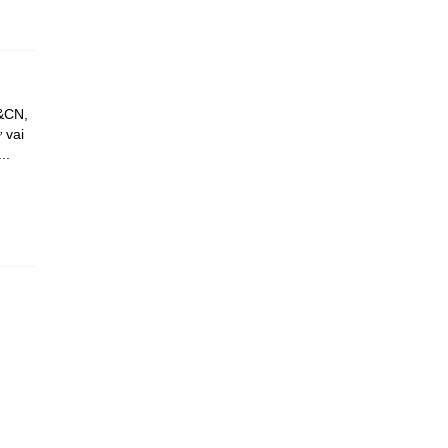
H&CN,
 vai
..