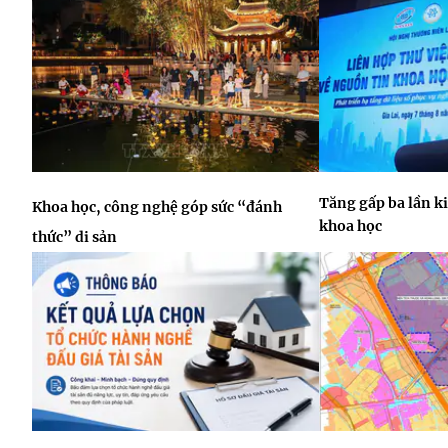
Tăng gấp ba lần k
Khoa học, công nghệ góp sức “đánh
khoa học
thức” di sản