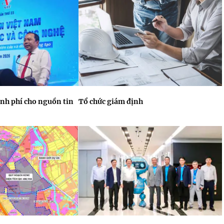
inh phí cho nguồn tin
Tổ chức giám định