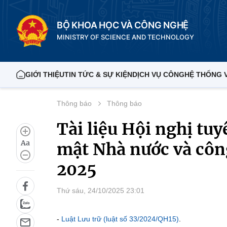
BỘ KHOA HỌC VÀ CÔNG NGHỆ
MINISTRY OF SCIENCE AND TECHNOLOGY
GIỚI THIỆU
TIN TỨC & SỰ KIỆN
DỊCH VỤ CÔNG
HỆ THỐNG 
Thông báo
Thông báo
Tài liệu Hội nghị tuy
Aa
mật Nhà nước và công
2025
Thứ sáu, 24/10/2025 23:01
-
Luật Lưu trữ (luật số 33/2024/QH15)
.