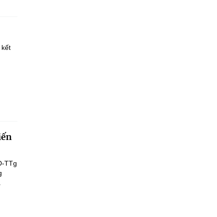
 kết
iến
Đ-TTg
g
.