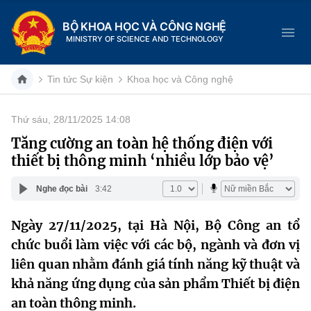
BỘ KHOA HỌC VÀ CÔNG NGHỆ
MINISTRY OF SCIENCE AND TECHNOLOGY
Tin tức Sự kiện
Khoa học và Công nghệ
Thứ sáu, 28/11/2025 14:08
Danh mục
Tăng cường an toàn hệ thống điện với
thiết bị thông minh ‘nhiều lớp bảo vệ’
Trang chủ
Nghe đọc bài
3:42
Giới thiệu
Ngày 27/11/2025, tại Hà Nội, Bộ Công an tổ
Chức năng nhiệm vụ
Tin tức sự kiện
chức buổi làm việc với các bộ, ngành và đơn vị
Dịch vụ công
liên quan nhằm đánh giá tính năng kỹ thuật và
Cơ cấu tổ chức
Khoa học và Công nghệ
khả năng ứng dụng của sản phẩm Thiết bị điện
Hệ thống văn bản
Lịch sử phát triển
Đổi mới sáng tạo
an toàn thông minh.