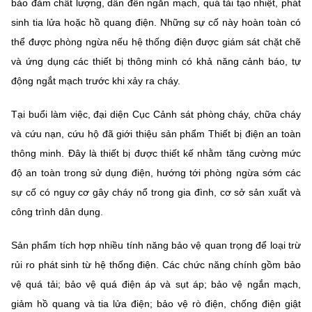
bảo đảm chất lượng, dẫn đến ngắn mạch, quá tải tạo nhiệt, phát
(Ghi rõ nguồn "https://mst.gov.vn" khi phát hành lại thông tin từ
website này)
sinh tia lửa hoặc hồ quang điện. Những sự cố này hoàn toàn có
thể được phòng ngừa nếu hệ thống điện được giám sát chặt chẽ
và ứng dụng các thiết bị thông minh có khả năng cảnh báo, tự
động ngắt mạch trước khi xảy ra cháy.
Tại buổi làm việc, đại diện Cục Cảnh sát phòng cháy, chữa cháy
và cứu nạn, cứu hộ đã giới thiệu sản phẩm Thiết bị điện an toàn
thông minh. Đây là thiết bị được thiết kế nhằm tăng cường mức
độ an toàn trong sử dụng điện, hướng tới phòng ngừa sớm các
sự cố có nguy cơ gây cháy nổ trong gia đình, cơ sở sản xuất và
công trình dân dụng.
Sản phẩm tích hợp nhiều tính năng bảo vệ quan trọng để loại trừ
rủi ro phát sinh từ hệ thống điện. Các chức năng chính gồm bảo
vệ quá tải; bảo vệ quá điện áp và sụt áp; bảo vệ ngắn mạch,
giảm hồ quang và tia lửa điện; bảo vệ rò điện, chống điện giật