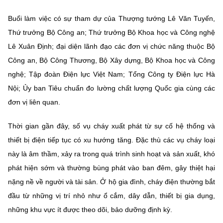
MST IOFFICE
Văn bản QPPL
Sở Khoa học và Công nghệ
Chuyển đổi số
Buổi làm việc có sự tham dự của Thượng tướng Lê Văn Tuyến,
Thứ trưởng Bộ Công an; Thứ trưởng Bộ Khoa học và Công nghệ
THỐNG KÊ
Văn bản chỉ đạo điều hành
Bưu chính, Viễn thông
Lê Xuân Định; đại diện lãnh đạo các đơn vị chức năng thuộc Bộ
Multimedia
Khoa học và Công nghệ
Công an, Bộ Công Thương, Bộ Xây dựng, Bộ Khoa học và Công
Lấy ý kiến người dân về dự thảo VBQPPL
Sở hữu trí tuệ
nghệ; Tập đoàn Điện lực Việt Nam; Tổng Công ty Điện lực Hà
THƯ ĐIỆN TỬ
Đổi mới sáng tạo
Tiêu chuẩn, đo lường, chất lượng
Nội; Ủy ban Tiêu chuẩn đo lường chất lượng Quốc gia cùng các
Khác
đơn vị liên quan.
Chuyển đổi số
Năng lượng nguyên tử
Videos
Thời gian gần đây, số vụ cháy xuất phát từ sự cố hệ thống và
Bưu chính, Viễn thông
Tin tổng hợp
thiết bị điện tiếp tục có xu hướng tăng. Đặc thù các vụ cháy loại
Infographic
này là âm thầm, xảy ra trong quá trình sinh hoạt và sản xuất, khó
Sở hữu trí tuệ
Tin địa phương
Ảnh
phát hiện sớm và thường bùng phát vào ban đêm, gây thiệt hại
Tiêu chuẩn, đo lường, chất lượng
nặng nề về người và tài sản. Ở hộ gia đình, cháy điện thường bắt
Voice
đầu từ những vị trí nhỏ như ổ cắm, dây dẫn, thiết bị gia dụng,
Năng lượng nguyên tử
Nhiệm vụ trọng tâm
những khu vực ít được theo dõi, bảo dưỡng định kỳ.