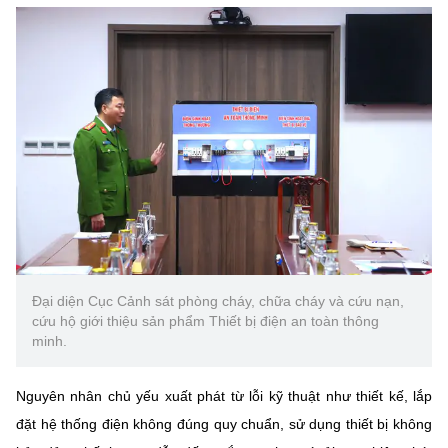
Chọn ngôn ngữ
Vietnamese
English
BỘ KHOA HỌC VÀ CÔNG NGHỆ
MINISTRY OF SCIENCE AND TECHNOLOGY
Điều khoản sử dụng
Theo dõi MST:
Góp ý
Cơ quan chủ quản: Bộ Khoa học và Công nghệ (MST)
Chịu trách nhiệm nội dung: Nguyễn Thị Hải Hằng
Đại diện Cục Cảnh sát phòng cháy, chữa cháy và cứu nạn,
Giám đốc Trung tâm Truyền thông Khoa học và Công nghệ.
cứu hộ giới thiệu sản phẩm Thiết bị điện an toàn thông
minh.
Liên hệ
Địa chỉ: Ban Biên tập Cổng TTĐT - 18 Nguyễn Du, TP. Hà Nội
Điện thoại: 024 3936 9506
Nguyên nhân chủ yếu xuất phát từ lỗi kỹ thuật như thiết kế, lắp
Email:
stc@mst.gov.vn
đặt hệ thống điện không đúng quy chuẩn, sử dụng thiết bị không
©2026 Bản quyền thuộc Bộ Khoa Học và Công Nghệ