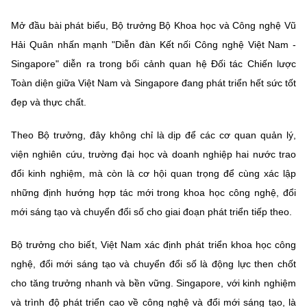
MST IOFFICE
Văn bản QPPL
Sở Khoa học và Công nghệ
Chuyển đổi số
Mở đầu bài phát biểu, Bộ trưởng Bộ Khoa học và Công nghệ Vũ
Hải Quân nhấn mạnh "Diễn đàn Kết nối Công nghệ Việt Nam -
THỐNG KÊ
Văn bản chỉ đạo điều hành
Bưu chính, Viễn thông
Singapore" diễn ra trong bối cảnh quan hệ Đối tác Chiến lược
Multimedia
Khoa học và Công nghệ
Toàn diện giữa Việt Nam và Singapore đang phát triển hết sức tốt
Lấy ý kiến người dân về dự thảo VBQPPL
Sở hữu trí tuệ
đẹp và thực chất.
THƯ ĐIỆN TỬ
Đổi mới sáng tạo
Tiêu chuẩn, đo lường, chất lượng
Theo Bộ trưởng, đây không chỉ là dịp để các cơ quan quản lý,
Khác
Chuyển đổi số
viện nghiên cứu, trường đại học và doanh nghiệp hai nước trao
Năng lượng nguyên tử
Videos
đổi kinh nghiệm, mà còn là cơ hội quan trọng để cùng xác lập
Bưu chính, Viễn thông
Tin tổng hợp
những định hướng hợp tác mới trong khoa học công nghệ, đổi
Infographic
mới sáng tạo và chuyển đổi số cho giai đoạn phát triển tiếp theo.
Sở hữu trí tuệ
Tin địa phương
Ảnh
Bộ trưởng cho biết, Việt Nam xác định phát triển khoa học công
Tiêu chuẩn, đo lường, chất lượng
Voice
nghệ, đổi mới sáng tạo và chuyển đổi số là động lực then chốt
Năng lượng nguyên tử
Nhiệm vụ trọng tâm
cho tăng trưởng nhanh và bền vững. Singapore, với kinh nghiệm
và trình độ phát triển cao về công nghệ và đổi mới sáng tạo, là