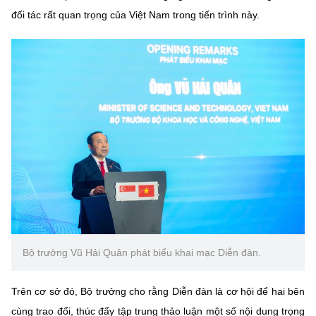
Chọn ngôn ngữ
đối tác rất quan trọng của Việt Nam trong tiến trình này.
Vietnamese
English
BỘ KHOA HỌC VÀ CÔNG NGHỆ
MINISTRY OF SCIENCE AND TECHNOLOGY
Điều khoản sử dụng
Theo dõi MST:
Góp ý
Cơ quan chủ quản: Bộ Khoa học và Công nghệ (MST)
Chịu trách nhiệm nội dung: Nguyễn Thị Hải Hằng
Giám đốc Trung tâm Truyền thông Khoa học và Công nghệ.
Liên hệ
Bộ trưởng Vũ Hải Quân phát biểu khai mạc Diễn đàn.
Địa chỉ: Ban Biên tập Cổng TTĐT - 18 Nguyễn Du, TP. Hà Nội
Điện thoại: 024 3936 9506
Email:
stc@mst.gov.vn
Trên cơ sở đó, Bộ trưởng cho rằng Diễn đàn là cơ hội để hai bên
©2026 Bản quyền thuộc Bộ Khoa Học và Công Nghệ
cùng trao đổi, thúc đẩy tập trung thảo luận một số nội dung trọng