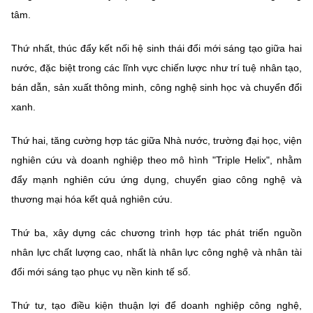
(Ghi rõ nguồn "https://mst.gov.vn" khi phát hành lại thông tin từ
tâm.
website này)
Thứ nhất, thúc đẩy kết nối hệ sinh thái đổi mới sáng tạo giữa hai
nước, đặc biệt trong các lĩnh vực chiến lược như trí tuệ nhân tạo,
bán dẫn, sản xuất thông minh, công nghệ sinh học và chuyển đổi
xanh.
Thứ hai, tăng cường hợp tác giữa Nhà nước, trường đại học, viện
nghiên cứu và doanh nghiệp theo mô hình "Triple Helix", nhằm
đẩy mạnh nghiên cứu ứng dụng, chuyển giao công nghệ và
thương mại hóa kết quả nghiên cứu.
Thứ ba, xây dựng các chương trình hợp tác phát triển nguồn
nhân lực chất lượng cao, nhất là nhân lực công nghệ và nhân tài
đổi mới sáng tạo phục vụ nền kinh tế số.
Thứ tư, tạo điều kiện thuận lợi để doanh nghiệp công nghệ,