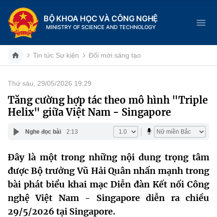
BỘ KHOA HỌC VÀ CÔNG NGHỆ
MINISTRY OF SCIENCE AND TECHNOLOGY
Tin tức Sự kiện
Đổi mới sáng tạo
Thứ sáu, 29/05/2026 19:29
Danh mục
Tăng cường hợp tác theo mô hình "Triple
Helix" giữa Việt Nam - Singapore
Trang chủ
Nghe đọc bài
2:13
Giới thiệu
Đây là một trong những nội dung trọng tâm
Chức năng nhiệm vụ
Tin tức sự kiện
được Bộ trưởng Vũ Hải Quân nhấn mạnh trong
Dịch vụ công
bài phát biểu khai mạc Diễn đàn Kết nối Công
Cơ cấu tổ chức
Khoa học và Công nghệ
nghệ Việt Nam - Singapore diễn ra chiều
Hệ thống văn bản
Lịch sử phát triển
Đổi mới sáng tạo
29/5/2026 tại Singapore.