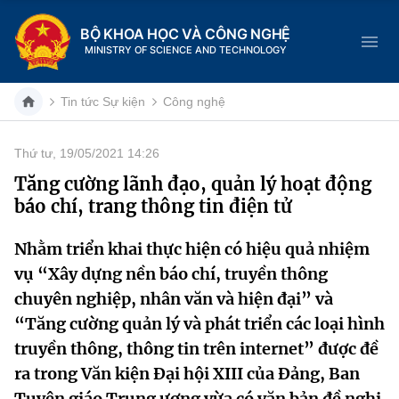
BỘ KHOA HỌC VÀ CÔNG NGHỆ
MINISTRY OF SCIENCE AND TECHNOLOGY
Tin tức Sự kiện
Công nghệ
Thứ tư, 19/05/2021 14:26
Danh mục
Tăng cường lãnh đạo, quản lý hoạt động
báo chí, trang thông tin điện tử
Trang chủ
Nhằm triển khai thực hiện có hiệu quả nhiệm
Giới thiệu
vụ “Xây dựng nền báo chí, truyền thông
Chức năng nhiệm vụ
Tin tức sự kiện
chuyên nghiệp, nhân văn và hiện đại” và
“Tăng cường quản lý và phát triển các loại hình
Dịch vụ công
Cơ cấu tổ chức
Khoa học và Công nghệ
truyền thông, thông tin trên internet” được đề
ra trong Văn kiện Đại hội XIII của Đảng, Ban
Hệ thống văn bản
Lịch sử phát triển
Đổi mới sáng tạo
Tuyên giáo Trung ương vừa có văn bản đề nghị