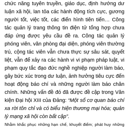
(Ghi rõ nguồn "https://mst.gov.vn" khi phát hành lại thông tin từ
chức năng tuyên truyền, giáo dục, định hướng dư
website này)
luận xã hội, lan tỏa các hành động tích cực, gương
người tốt, việc tốt, các điển hình tiên tiến… Công
tác quản lý trang thông tin điện tử tổng hợp chưa
đáp ứng được yêu cầu đề ra. Công tác quản lý
phóng viên, văn phòng đại diện, phóng viên thường
trú, cộng tác viên vẫn chưa thực sự sâu sát, quyết
liệt, vẫn để xảy ra các hành vi vi phạm pháp luật, vi
phạm quy tắc đạo đức nghề nghiệp người làm báo,
gây bức xúc trong dư luận, ảnh hưởng tiêu cực đến
hoạt động báo chí và những người làm báo chân
chính. Những vấn đề đó đã được đề cập trong Văn
kiện Đại hội XIII của Đảng:
“Một số cơ quan báo chí
xa rời tôn chỉ và có biểu hiện thương mại hóa; quản
lý mạng xã hội còn bất cập”.
Nhằm khắc phục những hạn chế, khuyết điểm; phát huy những