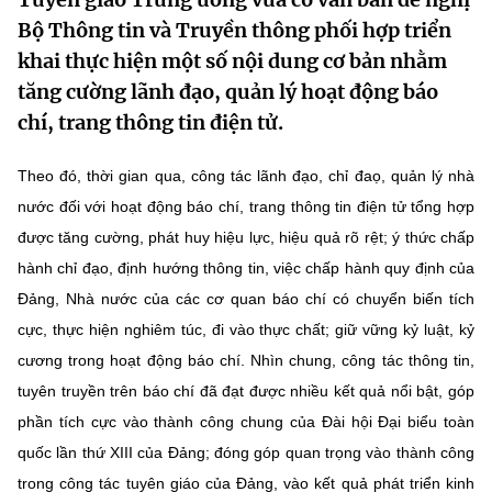
MST IOFFICE
Văn bản QPPL
Bộ Thông tin và Truyền thông phối hợp triển
Sở Khoa học và Công nghệ
Chuyển đổi số
khai thực hiện một số nội dung cơ bản nhằm
THỐNG KÊ
Văn bản chỉ đạo điều hành
Bưu chính, Viễn thông
tăng cường lãnh đạo, quản lý hoạt động báo
chí, trang thông tin điện tử.
Multimedia
Khoa học và Công nghệ
Lấy ý kiến người dân về dự thảo VBQPPL
Sở hữu trí tuệ
THƯ ĐIỆN TỬ
Theo đó, thời gian qua, công tác lãnh đạo, chỉ đaọ, quản lý nhà
Đổi mới sáng tạo
Tiêu chuẩn, đo lường, chất lượng
nước đối với hoạt động báo chí, trang thông tin điện tử tổng hợp
Khác
Chuyển đổi số
được tăng cường, phát huy hiệu lực, hiệu quả rõ rệt; ý thức chấp
Năng lượng nguyên tử
Videos
hành chỉ đạo, định hướng thông tin, việc chấp hành quy định của
Bưu chính, Viễn thông
Đảng, Nhà nước của các cơ quan báo chí có chuyển biến tích
Tin tổng hợp
Infographic
cực, thực hiện nghiêm túc, đi vào thực chất; giữ vững kỷ luật, kỷ
Sở hữu trí tuệ
Tin địa phương
Ảnh
cương trong hoạt động báo chí. Nhìn chung, công tác thông tin,
tuyên truyền trên báo chí đã đạt được nhiều kết quả nổi bật, góp
Tiêu chuẩn, đo lường, chất lượng
Voice
phần tích cực vào thành công chung của Đài hội Đại biểu toàn
Năng lượng nguyên tử
quốc lần thứ XIII của Đảng; đóng góp quan trọng vào thành công
Nhiệm vụ trọng tâm
trong công tác tuyên giáo của Đảng, vào kết quả phát triển kinh