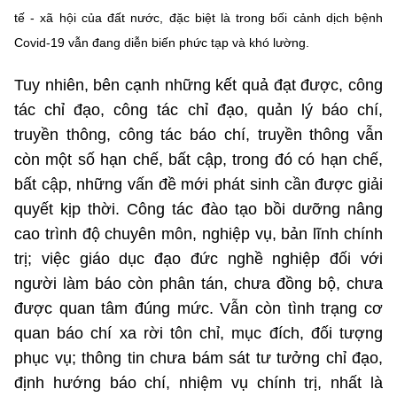
Chọn ngôn ngữ
tế - xã hội của đất nước, đặc biệt là trong bối cảnh dịch bệnh
Covid-19 vẫn đang diễn biến phức tạp và khó lường.
Vietnamese
English
Tuy nhiên, bên cạnh những kết quả đạt được, công
tác chỉ đạo, công tác chỉ đạo, quản lý báo chí,
truyền thông, công tác báo chí, truyền thông vẫn
BỘ KHOA HỌC VÀ CÔNG NGHỆ
MINISTRY OF SCIENCE AND TECHNOLOGY
còn một số hạn chế, bất cập, trong đó có hạn chế,
bất cập, những vấn đề mới phát sinh cần được giải
Điều khoản sử dụng
Theo dõi MST:
Góp ý
quyết kịp thời. Công tác đào tạo bồi dưỡng nâng
cao trình độ chuyên môn, nghiệp vụ, bản lĩnh chính
Cơ quan chủ quản: Bộ Khoa học và Công nghệ (MST)
trị; việc giáo dục đạo đức nghề nghiệp đối với
Chịu trách nhiệm nội dung: Nguyễn Thị Hải Hằng
người làm báo còn phân tán, chưa đồng bộ, chưa
Giám đốc Trung tâm Truyền thông Khoa học và Công nghệ.
Liên hệ
được quan tâm đúng mức. Vẫn còn tình trạng cơ
Địa chỉ: Ban Biên tập Cổng TTĐT - 18 Nguyễn Du, TP. Hà Nội
quan báo chí xa rời tôn chỉ, mục đích, đối tượng
Điện thoại: 024 3936 9506
phục vụ; thông tin chưa bám sát tư tưởng chỉ đạo,
Email:
stc@mst.gov.vn
©2026 Bản quyền thuộc Bộ Khoa Học và Công Nghệ
định hướng báo chí, nhiệm vụ chính trị, nhất là