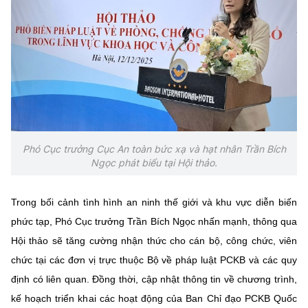
(Ghi rõ nguồn "https://mst.gov.vn" khi phát hành lại thông tin từ
website này)
Phó Cục trưởng Cục An toàn bức xạ và hạt nhân Trần Bích
Ngọc phát biểu tại Hội thảo.
Trong bối cảnh tình hình an ninh thế giới và khu vực diễn biến
phức tạp, Phó Cục trưởng Trần Bích Ngọc nhấn mạnh, thông qua
Hội thảo sẽ tăng cường nhận thức cho cán bộ, công chức, viên
chức tại các đơn vị trực thuộc Bộ về pháp luật PCKB và các quy
định có liên quan. Đồng thời, cập nhật thông tin về chương trình,
kế hoạch triển khai các hoạt động của Ban Chỉ đạo PCKB Quốc