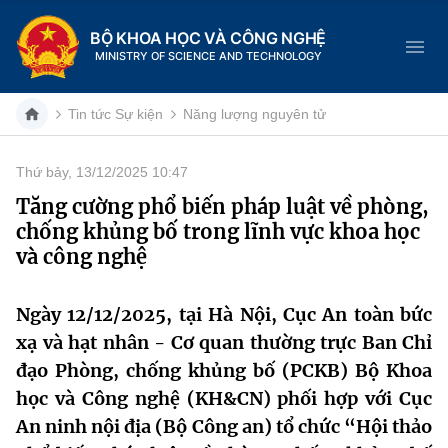
BỘ KHOA HỌC VÀ CÔNG NGHỆ
MINISTRY OF SCIENCE AND TECHNOLOGY
Tin tức Sự kiện
Năng lượng nguyên tử
Thứ bảy, 13/12/2025 10:47
Danh mục
Tăng cường phổ biến pháp luật về phòng,
chống khủng bố trong lĩnh vực khoa học
Trang chủ
và công nghệ
Giới thiệu
Ngày 12/12/2025, tại Hà Nội, Cục An toàn bức
Chức năng nhiệm vụ
Tin tức sự kiện
xạ và hạt nhân - Cơ quan thường trực Ban Chỉ
đạo Phòng, chống khủng bố (PCKB) Bộ Khoa
Dịch vụ công
Cơ cấu tổ chức
Khoa học và Công nghệ
học và Công nghệ (KH&CN) phối hợp với Cục
Hệ thống văn bản
An ninh nội địa (Bộ Công an) tổ chức “Hội thảo
Lịch sử phát triển
Đổi mới sáng tạo