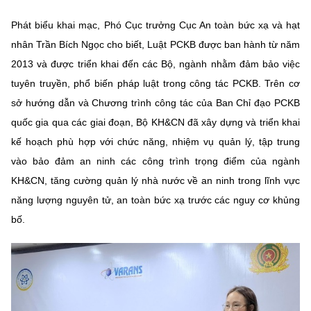
Chọn ngôn ngữ
Phát biểu khai mạc, Phó Cục trưởng Cục An toàn bức xạ và hạt
Vietnamese
English
nhân Trần Bích Ngọc cho biết, Luật PCKB được ban hành từ năm
2013 và được triển khai đến các Bộ, ngành nhằm đảm bảo việc
tuyên truyền, phổ biến pháp luật trong công tác PCKB. Trên cơ
sở hướng dẫn và Chương trình công tác của Ban Chỉ đạo PCKB
BỘ KHOA HỌC VÀ CÔNG NGHỆ
MINISTRY OF SCIENCE AND TECHNOLOGY
quốc gia qua các giai đoạn, Bộ KH&CN đã xây dựng và triển khai
kế hoạch phù hợp với chức năng, nhiệm vụ quản lý, tập trung
Điều khoản sử dụng
Theo dõi MST:
Góp ý
vào bảo đảm an ninh các công trình trọng điểm của ngành
KH&CN, tăng cường quản lý nhà nước về an ninh trong lĩnh vực
Cơ quan chủ quản: Bộ Khoa học và Công nghệ (MST)
năng lượng nguyên tử, an toàn bức xạ trước các nguy cơ khủng
Chịu trách nhiệm nội dung: Nguyễn Thị Hải Hằng
bố.
Giám đốc Trung tâm Truyền thông Khoa học và Công nghệ.
Liên hệ
Địa chỉ: Ban Biên tập Cổng TTĐT - 18 Nguyễn Du, TP. Hà Nội
Điện thoại: 024 3936 9506
Email:
stc@mst.gov.vn
©2026 Bản quyền thuộc Bộ Khoa Học và Công Nghệ