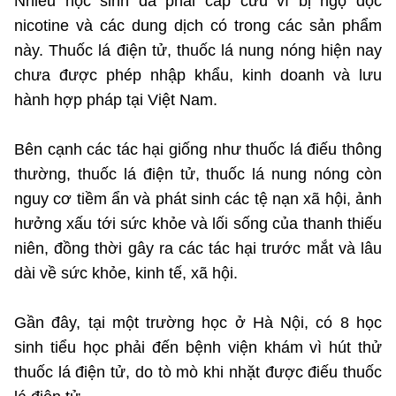
Nhiều học sinh đã phải cấp cứu vì bị ngộ độc
Chọn ngôn ngữ
nicotine và các dung dịch có trong các sản phẩm
Vietnamese
English
này. Thuốc lá điện tử, thuốc lá nung nóng hiện nay
chưa được phép nhập khẩu, kinh doanh và lưu
hành hợp pháp tại Việt Nam.
BỘ KHOA HỌC VÀ CÔNG NGHỆ
Bên cạnh các tác hại giống như thuốc lá điếu thông
MINISTRY OF SCIENCE AND TECHNOLOGY
thường, thuốc lá điện tử, thuốc lá nung nóng còn
Điều khoản sử dụng
Theo dõi MST:
Góp ý
nguy cơ tiềm ẩn và phát sinh các tệ nạn xã hội, ảnh
hưởng xấu tới sức khỏe và lối sống của thanh thiếu
Cơ quan chủ quản: Bộ Khoa học và Công nghệ (MST)
niên, đồng thời gây ra các tác hại trước mắt và lâu
Chịu trách nhiệm nội dung: Nguyễn Thị Hải Hằng
dài về sức khỏe, kinh tế, xã hội.
Giám đốc Trung tâm Truyền thông Khoa học và Công nghệ.
Liên hệ
Gần đây, tại một trường học ở Hà Nội, có 8 học
Địa chỉ: Ban Biên tập Cổng TTĐT - 18 Nguyễn Du, TP. Hà Nội
Điện thoại: 024 3936 9506
sinh tiểu học phải đến bệnh viện khám vì hút thử
Email:
stc@mst.gov.vn
thuốc lá điện tử, do tò mò khi nhặt được điếu thuốc
©2026 Bản quyền thuộc Bộ Khoa Học và Công Nghệ