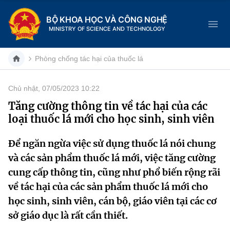
BỘ KHOA HỌC VÀ CÔNG NGHỆ
MINISTRY OF SCIENCE AND TECHNOLOGY
Phòng chống tác hại của thuốc lá
Chủ nhật, 07/05/2023 10:22
Danh mục
Tăng cường thông tin về tác hại của các
loại thuốc lá mới cho học sinh, sinh viên
Trang chủ
Để ngăn ngừa việc sử dụng thuốc lá nói chung
Giới thiệu
và các sản phẩm thuốc lá mới, việc tăng cường
Chức năng nhiệm vụ
Tin tức sự kiện
cung cấp thông tin, cũng như phổ biến rộng rãi
về tác hại của các sản phẩm thuốc lá mới cho
Dịch vụ công
Cơ cấu tổ chức
Khoa học và Công nghệ
học sinh, sinh viên, cán bộ, giáo viên tại các cơ
sở giáo dục là rất cần thiết.
Hệ thống văn bản
Lịch sử phát triển
Đổi mới sáng tạo