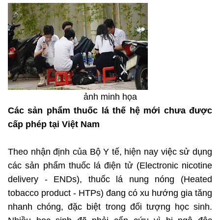
MST IOFFICE
Văn bản QPPL
Sở Khoa học và Công nghệ
Chuyển đổi số
THỐNG KÊ
Văn bản chỉ đạo điều hành
Bưu chính, Viễn thông
Multimedia
Khoa học và Công nghệ
Lấy ý kiến người dân về dự thảo VBQPPL
Sở hữu trí tuệ
THƯ ĐIỆN TỬ
Đổi mới sáng tạo
Tiêu chuẩn, đo lường, chất lượng
ảnh minh họa
Khác
Chuyển đổi số
Các sản phẩm thuốc lá thế hệ mới chưa được
Năng lượng nguyên tử
Videos
cấp phép tại Việt Nam
Bưu chính, Viễn thông
Tin tổng hợp
Infographic
Theo nhận định của Bộ Y tế, hiện nay việc sử dụng
Sở hữu trí tuệ
Tin địa phương
Ảnh
các sản phẩm thuốc lá điện tử (Electronic nicotine
Tiêu chuẩn, đo lường, chất lượng
delivery - ENDs), thuốc lá nung nóng (Heated
Voice
tobacco product - HTPs) đang có xu hướng gia tăng
Năng lượng nguyên tử
Nhiệm vụ trọng tâm
nhanh chóng, đặc biệt trong đối tượng học sinh.