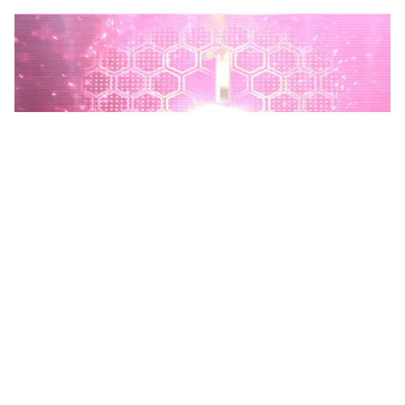
Phú Thọ phát động Chiến dịch 90 ngày xây dựng, hoàn
thiện Kho dữ liệu tỉnh Phú Thọ
Chiến dịch 90 ngày xây dựng, hoàn thiện Kho dữ liệu tỉnh Phú
Thọ nhằm chuẩn hóa, làm sạch, làm giàu, kết nối và đồng bộ dữ
liệu, hình thành kho dữ liệu dùng chung phục vụ công tác...