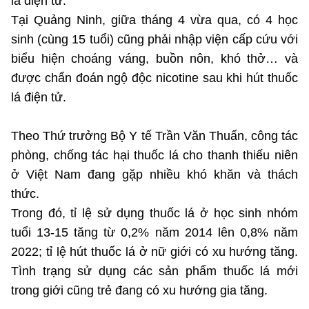
lá điện tử.
(Ghi rõ nguồn "https://mst.gov.vn" khi phát hành lại thông tin từ
website này)
Tại Quảng Ninh, giữa tháng 4 vừa qua, có 4 học
sinh (cùng 15 tuổi) cũng phải nhập viện cấp cứu với
biểu hiện choáng váng, buồn nôn, khó thở… và
được chẩn đoán ngộ độc nicotine sau khi hút thuốc
lá điện tử.
Theo Thứ trưởng Bộ Y tế Trần Văn Thuấn, công tác
phòng, chống tác hại thuốc lá cho thanh thiếu niên
ở Việt Nam đang gặp nhiều khó khăn và thách
thức.
Trong đó, tỉ lệ sử dụng thuốc lá ở học sinh nhóm
tuổi 13-15 tăng từ 0,2% năm 2014 lên 0,8% năm
2022; tỉ lệ hút thuốc lá ở nữ giới có xu hướng tăng.
Tình trạng sử dụng các sản phẩm thuốc lá mới
trong giới cũng trẻ đang có xu hướng gia tăng.