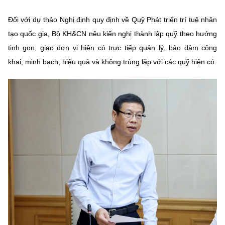
(Ghi rõ nguồn "https://mst.gov.vn" khi phát hành lại thông tin từ
website này)
Đối với dự thảo Nghị định quy định về Quỹ Phát triển trí tuệ nhân
tạo quốc gia, Bộ KH&CN nêu kiến nghị thành lập quỹ theo hướng
tinh gọn, giao đơn vị hiện có trực tiếp quản lý, bảo đảm công
khai, minh bạch, hiệu quả và không trùng lặp với các quỹ hiện có.