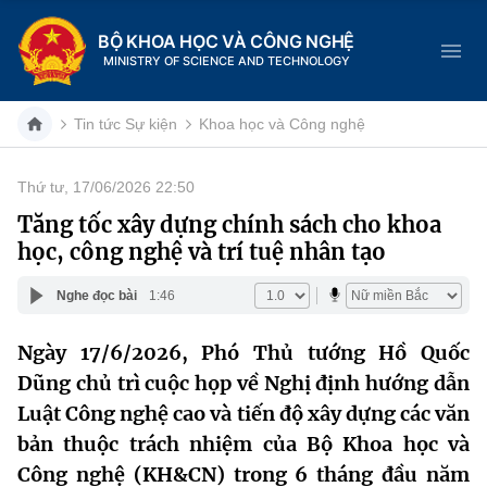
BỘ KHOA HỌC VÀ CÔNG NGHỆ
MINISTRY OF SCIENCE AND TECHNOLOGY
Tin tức Sự kiện
Khoa học và Công nghệ
Thứ tư, 17/06/2026 22:50
Danh mục
Tăng tốc xây dựng chính sách cho khoa
học, công nghệ và trí tuệ nhân tạo
Trang chủ
Nghe đọc bài
1:46
Giới thiệu
Ngày 17/6/2026, Phó Thủ tướng Hồ Quốc
Chức năng nhiệm vụ
Tin tức sự kiện
Dũng chủ trì cuộc họp về Nghị định hướng dẫn
Dịch vụ công
Luật Công nghệ cao và tiến độ xây dựng các văn
Cơ cấu tổ chức
Khoa học và Công nghệ
bản thuộc trách nhiệm của Bộ Khoa học và
Hệ thống văn bản
Lịch sử phát triển
Đổi mới sáng tạo
Công nghệ (KH&CN) trong 6 tháng đầu năm