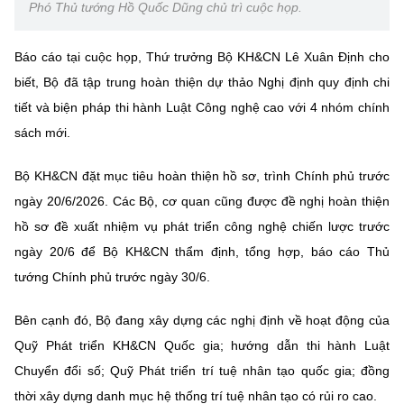
Phó Thủ tướng Hồ Quốc Dũng chủ trì cuộc họp.
Chọn ngôn ngữ
Vietnamese
English
Báo cáo tại cuộc họp, Thứ trưởng Bộ KH&CN Lê Xuân Định cho
biết, Bộ đã tập trung hoàn thiện dự thảo Nghị định quy định chi
tiết và biện pháp thi hành Luật Công nghệ cao với 4 nhóm chính
sách mới.
BỘ KHOA HỌC VÀ CÔNG NGHỆ
MINISTRY OF SCIENCE AND TECHNOLOGY
Bộ KH&CN đặt mục tiêu hoàn thiện hồ sơ, trình Chính phủ trước
Điều khoản sử dụng
Theo dõi MST:
Góp ý
ngày 20/6/2026. Các Bộ, cơ quan cũng được đề nghị hoàn thiện
hồ sơ đề xuất nhiệm vụ phát triển công nghệ chiến lược trước
Cơ quan chủ quản: Bộ Khoa học và Công nghệ (MST)
ngày 20/6 để Bộ KH&CN thẩm định, tổng hợp, báo cáo Thủ
Chịu trách nhiệm nội dung: Nguyễn Thị Hải Hằng
tướng Chính phủ trước ngày 30/6.
Giám đốc Trung tâm Truyền thông Khoa học và Công nghệ.
Liên hệ
Bên cạnh đó, Bộ đang xây dựng các nghị định về hoạt động của
Địa chỉ: Ban Biên tập Cổng TTĐT - 18 Nguyễn Du, TP. Hà Nội
Quỹ Phát triển KH&CN Quốc gia; hướng dẫn thi hành Luật
Điện thoại: 024 3936 9506
Email:
stc@mst.gov.vn
Chuyển đổi số; Quỹ Phát triển trí tuệ nhân tạo quốc gia; đồng
©2026 Bản quyền thuộc Bộ Khoa Học và Công Nghệ
thời xây dựng danh mục hệ thống trí tuệ nhân tạo có rủi ro cao.