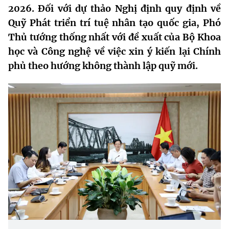
2026. Đối với dự thảo Nghị định quy định về
MST IOFFICE
Văn bản QPPL
Sở Khoa học và Công nghệ
Chuyển đổi số
Quỹ Phát triển trí tuệ nhân tạo quốc gia, Phó
THỐNG KÊ
Thủ tướng thống nhất với đề xuất của Bộ Khoa
Văn bản chỉ đạo điều hành
Bưu chính, Viễn thông
học và Công nghệ về việc xin ý kiến lại Chính
Multimedia
Khoa học và Công nghệ
Lấy ý kiến người dân về dự thảo VBQPPL
phủ theo hướng không thành lập quỹ mới.
Sở hữu trí tuệ
THƯ ĐIỆN TỬ
Đổi mới sáng tạo
Tiêu chuẩn, đo lường, chất lượng
Khác
Chuyển đổi số
Năng lượng nguyên tử
Videos
Bưu chính, Viễn thông
Tin tổng hợp
Infographic
Sở hữu trí tuệ
Tin địa phương
Ảnh
Tiêu chuẩn, đo lường, chất lượng
Voice
Năng lượng nguyên tử
Nhiệm vụ trọng tâm