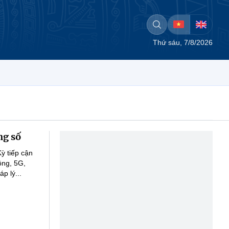
Thứ sáu, 7/8/2026
ng số
ỳ tiếp cận
ông, 5G,
p lý...