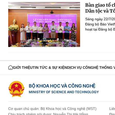
Bàn giao tổ 
Dân tộc và T
Sáng ngày 22/7/20
Đảng bộ Báo Viet
hoạt tại Đảng bộ 
GIỚI THIỆU
TIN TỨC & SỰ KIỆN
DỊCH VỤ CÔNG
HỆ THỐNG 
BỘ KHOA HỌC VÀ CÔNG NGHỆ
MINISTRY OF SCIENCE AND TECHNOLOGY
Cơ quan chủ quản: Bộ Khoa học và Công nghệ (MST)
Liê
Chịu trách nhiệm nội dung: Nguyễn Thị Hải Hằng
Địa