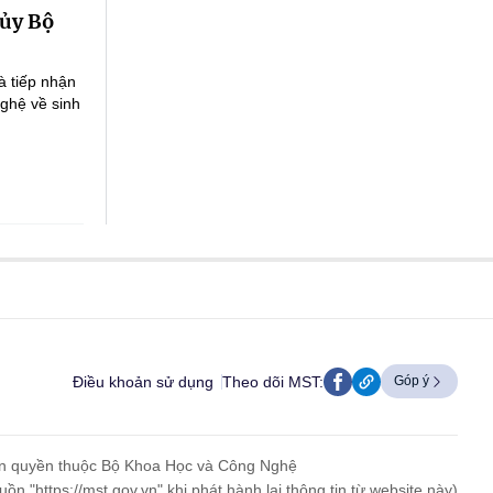
 ủy Bộ
à tiếp nhận
ghệ về sinh
Điều khoản sử dụng
Theo dõi MST:
Góp ý
n quyền thuộc Bộ Khoa Học và Công Nghệ
uồn "https://mst.gov.vn" khi phát hành lại thông tin từ website này)