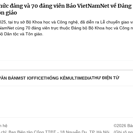
chức đảng và 70 đảng viên Báo VietNamNet về Đảng
ôn giáo
25, tại trụ sở Bộ Khoa học và Công nghệ, đã diễn ra Lễ chuyển giao v
NamNet cùng 70 đảng viên trực thuộc Đảng bộ Bộ Khoa học và Công n
Bộ Dân tộc và Tôn giáo.
THƯ ĐIỆN TỬ
VĂN BẢN
MST IOFFICE
THỐNG KÊ
MULTIMEDIA
n hệ
©2026 Bả
 chỉ: Ban Biên tập Cổng TTĐT - 18 Nguyễn Du, TP. Hà Nội
(Ghi rõ ng