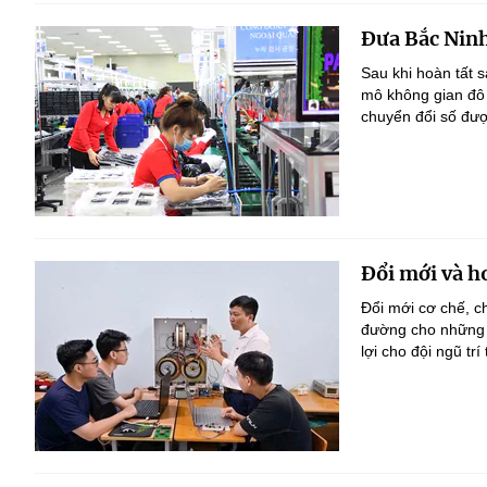
Đưa Bắc Ninh
Sau khi hoàn tất s
mô không gian đô 
chuyển đổi số được
Đổi mới và h
Đổi mới cơ chế, c
đường cho những b
lợi cho đội ngũ tr