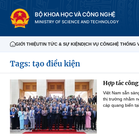
BỘ KHOA HỌC VÀ CÔNG NGHỆ
MINISTRY OF SCIENCE AND TECHNOLOGY
GIỚI THIỆU
TIN TỨC & SỰ KIỆN
DỊCH VỤ CÔNG
HỆ THỐNG 
Tags: tạo điều kiện
Hợp tác công 
Việt Nam sẵn sàng
thị trường nhằm n
cáp quang biển tạ