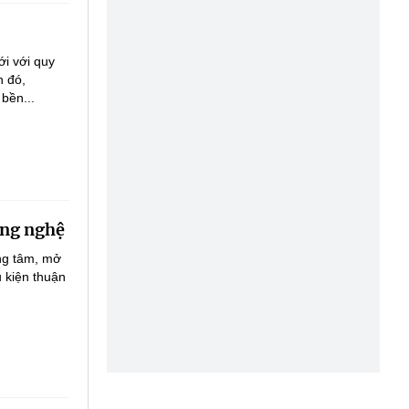
ới với quy
h đó,
bền...
ông nghệ
ọng tâm, mở
u kiện thuận