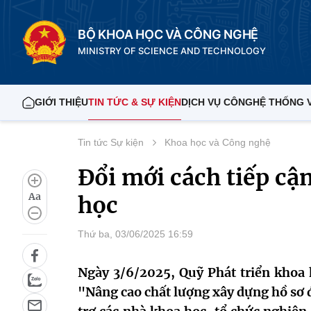
BỘ KHOA HỌC VÀ CÔNG NGHỆ
MINISTRY OF SCIENCE AND TECHNOLOGY
GIỚI THIỆU
TIN TỨC & SỰ KIỆN
DỊCH VỤ CÔNG
HỆ THỐNG 
Tin tức Sự kiện
Khoa học và Công nghệ
Đổi mới cách tiếp cậ
Aa
học
Thứ ba, 03/06/2025 16:59
Ngày 3/6/2025, Quỹ Phát triển khoa
"Nâng cao chất lượng xây dựng hồ sơ 