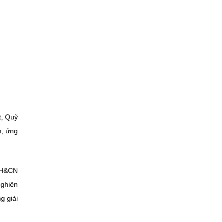
t, Quỹ
n, ứng
 KH&CN
nghiên
g giải