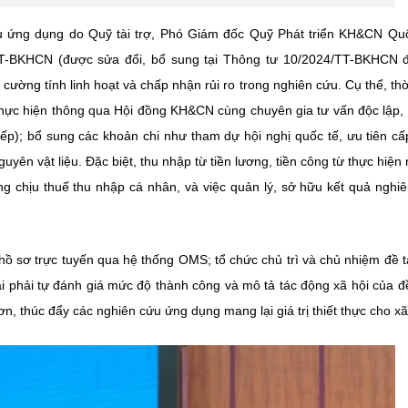
ứu ứng dụng do Quỹ tài trợ, Phó Giám đốc Quỹ Phát triển KH&CN Qu
TT-BKHCN (được sửa đổi, bổ sung tại Thông tư 10/2024/TT-BKHCN 
 cường tính linh hoạt và chấp nhận rủi ro trong nghiên cứu. Cụ thể, thờ
c thực hiện thông qua Hội đồng KH&CN cùng chuyên gia tư vấn độc lập,
tiếp); bổ sung các khoản chi như tham dự hội nghị quốc tế, ưu tiên cấ
uyên vật liệu. Đặc biệt, thu nhập từ tiền lương, tiền công từ thực hiện
chịu thuế thu nhập cá nhân, và việc quản lý, sở hữu kết quả nghi
ồ sơ trực tuyến qua hệ thống OMS; tổ chức chủ trì và chủ nhiệm đề t
i phải tự đánh giá mức độ thành công và mô tả tác động xã hội của đề 
, thúc đẩy các nghiên cứu ứng dụng mang lại giá trị thiết thực cho xã