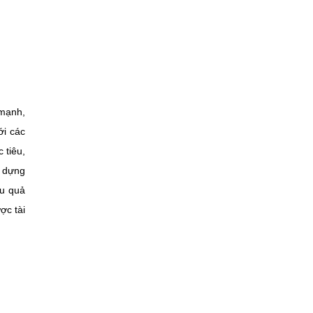
 mạnh,
ới các
 tiêu,
y dựng
ệu quả
ợc tài