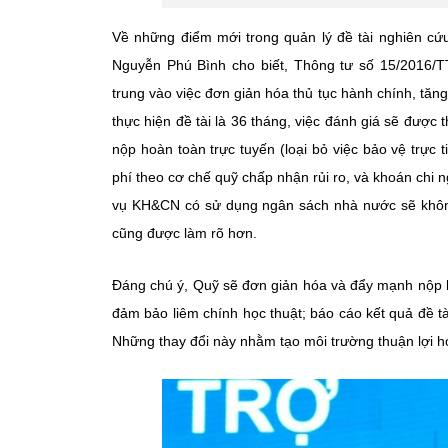
Về những điểm mới trong quản lý đề tài nghiên c
Nguyễn Phú Bình cho biết, Thông tư số 15/2016/
trung vào việc đơn giản hóa thủ tục hành chính, tăng
thực hiện đề tài là 36 tháng, việc đánh giá sẽ đượ
nộp hoàn toàn trực tuyến (loại bỏ việc bảo vệ trực 
phí theo cơ chế quỹ chấp nhận rủi ro, và khoán chi ng
vụ KH&CN có sử dụng ngân sách nhà nước sẽ không 
cũng được làm rõ hơn.
Đáng chú ý, Quỹ sẽ đơn giản hóa và đẩy mạnh nộp h
đảm bảo liêm chính học thuật; báo cáo kết quả đề tà
Những thay đổi này nhằm tạo môi trường thuận lợi hơn