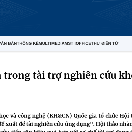
VĂN BẢN
THỐNG KÊ
MULTIMEDIA
MST IOFFICE
THƯ ĐIỆN TỬ
n trong tài trợ nghiên cứu k
 học và công nghệ (KH&CN) Quốc gia tổ chức Hội 
đề xuất đề tài nghiên cứu ứng dụng". Hội thảo nhằ