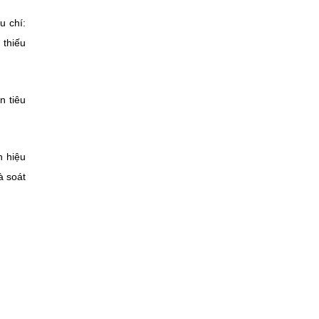
u chí:
 thiếu
n tiêu
n hiệu
à soát