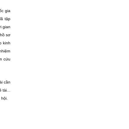
ốc gia
đã tập
i gian
 hồ sơ
p kinh
 nhiệm
ên cứu
ài cần
tài...
 hội.