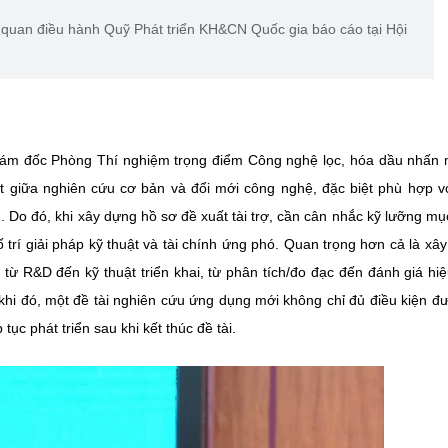
uan điều hành Quỹ Phát triển KH&CN Quốc gia báo cáo tại Hội
iám đốc Phòng Thí nghiệm trọng điểm Công nghệ lọc, hóa dầu nhấn
t giữa nghiên cứu cơ bản và đổi mới công nghệ, đặc biệt phù hợp v
. Do đó, khi xây dựng hồ sơ đề xuất tài trợ, cần cân nhắc kỹ lưỡng mục
ố trí giải pháp kỹ thuật và tài chính ứng phó. Quan trọng hơn cả là xâ
từ R&D đến kỹ thuật triển khai, từ phân tích/đo đạc đến đánh giá hi
 khi đó, một đề tài nghiên cứu ứng dụng mới không chỉ đủ điều kiện đư
ục phát triển sau khi kết thúc đề tài.