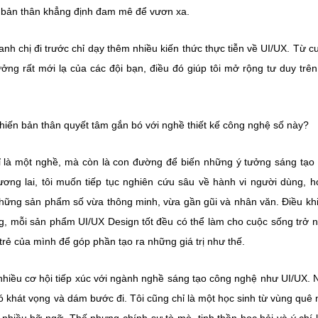
o bản thân khẳng định đam mê để vươn xa.
anh chị đi trước chỉ dạy thêm nhiều kiến thức thực tiễn về UI/UX. Từ cu
ưởng rất mới lạ của các đội bạn, điều đó giúp tôi mở rộng tư duy trê
i khiến bản thân quyết tâm gắn bó với nghề thiết kế công nghệ số này?
hỉ là một nghề, mà còn là con đường để biến những ý tưởng sáng tạo
ơng lai, tôi muốn tiếp tục nghiên cứu sâu về hành vi người dùng, h
những sản phẩm số vừa thông minh, vừa gần gũi và nhân văn. Điều khi
ng, mỗi sản phẩm UI/UX Design tốt đều có thể làm cho cuộc sống trở 
trẻ của mình để góp phần tạo ra những giá trị như thế.
 nhiều cơ hội tiếp xúc với ngành nghề sáng tạo công nghệ như UI/UX.
 có khát vọng và dám bước đi. Tôi cũng chỉ là một học sinh từ vùng quê