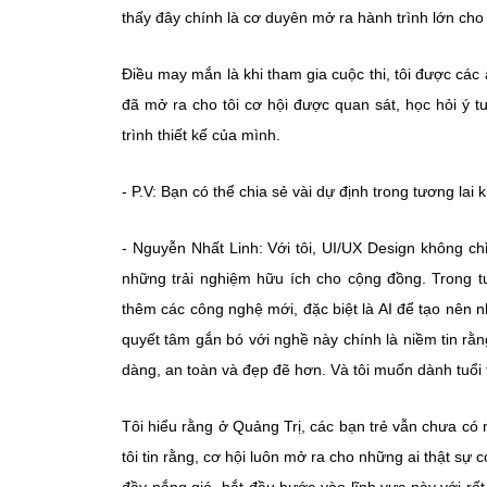
thấy đây chính là cơ duyên mở ra hành trình lớn ch
Điều may mắn là khi tham gia cuộc thi, tôi được các 
đã mở ra cho tôi cơ hội được quan sát, học hỏi ý t
trình thiết kế của mình.
- P.V: Bạn có thể chia sẻ vài dự định trong tương la
- Nguyễn Nhất Linh: Với tôi, UI/UX Design không c
những trải nghiệm hữu ích cho cộng đồng. Trong tư
thêm các công nghệ mới, đặc biệt là AI để tạo nên 
quyết tâm gắn bó với nghề này chính là niềm tin rằ
dàng, an toàn và đẹp đẽ hơn. Và tôi muốn dành tuổi 
Tôi hiểu rằng ở Quảng Trị, các bạn trẻ vẫn chưa có
tôi tin rằng, cơ hội luôn mở ra cho những ai thật sự