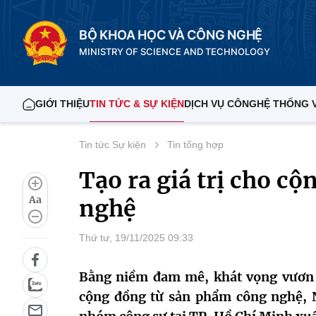
BỘ KHOA HỌC VÀ CÔNG NGHỆ
MINISTRY OF SCIENCE AND TECHNOLOGY
GIỚI THIỆU
TIN TỨC & SỰ KIỆN
DỊCH VỤ CÔNG
HỆ THỐNG 
Tin tức Sự kiện
Tin tổng hợp
Tạo ra giá trị cho c
Aa
nghệ
Thứ tư, 19/11/2025 09:33
Bằng niềm đam mê, khát vọng vươn l
cộng đồng từ sản phẩm công nghệ, 