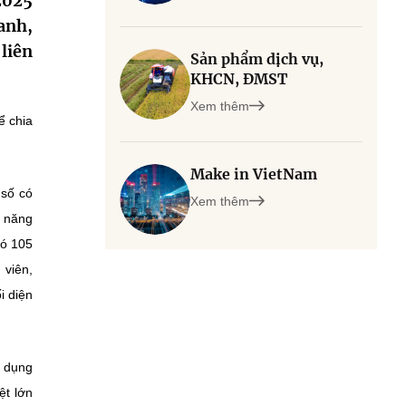
2025
anh,
liên
Sản phẩm dịch vụ,
KHCN, ĐMST
Xem thêm
ể chia
Make in VietNam
 số có
Xem thêm
i năng
đó 105
 viên,
i diện
n dụng
ệt lớn