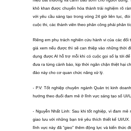
hiệu bất thường và cảnh báo sớm cho người dùng. T
khô khan được chuyển hóa thành trải nghiệm rõ ràng,
với yêu cầu sáng tạo trong vòng 24 giờ liên tục, đòi
cuộc thi, các thành viên theo phân công phải phân tíc
Riêng em phụ trách nghiên cứu hành vi của các đối
giá xem nếu được thì sẽ can thiệp vào những thời
dụng được AI hỗ trợ mỗi khi có cuộc gọi số lạ tới để
đưa ra từng cảnh báo, kịp thời ngăn chặn thiệt hại 
đảo này cho cơ quan chức năng xử lý.
- P.V: Tốt nghiệp chuyên ngành Quản trị kinh doanh 
hướng theo đuổi đam mê ở lĩnh vực sáng tạo số UI/
- Nguyễn Nhất Linh: Sau khi tốt nghiệp, vì đam mê 
giao lưu với những bạn trẻ yêu thích thiết kế UI/UX
lĩnh vực này đã "gieo" thêm động lực và kiến thức để