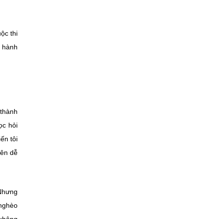
ộc thi
n hành
 thành
ọc hỏi
ến tôi
nên dễ
 Nhưng
 nghèo