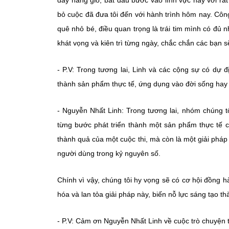
đầy nắng gió, bắt đầu bước vào lĩnh vực này với rấ
bỏ cuộc đã đưa tôi đến với hành trình hôm nay. Cô
quê nhỏ bé, điều quan trọng là trái tim mình có đủ 
khát vọng và kiên trì từng ngày, chắc chắn các bạn s
- P.V: Trong tương lai, Linh và các cộng sự có dự đ
thành sản phẩm thực tế, ứng dụng vào đời sống hay
- Nguyễn Nhất Linh: Trong tương lai, nhóm chúng t
từng bước phát triển thành một sản phẩm thực tế c
thành quả của một cuộc thi, mà còn là một giải phá
người dùng trong kỷ nguyên số.
Chính vì vậy, chúng tôi hy vọng sẽ có cơ hội đồng 
hóa và lan tỏa giải pháp này, biến nỗ lực sáng tạo t
- P.V: Cảm ơn Nguyễn Nhất Linh về cuộc trò chuyện t