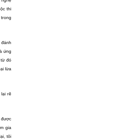
g nghệ
ộc thi
 trong
ó đánh
là ứng
 từ đó
ại lừa
lại rẽ
ể được
am gia
i, tôi