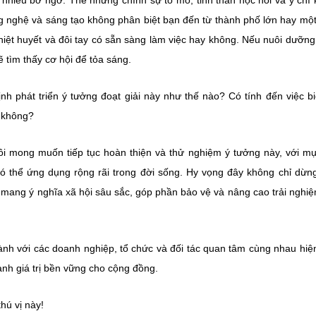
t nhiều bỡ ngỡ. Thế nhưng chính sự tò mò, tinh thần học hỏi và ý chí
ng nghệ và sáng tạo không phân biệt bạn đến từ thành phố lớn hay mộ
nhiệt huyết và đôi tay có sẵn sàng làm việc hay không. Nếu nuôi dưỡn
ẽ tìm thấy cơ hội để tỏa sáng.
ịnh phát triển ý tưởng đoạt giải này như thế nào? Có tính đến việc b
 không?
ôi mong muốn tiếp tục hoàn thiện và thử nghiệm ý tưởng này, với mụ
ó thể ứng dụng rộng rãi trong đời sống. Hy vọng đây không chỉ dừng
p mang ý nghĩa xã hội sâu sắc, góp phần bảo vệ và nâng cao trải nghi
hành với các doanh nghiệp, tổ chức và đối tác quan tâm cùng nhau hiệ
hành giá trị bền vững cho cộng đồng.
hú vị này!