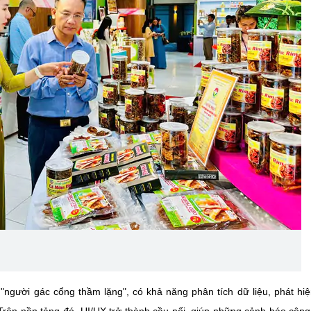
người gác cổng thầm lặng", có khả năng phân tích dữ liệu, phát hi