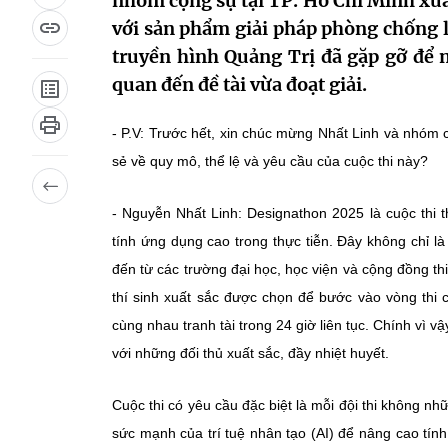
nhóm cộng sự tại TP. Hồ Chí Minh xuấ
với sản phẩm giải pháp phòng chống l
truyền hình Quảng Trị đã gặp gỡ để 
quan đến đề tài vừa đoạt giải.
- P.V: Trước hết, xin chúc mừng Nhất Linh và nhóm 
sẻ về quy mô, thể lệ và yêu cầu của cuộc thi này?
- Nguyễn Nhất Linh: Designathon 2025 là cuộc thi t
tính ứng dụng cao trong thực tiễn. Đây không chỉ là 
đến từ các trường đại học, học viện và cộng đồng th
thí sinh xuất sắc được chọn để bước vào vòng thi c
cùng nhau tranh tài trong 24 giờ liên tục. Chính vì v
với những đối thủ xuất sắc, đầy nhiệt huyết.
Cuộc thi có yêu cầu đặc biệt là mỗi đội thi không nh
sức mạnh của trí tuệ nhân tạo (AI) để nâng cao tín