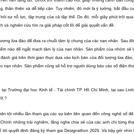
rên nền tảng đó, UI/UX trở thành cầu nối, giúp những cảnh báo côn
 thân thiện và dễ tiếp cận. Tuy nhiên, đó mới là ý tưởng, bắt đầu cu
 hỏi sự nỗ lực, tập trung của cả tập thể. Do đó, mỗi giây phút trôi qua
h và nghiên cứu tìm ra giải pháp cốt lõi để giải quyết vấn đề.
 tượng lừa đảo để đưa ra chuỗi tâm lý chung của các nạn nhân. Sau đ
 điểm nào để ngắt mạch tâm lý của nạn nhân. Sản phẩm của nhóm sẽ 
 đánh giá trên thời gian thực dựa vào kịch bản của đối tượng lừa đảo,
cho nạn nhân. Sản phẩm cũng sẽ hỗ trợ người dùng báo cáo số điện tho
tại Trường đại học Kinh tế - Tài chính TP. Hồ Chí Minh, tại sao Linh 
UX ?
nên tôi nhiều lần tham gia các sự kiện liên quan đến công nghệ số đ
. Chính những trải nghiệm, lắng nghe chia sẻ của các anh chị từng th
 tôi quyết định đăng ký tham gia Designathon 2025. Và bây giờ nhìn lạ