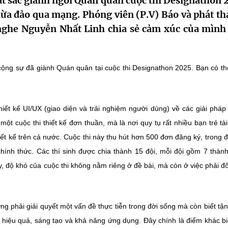
t sắc giành ngôi Quán quân cuộc thi Designathon 
ừa đảo qua mạng. Phóng viên (P.V) Báo và phát th
nghe Nguyễn Nhất Linh chia sẻ cảm xúc của mình 
cộng sự đã giành Quán quân tại cuộc thi Designathon 2025. Bạn có th
hiết kế UI/UX (giao diện và trải nghiệm người dùng) về các giải pháp
một cuộc thi thiết kế đơn thuần, mà là nơi quy tụ rất nhiều bạn trẻ tà
iết kế trên cả nước. Cuộc thi này thu hút hơn 500 đơn đăng ký, trong 
hính thức. Các thí sinh được chia thành 15 đội, mỗi đội gồm 7 thành
ậy, độ khó của cuộc thi không nằm riêng ở đề bài, mà còn ở việc phải đố
ững phải giải quyết một vấn đề thực tiễn trong đời sống mà còn biết tậ
h hiệu quả, sáng tạo và khả năng ứng dụng. Đây chính là điểm khác bi