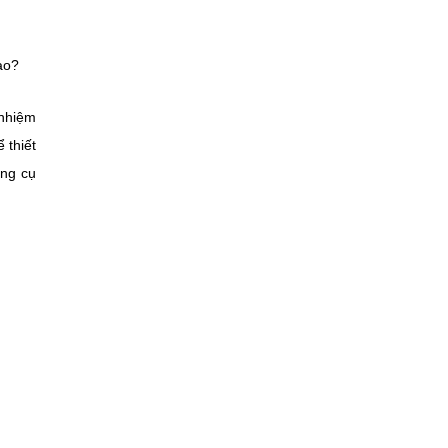
ào?
 nhiệm
 thiết
ông cụ