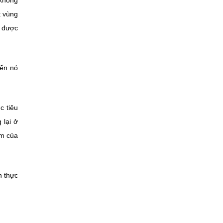
 không
t vùng
g được
iến nó
c tiêu
 lại ở
ệm của
n thực