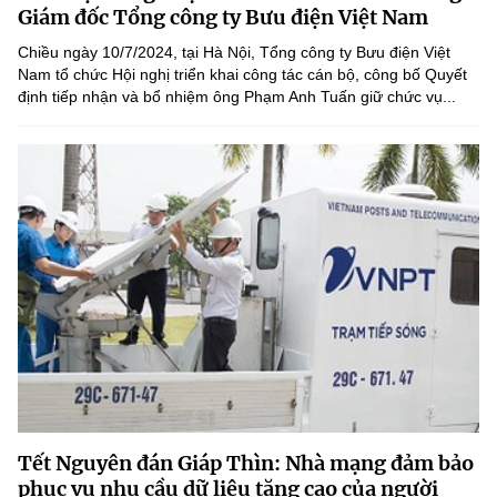
Chọn ngôn ngữ
Giám đốc Tổng công ty Bưu điện Việt Nam
Chiều ngày 10/7/2024, tại Hà Nội, Tổng công ty Bưu điện Việt
Vietnamese
English
Nam tổ chức Hội nghị triển khai công tác cán bộ, công bố Quyết
định tiếp nhận và bổ nhiệm ông Phạm Anh Tuấn giữ chức vụ...
BỘ KHOA HỌC VÀ CÔNG NGHỆ
MINISTRY OF SCIENCE AND TECHNOLOGY
Điều khoản sử dụng
Theo dõi MST:
Góp ý
Cơ quan chủ quản: Bộ Khoa học và Công nghệ (MST)
Chịu trách nhiệm nội dung: Nguyễn Thị Hải Hằng
Giám đốc Trung tâm Truyền thông Khoa học và Công nghệ.
Liên hệ
Địa chỉ: Ban Biên tập Cổng TTĐT - 18 Nguyễn Du, TP. Hà Nội
Điện thoại: 024 3936 9506
Email:
stc@mst.gov.vn
Tết Nguyên đán Giáp Thìn: Nhà mạng đảm bảo
©2026 Bản quyền thuộc Bộ Khoa Học và Công Nghệ
phục vụ nhu cầu dữ liệu tăng cao của người