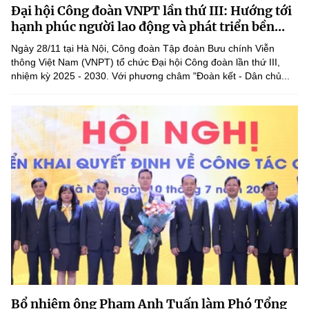
Đại hội Công đoàn VNPT lần thứ III: Hướng tới
MST IOFFICE
Văn bản QPPL
Sở Khoa học và Công nghệ
Chuyển đổi số
hạnh phúc người lao động và phát triển bền...
THỐNG KÊ
Ngày 28/11 tại Hà Nội, Công đoàn Tập đoàn Bưu chính Viễn
Văn bản chỉ đạo điều hành
Bưu chính, Viễn thông
thông Việt Nam (VNPT) tổ chức Đại hội Công đoàn lần thứ III,
nhiệm kỳ 2025 - 2030. Với phương châm "Đoàn kết - Dân chủ...
Multimedia
Khoa học và Công nghệ
Lấy ý kiến người dân về dự thảo VBQPPL
Sở hữu trí tuệ
THƯ ĐIỆN TỬ
Đổi mới sáng tạo
Tiêu chuẩn, đo lường, chất lượng
Khác
Chuyển đổi số
Năng lượng nguyên tử
Videos
Bưu chính, Viễn thông
Tin tổng hợp
Infographic
Sở hữu trí tuệ
Tin địa phương
Ảnh
Tiêu chuẩn, đo lường, chất lượng
Voice
Năng lượng nguyên tử
Nhiệm vụ trọng tâm
Bổ nhiệm ông Phạm Anh Tuấn làm Phó Tổng