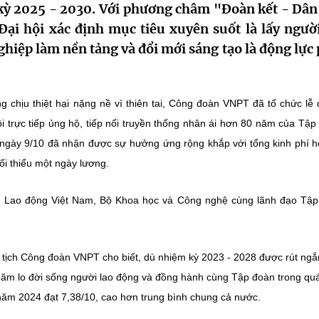
 kỳ 2025 - 2030. Với phương châm "Đoàn kết - Dân
Đại hội xác định mục tiêu xuyên suốt là lấy người
hiệp làm nền tảng và đổi mới sáng tạo là động lực 
g chịu thiệt hại nặng nề vì thiên tai, Công đoàn VNPT đã tổ chức lễ
i trực tiếp ủng hộ, tiếp nối truyền thống nhân ái hơn 80 năm của Tập
ngày 9/10 đã nhận được sự hưởng ứng rộng khắp với tổng kinh phí 
ối thiểu một ngày lương.
àn Lao động Việt Nam, Bộ Khoa học và Công nghệ cùng lãnh đạo Tậ
 tịch Công đoàn VNPT cho biết, dù nhiệm kỳ 2023 - 2028 được rút ngắ
chăm lo đời sống người lao động và đồng hành cùng Tập đoàn trong quá
năm 2024 đạt 7,38/10, cao hơn trung bình chung cả nước.