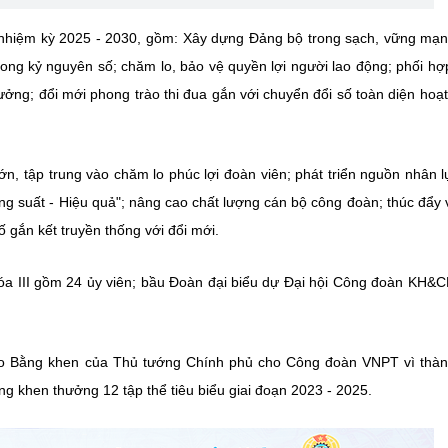
 nhiệm kỳ 2025 - 2030, gồm: Xây dựng Đảng bộ trong sạch, vững mạn
rong kỷ nguyên số; chăm lo, bảo vệ quyền lợi người lao động; phối hợ
ưởng; đổi mới phong trào thi đua gắn với chuyển đổi số toàn diện hoạ
ớn, tập trung vào chăm lo phúc lợi đoàn viên; phát triển nguồn nhân l
ng suất - Hiệu quả"; nâng cao chất lượng cán bộ công đoàn; thúc đẩy v
 gắn kết truyền thống với đổi mới.
 III gồm 24 ủy viên; bầu Đoàn đại biểu dự Đại hội Công đoàn KH&C
rao Bằng khen của Thủ tướng Chính phủ cho Công đoàn VNPT vì thàn
g khen thưởng 12 tập thể tiêu biểu giai đoạn 2023 - 2025.