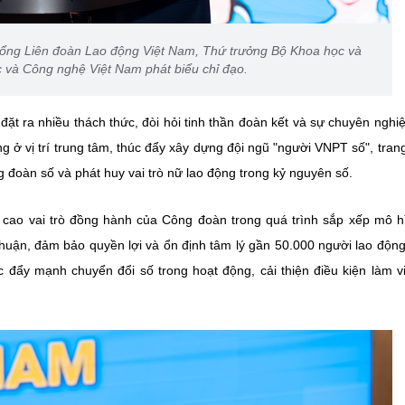
ổng Liên đoàn Lao động Việt Nam, Thứ trưởng Bộ Khoa học và
 và Công nghệ Việt Nam phát biểu chỉ đạo.
 ra nhiều thách thức, đòi hỏi tinh thần đoàn kết và sự chuyên nghi
 ở vị trí trung tâm, thúc đẩy xây dựng đội ngũ "người VNPT số", trang
 đoàn số và phát huy vai trò nữ lao động trong kỷ nguyên số.
o vai trò đồng hành của Công đoàn trong quá trình sắp xếp mô h
huận, đảm bảo quyền lợi và ổn định tâm lý gần 50.000 người lao độn
c đẩy mạnh chuyển đổi số trong hoạt động, cải thiện điều kiện làm v