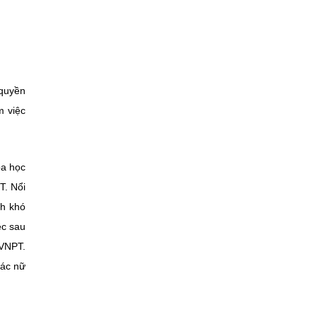
 quyền
m việc
oa học
T. Nổi
nh khó
ệc sau
 VNPT.
tác nữ