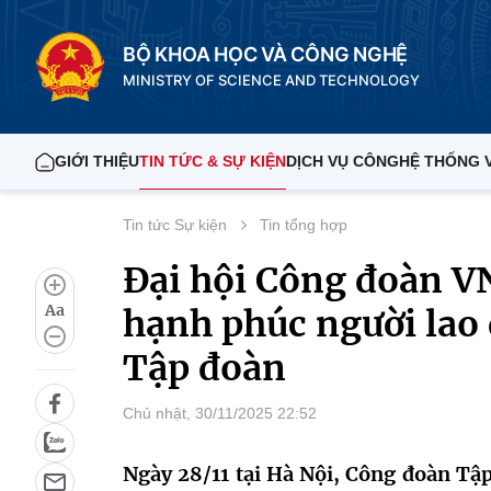
BỘ KHOA HỌC VÀ CÔNG NGHỆ
MINISTRY OF SCIENCE AND TECHNOLOGY
GIỚI THIỆU
TIN TỨC & SỰ KIỆN
DỊCH VỤ CÔNG
HỆ THỐNG 
Tin tức Sự kiện
Tin tổng hợp
Đại hội Công đoàn VN
Aa
hạnh phúc người lao 
Tập đoàn
Chủ nhật, 30/11/2025 22:52
Ngày 28/11 tại Hà Nội, Công đoàn Tậ