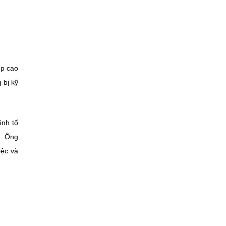
ệp cao
 bị kỹ
ình tổ
g. Ông
iệc và