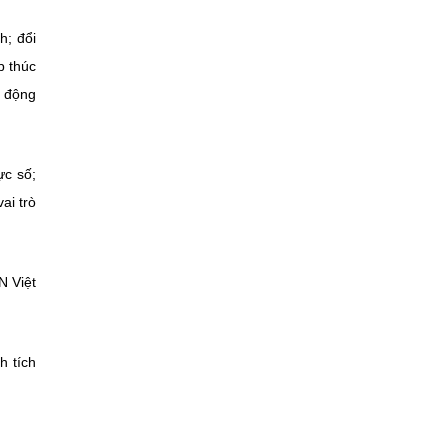
h; đổi
p thúc
t động
ực số;
ai trò
N Việt
h tích