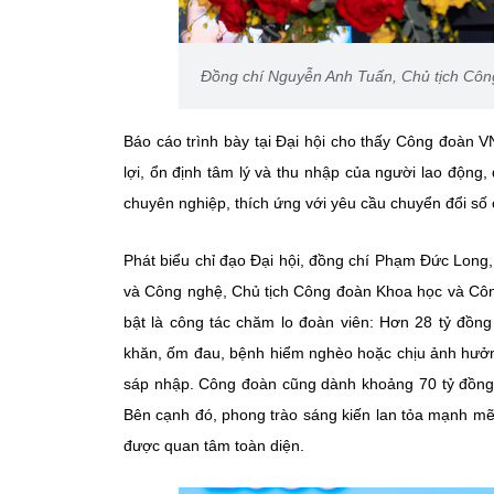
Đồng chí Nguyễn Anh Tuấn, Chủ tịch Côn
Báo cáo trình bày tại Đại hội cho thấy Công đoàn 
lợi, ổn định tâm lý và thu nhập của người lao động
chuyên nghiệp, thích ứng với yêu cầu chuyển đổi số
Phát biểu chỉ đạo Đại hội, đồng chí Phạm Đức Lon
và Công nghệ, Chủ tịch Công đoàn Khoa học và Côn
bật là công tác chăm lo đoàn viên: Hơn 28 tỷ đồn
khăn, ốm đau, bệnh hiểm nghèo hoặc chịu ảnh hưởng 
sáp nhập. Công đoàn cũng dành khoảng 70 tỷ đồng t
Bên cạnh đó, phong trào sáng kiến lan tỏa mạnh mẽ
được quan tâm toàn diện.