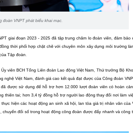
g đoàn VNPT phát biểu khai mạc.
VNPT giai đoạn 2023 - 2025 đã tập trung chăm lo đoàn viên, đảm bảo
, đồng thời phối hợp chặt chẽ với chuyên môn xây dựng môi trường là
 của Tập đoàn.
g, Ủy viên BCH Tổng Liên đoàn Lao động Việt Nam, Thứ trưởng Bộ Kh
g nghệ Việt Nam, đánh giá cao kết quả đạt được của Công đoàn VNP
g đã được sử dụng để hỗ trợ hơn 12.000 lượt đoàn viên có hoàn cả
thiên tai; hơn 3,4 tỷ đồng hỗ trợ người lao động thay đổi nơi làm vi
hực hiện các hoạt động an sinh xã hội, lan tỏa giá trị nhân văn của
, chuyển đổi số trong hoạt động công đoàn được đẩy nhanh và công 