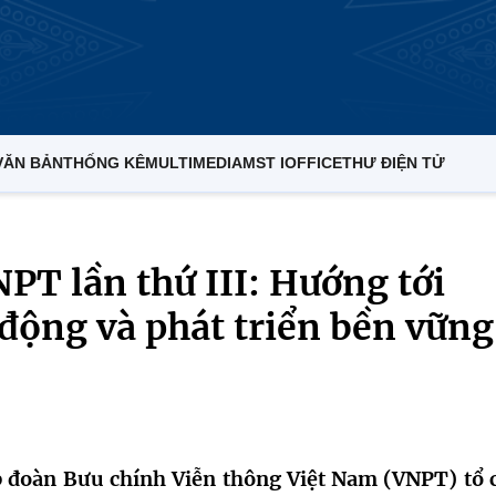
VĂN BẢN
THỐNG KÊ
MULTIMEDIA
MST IOFFICE
THƯ ĐIỆN TỬ
PT lần thứ III: Hướng tới
động và phát triển bền vững
p đoàn Bưu chính Viễn thông Việt Nam (VNPT) tổ 