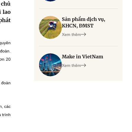
 chủ
 lao
Sản phẩm dịch vụ,
phát
KHCN, ĐMST
Xem thêm
 quyên
 đoàn.
Make in VietNam
hơn 20
Xem thêm
p đoàn
n, các
 trình