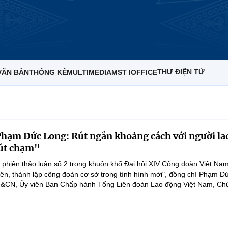
THƯ ĐIỆN TỬ
VĂN BẢN
THỐNG KÊ
MULTIMEDIA
MST IOFFICE
hạm Đức Long: Rút ngắn khoảng cách với người la
út chạm"
i phiên thảo luận số 2 trong khuôn khổ Đại hội XIV Công đoàn Việt Nam
viên, thành lập công đoàn cơ sở trong tình hình mới", đồng chí Phạm Đ
&CN, Ủy viên Ban Chấp hành Tổng Liên đoàn Lao động Việt Nam, Chủ 