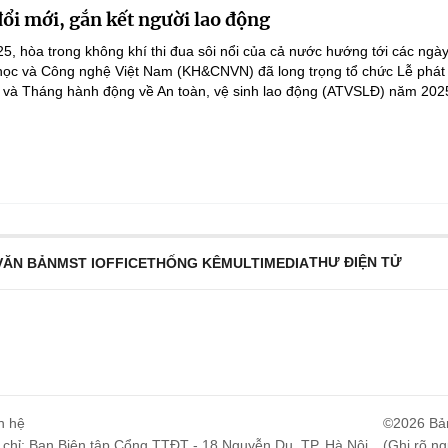
ổi mới, gắn kết người lao động
5, hòa trong không khí thi đua sôi nổi của cả nước hướng tới các ngày 
ọc và Công nghệ Việt Nam (KH&CNVN) đã long trọng tổ chức Lễ phát
và Tháng hành động về An toàn, vệ sinh lao động (ATVSLĐ) năm 2025
THƯ ĐIỆN TỬ
VĂN BẢN
MST IOFFICE
THỐNG KÊ
MULTIMEDIA
n hệ
©2026 Bả
 chỉ: Ban Biên tập Cổng TTĐT - 18 Nguyễn Du, TP. Hà Nội
(Ghi rõ ng