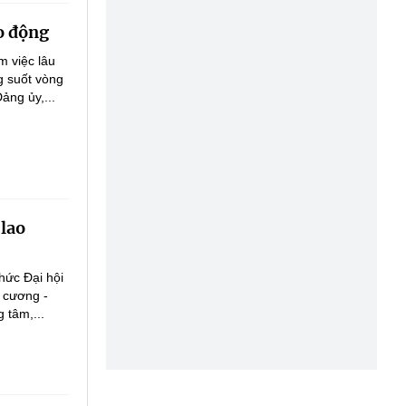
o động
m việc lâu
g suốt vòng
ng ủy,...
 lao
hức Đại hội
 cương -
 tâm,...