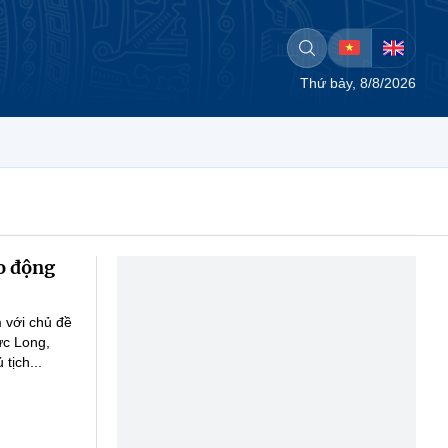
Thứ bảy, 8/8/2026
o động
 với chủ đề
ức Long,
tịch...