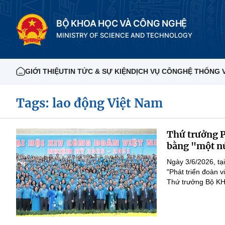
BỘ KHOA HỌC VÀ CÔNG NGHỆ
MINISTRY OF SCIENCE AND TECHNOLOGY
GIỚI THIỆU
TIN TỨC & SỰ KIỆN
DỊCH VỤ CÔNG
HỆ THỐNG 
Tags: lao động Việt Nam
Thứ trưởng P
bằng "một n
Ngày 3/6/2026, tạ
"Phát triển đoàn 
Thứ trưởng Bộ KH