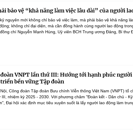
ải bảo vệ “khả năng làm việc lâu dài” của người la
kỷ nguyên mới không chỉ bảo vệ việc làm, mà phải bảo vệ khả năng là
 động; không chỉ đại diện, mà cần đồng hành cùng người lao động tron
 đồng chí Nguyễn Mạnh Hùng, Uỷ viên BCH Trung ương Đảng, Bí thư Đả
 đoàn VNPT lần thứ III: Hướng tới hạnh phúc người
 triển bền vững Tập đoàn
 Nội, Công đoàn Tập đoàn Bưu chính Viễn thông Việt Nam (VNPT) tổ c
 III, nhiệm kỳ 2025 - 2030. Với phương châm "Đoàn kết - Dân chủ - Kỷ
ển", Đại hội xác định mục tiêu xuyên suốt là lấy người lao động làm trung