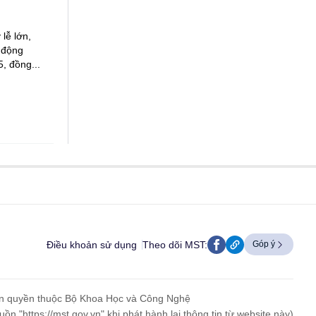
lễ lớn,
 động
, đồng...
Điều khoản sử dụng
Theo dõi MST:
Góp ý
n quyền thuộc Bộ Khoa Học và Công Nghệ
uồn "https://mst.gov.vn" khi phát hành lại thông tin từ website này)