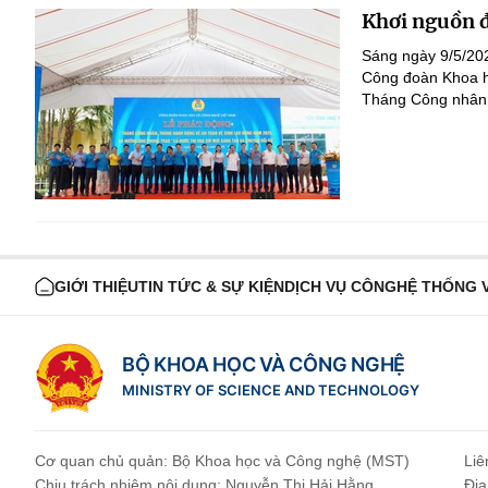
Khơi nguồn đ
Sáng ngày 9/5/202
Công đoàn Khoa h
Tháng Công nhân 
GIỚI THIỆU
TIN TỨC & SỰ KIỆN
DỊCH VỤ CÔNG
HỆ THỐNG 
BỘ KHOA HỌC VÀ CÔNG NGHỆ
MINISTRY OF SCIENCE AND TECHNOLOGY
Cơ quan chủ quản: Bộ Khoa học và Công nghệ (MST)
Liê
Chịu trách nhiệm nội dung: Nguyễn Thị Hải Hằng
Địa