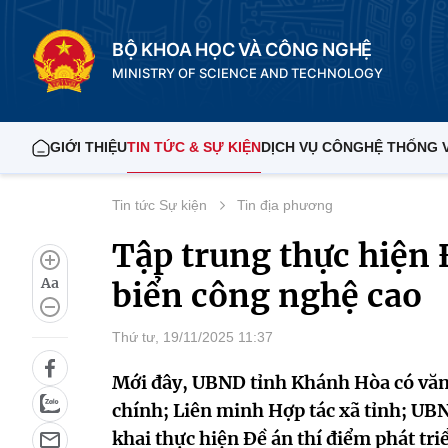
BỘ KHOA HỌC VÀ CÔNG NGHỆ
MINISTRY OF SCIENCE AND TECHNOLOGY
GIỚI THIỆU
TIN TỨC & SỰ KIỆN
DỊCH VỤ CÔNG
HỆ THỐNG 
Tin tức Sự kiện
Tin địa phương
Tập trung thực hiện 
Aa
biển công nghệ cao
Thứ tư, 19/11/2025 11:37
Mới đây, UBND tỉnh Khánh Hòa có văn 
chính; Liên minh Hợp tác xã tỉnh; UBN
khai thực hiện Đề án thí điểm phát tr