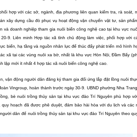
phối hợp với các sở, ngành, địa phương liên quan kiểm tra, rà soát, 
n xây dựng cầu đò phục vụ hoạt động vận chuyển vật tư, sản phẩ
dân và doanh nghiệp tham gia nuôi biển công nghệ cao tại khu vực nu
0-9. Liên minh Hợp tác xã tỉnh chủ động làm việc, phối hợp với c
vực biển, hạ tầng và nguồn nhân lực để thúc đẩy phát triển mô hình h
 tác xã tại các vùng nuôi xa bờ, nhất là khu vực Hòn Nội, Đầm Bấy (
h lập mới ít nhất 4 hợp tác xã nuôi biển công nghệ cao.
n, vận động người dân đăng ký tham gia đối ứng lắp đặt lồng nuôi thự
 đoàn Vingroup, hoàn thành trước ngày 30-9. UBND phường Nha Tran
ồng, bè nuôi trồng thủy sản tại khu vực đảo Trí Nguyên phù hợp vớ
và quy hoạch đã được phê duyệt, đảm bảo hài hòa với du lịch và các
 người dân để nuôi trồng thủy sản tại khu vực đảo Trí Nguyên theo qu