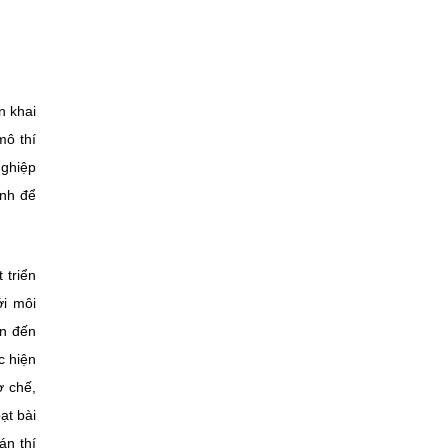
n khai
mô thí
nghiệp
ỉnh để
 triển
ới môi
ìn đến
c hiện
ơ chế,
ạt bài
án thí