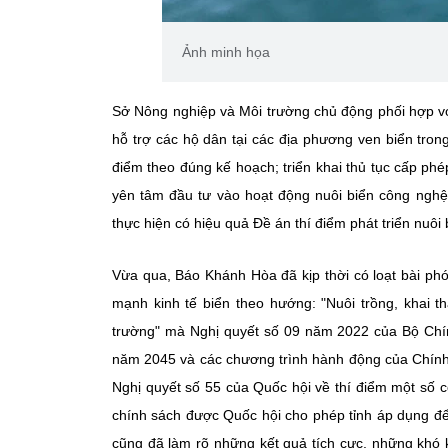
Ảnh minh họa
Sở Nông nghiệp và Môi trường chủ động phối hợp vớ
hỗ trợ các hộ dân tại các địa phương ven biển tron
điểm theo đúng kế hoạch; triển khai thủ tục cấp ph
yên tâm đầu tư vào hoạt động nuôi biển công nghệ 
thực hiện có hiệu quả Đề án thí điểm phát triển nuô
Vừa qua, Báo Khánh Hòa đã kịp thời có loạt bài phón
mạnh kinh tế biển theo hướng: "Nuôi trồng, khai th
trường" mà Nghị quyết số 09 năm 2022 của Bộ Chín
năm 2045 và các chương trình hành động của Chính p
Nghị quyết số 55 của Quốc hội về thí điểm một số c
chính sách được Quốc hội cho phép tỉnh áp dụng để p
cũng đã làm rõ những kết quả tích cực, những khó k