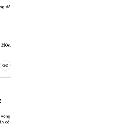
ọng để
 Hòa
g
a Vòng
án có
.