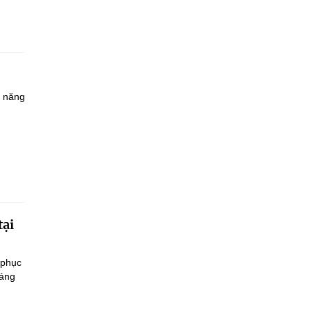
à năng
tại
 phục
sáng