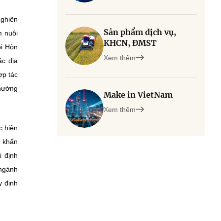
nghiên
Sản phẩm dịch vụ,
m nuôi
KHCN, ĐMST
ôi Hòn
Xem thêm
ác địa
ợp tác
phường
Make in VietNam
Xem thêm
c hiện
g khẩn
i định
 ngành
y định