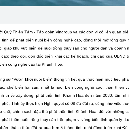
i Quỹ Thiện Tâm - Tập đoàn Vingroup và các đơn vị có liên quan triể
g tỉnh để phát triển nuôi biển công nghệ cao, đồng thời mở rộng quy 
ép, giao khu vực biển để nuôi trồng thủy sản cho người dân và doanh 
cao; theo dõi, đôn đốc triển khai các kế hoạch, chỉ đạo của UBND t
i biển công nghệ cao tại Khánh Hòa.
g sự "Vươn khơi nuôi biển" thông tin kết quả thực hiện mục tiêu phát
ác, chế biến hải sản, nhất là nuôi biển công nghệ cao, thân thiện v
h trị về xây dựng, phát triển tỉnh Khánh Hòa đến năm 2030, tầm nh
hủ, Tỉnh ủy thực hiện Nghị quyết số 09 đã đặt ra; cũng như việc thự
ơ chế, chính sách đặc thù phát triển tỉnh Khánh Hòa, đối với những c
hát triển nuôi trồng thủy sản trên phạm vi vùng biển tỉnh quản lý. Lo
hăn, thách thức đặt ra qua hơn 5 tháng tỉnh phát động triển khai Đề 