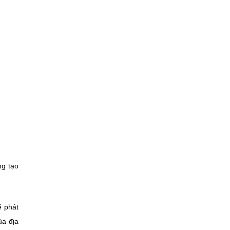
ng tạo
ể phát
ủa địa