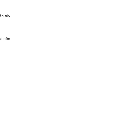
ần túy
ai nền