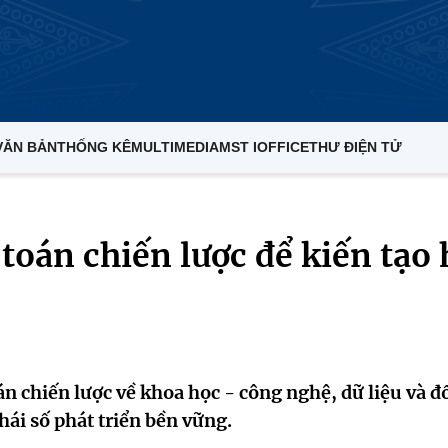
VĂN BẢN
THỐNG KÊ
MULTIMEDIA
MST IOFFICE
THƯ ĐIỆN TỬ
 toán chiến lược để kiến tạo 
oán chiến lược về khoa học - công nghệ, dữ liệu và đ
ái số phát triển bền vững.