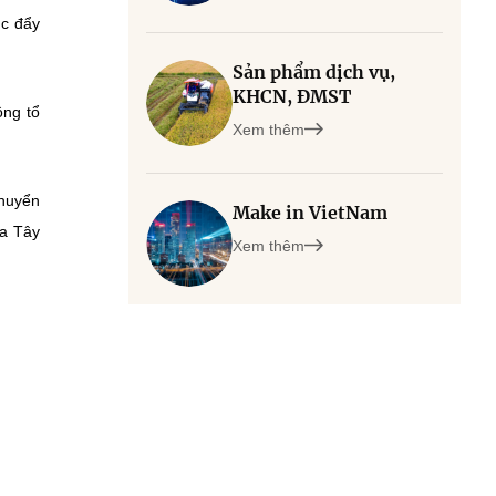
úc đẩy
Sản phẩm dịch vụ,
KHCN, ĐMST
ồng tổ
Xem thêm
chuyển
Make in VietNam
ủa Tây
Xem thêm