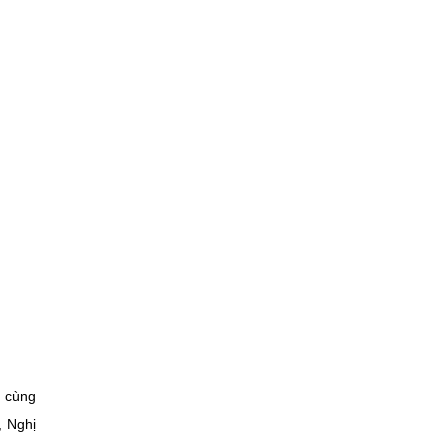
h cùng
, Nghị