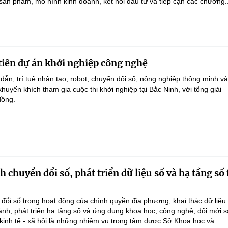
 sản phẩm, mô hình kinh doanh, kết nối đầu tư và tiếp cận các chương..
tiên dự án khởi nghiệp công nghệ
dẫn, trí tuệ nhân tạo, robot, chuyển đổi số, nông nghiệp thông minh v
uyến khích tham gia cuộc thi khởi nghiệp tại Bắc Ninh, với tổng giải
đồng.
chuyển đổi số, phát triển dữ liệu số và hạ tầng số 
ổi số trong hoạt động của chính quyền địa phương, khai thác dữ liệu
hành, phát triển hạ tầng số và ứng dụng khoa học, công nghệ, đổi mới 
 kinh tế - xã hội là những nhiệm vụ trọng tâm được Sở Khoa học và...