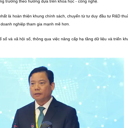
tăng trưởng theo hướng dựa trên khoa học - công nghệ.
hất là hoàn thiện khung chính sách, chuyển từ tư duy đầu tư R&D thu
để doanh nghiệp tham gia mạnh mẽ hơn.
tế số và xã hội số, thông qua việc nâng cấp hạ tầng dữ liệu và triển kh