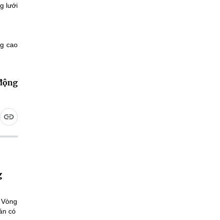
g lưới
ng cao
 động
g
a Vòng
án có