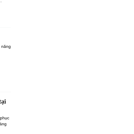
.
à năng
tại
 phục
sáng