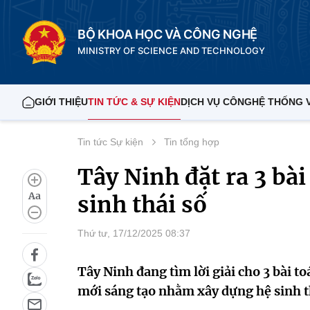
BỘ KHOA HỌC VÀ CÔNG NGHỆ
MINISTRY OF SCIENCE AND TECHNOLOGY
GIỚI THIỆU
TIN TỨC & SỰ KIỆN
DỊCH VỤ CÔNG
HỆ THỐNG 
Tin tức Sự kiện
Tin tổng hợp
Tây Ninh đặt ra 3 bài
Aa
sinh thái số
Thứ tư, 17/12/2025 08:37
Tây Ninh đang tìm lời giải cho 3 bài t
mới sáng tạo nhằm xây dựng hệ sinh th