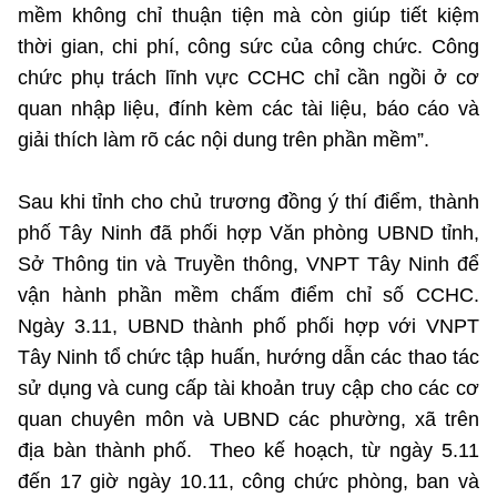
Chọn ngôn ngữ
mềm không chỉ thuận tiện mà còn giúp tiết kiệm
thời gian, chi phí, công sức của công chức. Công
Vietnamese
English
chức phụ trách lĩnh vực CCHC chỉ cần ngồi ở cơ
quan nhập liệu, đính kèm các tài liệu, báo cáo và
giải thích làm rõ các nội dung trên phần mềm”.
BỘ KHOA HỌC VÀ CÔNG NGHỆ
MINISTRY OF SCIENCE AND TECHNOLOGY
Sau khi tỉnh cho chủ trương đồng ý thí điểm, thành
phố Tây Ninh đã phối hợp Văn phòng UBND tỉnh,
Điều khoản sử dụng
Theo dõi MST:
Góp ý
Sở Thông tin và Truyền thông, VNPT Tây Ninh để
vận hành phần mềm chấm điểm chỉ số CCHC.
Cơ quan chủ quản: Bộ Khoa học và Công nghệ (MST)
Ngày 3.11, UBND thành phố phối hợp với VNPT
Chịu trách nhiệm nội dung: Nguyễn Thị Hải Hằng
Giám đốc Trung tâm Truyền thông Khoa học và Công nghệ.
Tây Ninh tổ chức tập huấn, hướng dẫn các thao tác
Liên hệ
sử dụng và cung cấp tài khoản truy cập cho các cơ
Địa chỉ: Ban Biên tập Cổng TTĐT - 18 Nguyễn Du, TP. Hà Nội
quan chuyên môn và UBND các phường, xã trên
Điện thoại: 024 3936 9506
địa bàn thành phố. Theo kế hoạch, từ ngày 5.11
Email:
stc@mst.gov.vn
©2026 Bản quyền thuộc Bộ Khoa Học và Công Nghệ
đến 17 giờ ngày 10.11, công chức phòng, ban và