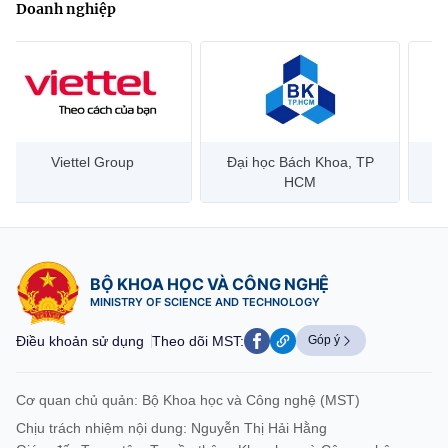
Doanh nghiệp
Đại học Bách Khoa, TP
Bưu điện Việt Nam –
Công
HCM
Vietnam Post
BỘ KHOA HỌC VÀ CÔNG NGHỆ
MINISTRY OF SCIENCE AND TECHNOLOGY
Điều khoản sử dụng
Theo dõi MST:
Góp ý
Cơ quan chủ quản: Bộ Khoa học và Công nghệ (MST)
Chịu trách nhiệm nội dung: Nguyễn Thị Hải Hằng