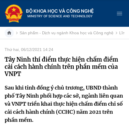
BỘ KHOA HỌC VÀ CÔNG NGHỆ
MINISTRY OF SCIENCE AND TECHNOLOGY
Sản phẩm - Dịch vụ ngành Khoa học và Công nghệ
Lĩnh
Thứ hai, 06/12/2021 14:24
Danh mục
Tây Ninh thí điểm thực hiện chấm điểm
cải cách hành chính trên phần mềm của
Trang chủ
VNPT
Giới thiệu
Sau khi tỉnh đồng ý chủ trương, UBND thành
phố Tây Ninh phối hợp các sở, ngành liên quan
Chức năng nhiệm vụ
Tin tức sự kiện
và VNPT triển khai thực hiện chấm điểm chỉ số
Dịch vụ công
Cơ cấu tổ chức
Khoa học và Công nghệ
cải cách hành chính (CCHC) năm 2021 trên
phần mềm.
Hệ thống văn bản
Lịch sử phát triển
Đổi mới sáng tạo