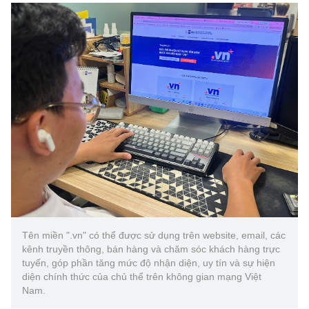
(Ghi rõ nguồn "https://mst.gov.vn" khi phát hành lại thông tin từ
website này)
Tên miền ".vn" có thể được sử dụng trên website, email, các
kênh truyền thông, bán hàng và chăm sóc khách hàng trực
tuyến, góp phần tăng mức độ nhận diện, uy tín và sự hiện
diện chính thức của chủ thể trên không gian mạng Việt
Nam.