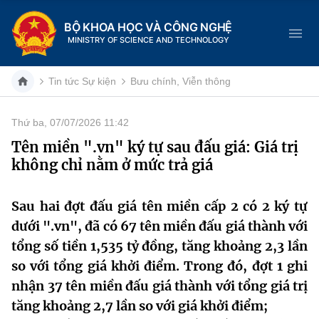
BỘ KHOA HỌC VÀ CÔNG NGHỆ
MINISTRY OF SCIENCE AND TECHNOLOGY
Tin tức Sự kiện
Bưu chính, Viễn thông
Thứ ba, 07/07/2026 11:42
Danh mục
Tên miền ".vn" ký tự sau đấu giá: Giá trị
không chỉ nằm ở mức trả giá
Trang chủ
Giới thiệu
Sau hai đợt đấu giá tên miền cấp 2 có 2 ký tự
dưới ".vn", đã có 67 tên miền đấu giá thành với
Chức năng nhiệm vụ
Tin tức sự kiện
tổng số tiền 1,535 tỷ đồng, tăng khoảng 2,3 lần
so với tổng giá khởi điểm. Trong đó, đợt 1 ghi
Dịch vụ công
Cơ cấu tổ chức
Khoa học và Công nghệ
nhận 37 tên miền đấu giá thành với tổng giá trị
Hệ thống văn bản
tăng khoảng 2,7 lần so với giá khởi điểm;
Lịch sử phát triển
Đổi mới sáng tạo