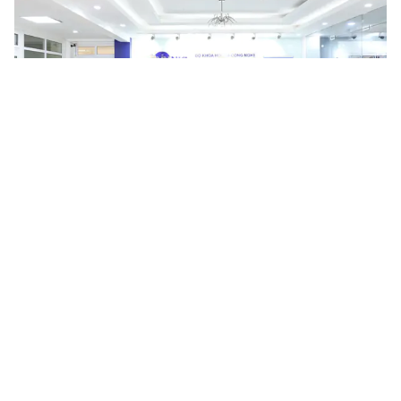
APIE Camp 2026 khép lại tại Hà Nội, mở rộng kết nối
nguồn nhân lực Internet khu vực
Sau 05 ngày học tập, thực hành và kết nối, APIE Camp 2026
chính thức khép lại ngày 07/8/2026 tại Hà Nội. Lần đầu tiên đăng
cai chương trình, Trung tâm Internet Việt Nam (VNNIC) cùng...