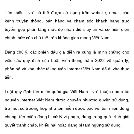
Chọn ngôn ngữ
Tên miền ".vn" có thể được sử dụng trên website, email, các
Vietnamese
English
kênh truyền thông, bán hàng và chăm sóc khách hàng trực
tuyến, góp phần tăng mức độ nhận diện, uy tín và sự hiện diện
chính thức của chủ thể trên không gian mạng Việt Nam.
BỘ KHOA HỌC VÀ CÔNG NGHỆ
MINISTRY OF SCIENCE AND TECHNOLOGY
Đáng chú ý, các phiên đấu giá diễn ra cũng là minh chứng cho
việc các quy định của Luật Viễn thông năm 2023 về quản lý,
Điều khoản sử dụng
Theo dõi MST:
Góp ý
phân bổ và khai thác tài nguyên Internet Việt Nam đã đi vào thực
tiễn.
Cơ quan chủ quản: Bộ Khoa học và Công nghệ (MST)
Chịu trách nhiệm nội dung: Nguyễn Thị Hải Hằng
Luật quy định tên miền quốc gia Việt Nam ".vn" thuộc nhóm tài
Giám đốc Trung tâm Truyền thông Khoa học và Công nghệ.
nguyên Internet Việt Nam được chuyển nhượng quyền sử dụng,
Liên hệ
trừ một số trường hợp như tên miền được bảo vệ, tên miền dùng
Địa chỉ: Ban Biên tập Cổng TTĐT - 18 Nguyễn Du, TP. Hà Nội
Điện thoại: 024 3936 9506
chung, tên miền đang bị xử lý vi phạm, đang trong quá trình giải
Email:
stc@mst.gov.vn
quyết tranh chấp, khiếu nại hoặc đang bị tạm ngừng sử dụng.
©2026 Bản quyền thuộc Bộ Khoa Học và Công Nghệ