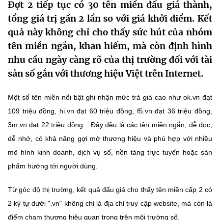
Đợt 2 tiếp tục có 30 tên miền đấu giá thành,
MST IOFFICE
Văn bản QPPL
Sở Khoa học và Công nghệ
Chuyển đổi số
tổng giá trị gần 2 lần so với giá khởi điểm. Kết
quả này không chỉ cho thấy sức hút của nhóm
THỐNG KÊ
Văn bản chỉ đạo điều hành
Bưu chính, Viễn thông
tên miền ngắn, khan hiếm, mà còn định hình
Multimedia
Khoa học và Công nghệ
nhu cầu ngày càng rõ của thị trường đối với tài
Lấy ý kiến người dân về dự thảo VBQPPL
Sở hữu trí tuệ
sản số gắn với thương hiệu Việt trên Internet.
THƯ ĐIỆN TỬ
Đổi mới sáng tạo
Tiêu chuẩn, đo lường, chất lượng
Một số tên miền nổi bật ghi nhận mức trả giá cao như ok.vn đạt
Khác
Chuyển đổi số
Năng lượng nguyên tử
109 triệu đồng, hi.vn đạt 60 triệu đồng, f5.vn đạt 36 triệu đồng,
Videos
3m.vn đạt 22 triệu đồng... Đây đều là các tên miền ngắn, dễ đọc,
Bưu chính, Viễn thông
Tin tổng hợp
dễ nhớ, có khả năng gợi mở thương hiệu và phù hợp với nhiều
Infographic
mô hình kinh doanh, dịch vụ số, nền tảng trực tuyến hoặc sản
Sở hữu trí tuệ
Tin địa phương
Ảnh
phẩm hướng tới người dùng.
Tiêu chuẩn, đo lường, chất lượng
Voice
Từ góc độ thị trường, kết quả đấu giá cho thấy tên miền cấp 2 có
Năng lượng nguyên tử
Nhiệm vụ trọng tâm
2 ký tự dưới ".vn" không chỉ là địa chỉ truy cập website, mà còn là
điểm chạm thương hiệu quan trọng trên môi trường số.