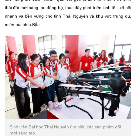
(Ghi rõ nguồn "https://mst.gov.vn" khi phát hành lại thông tin từ
thái đổi mới sáng tạo đồng bộ, thúc đẩy phát triển kinh tế - xã hội
website này)
nhanh và bền vững cho tỉnh Thái Nguyên và khu vực trung du,
miền núi phía Bắc.
Sinh viên Đại học Thái Nguyên tìm hiểu các sản phẩm đổi
mới sáng tạo.