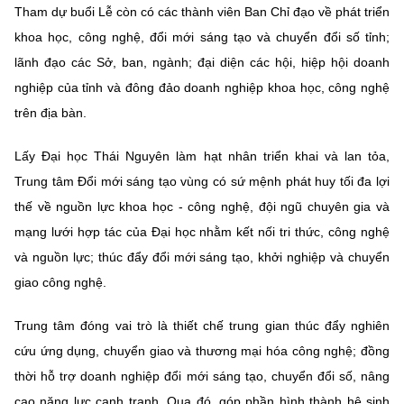
Chọn ngôn ngữ
Tham dự buổi Lễ còn có các thành viên Ban Chỉ đạo về phát triển
khoa học, công nghệ, đổi mới sáng tạo và chuyển đổi số tỉnh;
Vietnamese
English
lãnh đạo các Sở, ban, ngành; đại diện các hội, hiệp hội doanh
nghiệp của tỉnh và đông đảo doanh nghiệp khoa học, công nghệ
trên địa bàn.
BỘ KHOA HỌC VÀ CÔNG NGHỆ
Lấy Đại học Thái Nguyên làm hạt nhân triển khai và lan tỏa,
MINISTRY OF SCIENCE AND TECHNOLOGY
Trung tâm Đổi mới sáng tạo vùng có sứ mệnh phát huy tối đa lợi
Điều khoản sử dụng
Theo dõi MST:
Góp ý
thế về nguồn lực khoa học - công nghệ, đội ngũ chuyên gia và
mạng lưới hợp tác của Đại học nhằm kết nối tri thức, công nghệ
Cơ quan chủ quản: Bộ Khoa học và Công nghệ (MST)
và nguồn lực; thúc đẩy đổi mới sáng tạo, khởi nghiệp và chuyển
Chịu trách nhiệm nội dung: Nguyễn Thị Hải Hằng
giao công nghệ.
Giám đốc Trung tâm Truyền thông Khoa học và Công nghệ.
Liên hệ
Trung tâm đóng vai trò là thiết chế trung gian thúc đẩy nghiên
Địa chỉ: Ban Biên tập Cổng TTĐT - 18 Nguyễn Du, TP. Hà Nội
Điện thoại: 024 3936 9506
cứu ứng dụng, chuyển giao và thương mại hóa công nghệ; đồng
Email:
stc@mst.gov.vn
thời hỗ trợ doanh nghiệp đổi mới sáng tạo, chuyển đổi số, nâng
©2026 Bản quyền thuộc Bộ Khoa Học và Công Nghệ
cao năng lực cạnh tranh. Qua đó, góp phần hình thành hệ sinh