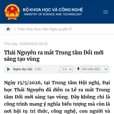
BỘ KHOA HỌC VÀ CÔNG NGHỆ
MINISTRY OF SCIENCE AND TECHNOLOGY
Triển khai thực hiện Nghị quyết 57
Thứ bảy, 16/05/2026 09:02
Danh mục
Thái Nguyên ra mắt Trung tâm Đổi mới
sáng tạo vùng
Trang chủ
Nghe đọc bài
1:55
Giới thiệu
Ngày 15/5/2026, tại Trung tâm Hội nghị, Đại
Chức năng nhiệm vụ
Tin tức sự kiện
học Thái Nguyên đã diễn ra Lễ ra mắt Trung
Dịch vụ công
tâm Đổi mới sáng tạo vùng. Đây không chỉ là
Cơ cấu tổ chức
Khoa học và Công nghệ
công trình mang ý nghĩa biểu tượng mà còn là
Hệ thống văn bản
Lịch sử phát triển
Đổi mới sáng tạo
nơi hội tụ tri thức, công nghệ, con người và