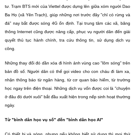
(Ghi rõ nguồn "https://mst.gov.vn" khi phát hành lại thông tin từ
tư. Trạm BTS mới của Viettel được dựng lên giữa xóm người Dao
website này)
Ba Họ (xã Yên Trạch), giúp những nơi trước đây "chỉ có rừng và
đá" nay bắt được sóng 4G ổn định. Tại trung tâm các xã, băng
thông Internet cũng được nâng cấp, phục vụ người dân đến giải
quyết thủ tục hành chính, tra cứu thông tin, sử dụng dịch vụ
công.
Những thay đổi đó dần xóa đi hình ảnh vùng cao "lõm sóng" trên
bản đồ số. Người dân có thể gọi video cho con cháu đi làm xa,
nhận thông báo từ ngân hàng, từ cơ quan bảo hiểm, từ trường
học ngay trên điện thoại. Những dịch vụ vốn được coi là "chuyện
ở đâu đó dưới xuôi" bắt đầu xuất hiện trong nếp sinh hoạt thường
ngày.
Từ "bình dân học vụ số" đến "bình dân học AI"
Có thiết bị và sóng, nhưng nếu không biết sử dụng thì mọi thứ