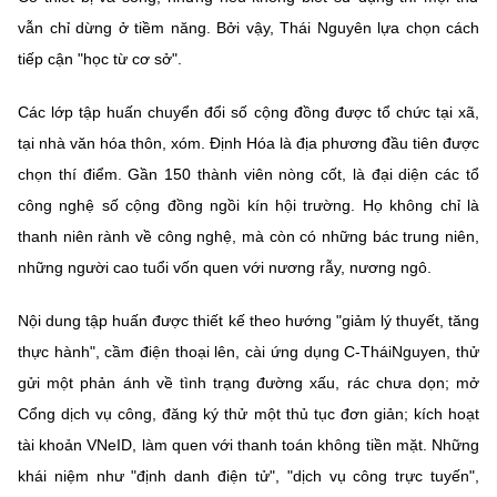
vẫn chỉ dừng ở tiềm năng. Bởi vậy, Thái Nguyên lựa chọn cách
tiếp cận "học từ cơ sở".
Các lớp tập huấn chuyển đổi số cộng đồng được tổ chức tại xã,
tại nhà văn hóa thôn, xóm. Định Hóa là địa phương đầu tiên được
chọn thí điểm. Gần 150 thành viên nòng cốt, là đại diện các tổ
công nghệ số cộng đồng ngồi kín hội trường. Họ không chỉ là
thanh niên rành về công nghệ, mà còn có những bác trung niên,
những người cao tuổi vốn quen với nương rẫy, nương ngô.
Nội dung tập huấn được thiết kế theo hướng "giảm lý thuyết, tăng
thực hành", cầm điện thoại lên, cài ứng dụng C-TháiNguyen, thử
gửi một phản ánh về tình trạng đường xấu, rác chưa dọn; mở
Cổng dịch vụ công, đăng ký thử một thủ tục đơn giản; kích hoạt
tài khoản VNeID, làm quen với thanh toán không tiền mặt. Những
khái niệm như "định danh điện tử", "dịch vụ công trực tuyến",