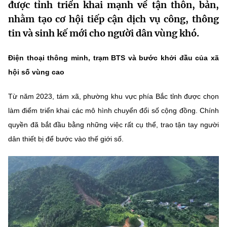
được tỉnh triển khai mạnh về tận thôn, bản,
MST IOFFICE
Văn bản QPPL
Sở Khoa học và Công nghệ
Chuyển đổi số
nhằm tạo cơ hội tiếp cận dịch vụ công, thông
tin và sinh kế mới cho người dân vùng khó.
THỐNG KÊ
Văn bản chỉ đạo điều hành
Bưu chính, Viễn thông
Multimedia
Điện thoại thông minh, trạm BTS và bước khởi đầu của xã
Khoa học và Công nghệ
Lấy ý kiến người dân về dự thảo VBQPPL
Sở hữu trí tuệ
hội số vùng cao
THƯ ĐIỆN TỬ
Đổi mới sáng tạo
Tiêu chuẩn, đo lường, chất lượng
Từ năm 2023, tám xã, phường khu vực phía Bắc tỉnh được chọn
Khác
Chuyển đổi số
làm điểm triển khai các mô hình chuyển đổi số cộng đồng. Chính
Năng lượng nguyên tử
Videos
quyền đã bắt đầu bằng những việc rất cụ thể, trao tận tay người
Bưu chính, Viễn thông
dân thiết bị để bước vào thế giới số.
Tin tổng hợp
Infographic
Sở hữu trí tuệ
Tin địa phương
Ảnh
Tiêu chuẩn, đo lường, chất lượng
Voice
Năng lượng nguyên tử
Nhiệm vụ trọng tâm