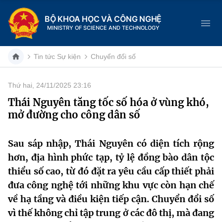
BỘ KHOA HỌC VÀ CÔNG NGHỆ
MINISTRY OF SCIENCE AND TECHNOLOGY
Tin tức Sự kiện
Chuyển đổi số
Thứ hai, 24/11/2025 23:16
Danh mục
Thái Nguyên tăng tốc số hóa ở vùng khó,
mở đường cho công dân số
Trang chủ
Giới thiệu
Sau sáp nhập, Thái Nguyên có diện tích rộng
hơn, địa hình phức tạp, tỷ lệ đồng bào dân tộc
Chức năng nhiệm vụ
Tin tức sự kiện
thiểu số cao, từ đó đặt ra yêu cầu cấp thiết phải
đưa công nghệ tới những khu vực còn hạn chế
Dịch vụ công
Cơ cấu tổ chức
Khoa học và Công nghệ
về hạ tầng và điều kiện tiếp cận. Chuyển đổi số
Hệ thống văn bản
vì thế không chỉ tập trung ở các đô thị, mà đang
Lịch sử phát triển
Đổi mới sáng tạo