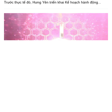
Trước thực tế đó, Hưng Yên triển khai Kế hoạch hành động...
Phú Thọ phát động Chiến dịch 90 ngày xây dựng, hoàn
thiện Kho dữ liệu tỉnh Phú Thọ
Chiến dịch 90 ngày xây dựng, hoàn thiện Kho dữ liệu tỉnh Phú
Thọ nhằm chuẩn hóa, làm sạch, làm giàu, kết nối và đồng bộ dữ
liệu, hình thành kho dữ liệu dùng chung phục vụ công tác...