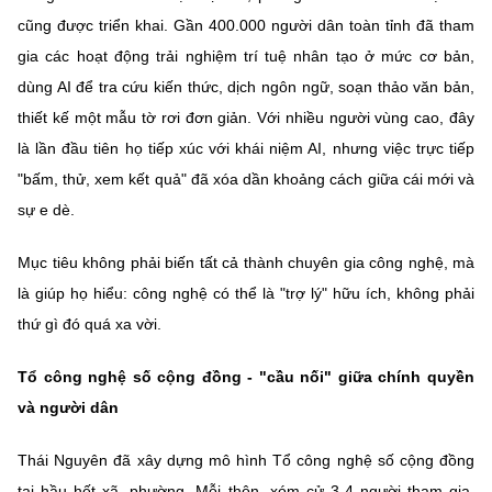
cũng được triển khai. Gần 400.000 người dân toàn tỉnh đã tham
gia các hoạt động trải nghiệm trí tuệ nhân tạo ở mức cơ bản,
dùng AI để tra cứu kiến thức, dịch ngôn ngữ, soạn thảo văn bản,
thiết kế một mẫu tờ rơi đơn giản. Với nhiều người vùng cao, đây
là lần đầu tiên họ tiếp xúc với khái niệm AI, nhưng việc trực tiếp
"bấm, thử, xem kết quả" đã xóa dần khoảng cách giữa cái mới và
sự e dè.
Mục tiêu không phải biến tất cả thành chuyên gia công nghệ, mà
là giúp họ hiểu: công nghệ có thể là "trợ lý" hữu ích, không phải
thứ gì đó quá xa vời.
Tổ công nghệ số cộng đồng - "cầu nối" giữa chính quyền
và người dân
Thái Nguyên đã xây dựng mô hình Tổ công nghệ số cộng đồng
tại hầu hết xã, phường. Mỗi thôn, xóm cử 3-4 người tham gia,