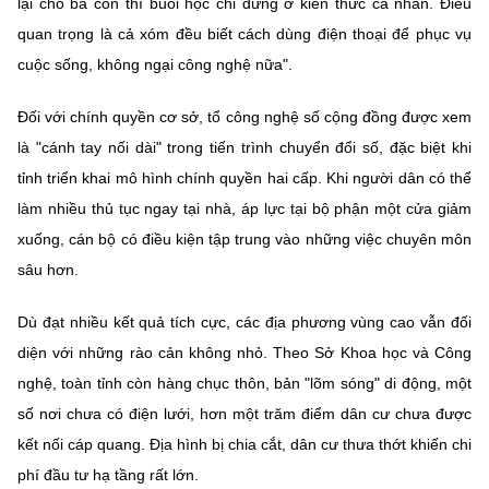
lại cho bà con thì buổi học chỉ dừng ở kiến thức cá nhân. Điều
quan trọng là cả xóm đều biết cách dùng điện thoại để phục vụ
cuộc sống, không ngại công nghệ nữa".
Đối với chính quyền cơ sở, tổ công nghệ số cộng đồng được xem
là "cánh tay nối dài" trong tiến trình chuyển đổi số, đặc biệt khi
tỉnh triển khai mô hình chính quyền hai cấp. Khi người dân có thể
làm nhiều thủ tục ngay tại nhà, áp lực tại bộ phận một cửa giảm
xuống, cán bộ có điều kiện tập trung vào những việc chuyên môn
sâu hơn.
Dù đạt nhiều kết quả tích cực, các địa phương vùng cao vẫn đối
diện với những rào cản không nhỏ. Theo Sở Khoa học và Công
nghệ, toàn tỉnh còn hàng chục thôn, bản "lõm sóng" di động, một
số nơi chưa có điện lưới, hơn một trăm điểm dân cư chưa được
kết nối cáp quang. Địa hình bị chia cắt, dân cư thưa thớt khiến chi
phí đầu tư hạ tầng rất lớn.