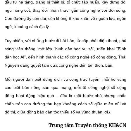
đầu tư hạ tầng, trang bị thiết bị, tổ chức tập huấn, xây dựng đội
ngũ nòng cốt, thay đổi nhận thức, gắn công nghệ với đời sống.
Con đường ấy còn dài, còn không ít khó khăn về nguồn lực, ngôn
ngữ, khoảng cách địa lý.
Tuy nhiên, với những bước đi bài bản, từ cấp phát điện thoại, phủ
sóng viễn thông, mở lớp "bình dân học vụ số", triển khai "Bình
dân học AI", đến hình thành các tổ công nghệ số cộng đồng, Thái
Nguyên đang quyết tâm đưa công nghệ đến tận thôn, bản.
Mỗi người dân biết dùng dịch vụ công trực tuyến, mỗi hộ vùng
cao biết bán nông sản qua mạng, mỗi tổ công nghệ số cộng
đồng hoạt động hiệu quả… đều là một bước nhỏ nhưng chắc
chắn trên con đường thu hẹp khoảng cách số giữa miền núi và
đô thị, giữa đồng bào dân tộc thiểu số và vùng thuận lợi./.
Trung tâm Truyền thông KH&CN