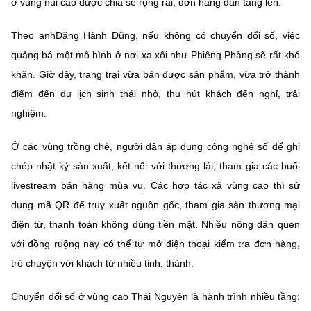
ở vùng núi cao được chia sẻ rộng rãi, đơn hàng dần tăng lên.
Theo anhĐặng Hành Dũng, nếu không có chuyển đổi số, việc
quảng bá một mô hình ở nơi xa xôi như Phiêng Phàng sẽ rất khó
khăn. Giờ đây, trang trại vừa bán được sản phẩm, vừa trở thành
điểm đến du lịch sinh thái nhỏ, thu hút khách đến nghỉ, trải
nghiệm.
Ở các vùng trồng chè, người dân áp dụng công nghệ số để ghi
chép nhật ký sản xuất, kết nối với thương lái, tham gia các buổi
livestream bán hàng mùa vụ. Các hợp tác xã vùng cao thì sử
dụng mã QR để truy xuất nguồn gốc, tham gia sàn thương mại
điện tử, thanh toán không dùng tiền mặt. Nhiều nông dân quen
với đồng ruộng nay có thể tự mở điện thoại kiểm tra đơn hàng,
trò chuyện với khách từ nhiều tỉnh, thành.
Chuyển đổi số ở vùng cao Thái Nguyên là hành trình nhiều tầng: