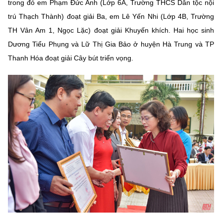
(Ghi rõ nguồn "https://mst.gov.vn" khi phát hành lại thông tin từ
trong đó em Phạm Đức Anh (Lớp 6A, Trường THCS Dân tộc nội
website này)
trú Thạch Thành) đoạt giải Ba, em Lê Yến Nhi (Lớp 4B, Trường
TH Vân Am 1, Ngọc Lặc) đoạt giải Khuyến khích. Hai học sinh
Dương Tiểu Phụng và Lữ Thị Gia Bảo ở huyện Hà Trung và TP
Thanh Hóa đoạt giải Cây bút triển vọng.