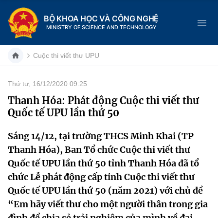
BỘ KHOA HỌC VÀ CÔNG NGHỆ
MINISTRY OF SCIENCE AND TECHNOLOGY
Cuộc thi viết thư UPU
Thứ tư, 16/12/2020 09:25
Danh mục
Thanh Hóa: Phát động Cuộc thi viết thư
Quốc tế UPU lần thứ 50
Trang chủ
Sáng 14/12, tại trường THCS Minh Khai (TP
Giới thiệu
Thanh Hóa), Ban Tổ chức Cuộc thi viết thư
Chức năng nhiệm vụ
Tin tức sự kiện
Quốc tế UPU lần thứ 50 tỉnh Thanh Hóa đã tổ
chức Lễ phát động cấp tỉnh Cuộc thi viết thư
Dịch vụ công
Cơ cấu tổ chức
Khoa học và Công nghệ
Quốc tế UPU lần thứ 50 (năm 2021) với chủ đề
“Em hãy viết thư cho một người thân trong gia
Hệ thống văn bản
Lịch sử phát triển
Đổi mới sáng tạo
đình để chia sẻ trải nghiệm của mình về đại