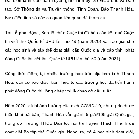
Đại diện lãnh đạo Ban Tuyên giáo Tỉnh ủy, Sở Giáo dục và Đào
Chọn ngôn ngữ
tạo, Sở Thông tin và Truyền thông, Tỉnh Đoàn, Báo Thanh Hóa,
Vietnamese
English
Bưu điện tỉnh và các cơ quan liên quan đã tham dự.
Tại Lễ phát động, Ban tổ chức Cuộc thi đã báo cáo kết quả Cuộc
thi viết thư Quốc tế UPU lần thứ 49 (năm 2020) và trao giải cho
BỘ KHOA HỌC VÀ CÔNG NGHỆ
các học sinh và tập thể đoạt giải cấp Quốc gia và cấp tỉnh; phát
MINISTRY OF SCIENCE AND TECHNOLOGY
động Cuộc thi viết thư Quốc tế UPU lần thứ 50 (năm 2021).
Điều khoản sử dụng
Theo dõi MST:
Góp ý
Cùng thời điểm, tại nhiều trường học trên địa bàn tỉnh Thanh
Hóa, căn cứ vào điều kiện thực tế các trường học đã tiến hành
Cơ quan chủ quản: Bộ Khoa học và Công nghệ (MST)
phát động Cuộc thi, lồng ghép với lễ chào cờ đầu tuần.
Chịu trách nhiệm nội dung: Nguyễn Thị Hải Hằng
Giám đốc Trung tâm Truyền thông Khoa học và Công nghệ.
Năm 2020, dù bị ảnh hưởng của dịch COVID-19, nhưng do được
Liên hệ
Địa chỉ: Ban Biên tập Cổng TTĐT - 18 Nguyễn Du, TP. Hà Nội
triển khai bài bản, Thanh Hóa vẫn giành 5 giải/105 giải Quốc gia,
Điện thoại: 024 3936 9506
trong đó Trường THCS Dân tộc nội trú huyện Thạch Thành đã
Email:
stc@mst.gov.vn
đoạt giải Ba tập thể Quốc gia. Ngoài ra, có 4 học sinh đoạt giải,
©2026 Bản quyền thuộc Bộ Khoa Học và Công Nghệ