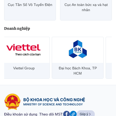
Cục Tần Số Vô Tuyến Điện
Cục An toàn bức xạ và hạt
nhân
Doanh nghiệp
Đại học Bách Khoa, TP
Bưu điện Việt Nam –
Công
HCM
Vietnam Post
BỘ KHOA HỌC VÀ CÔNG NGHỆ
MINISTRY OF SCIENCE AND TECHNOLOGY
Điều khoản sử dụng
Theo dõi MST:
Góp ý