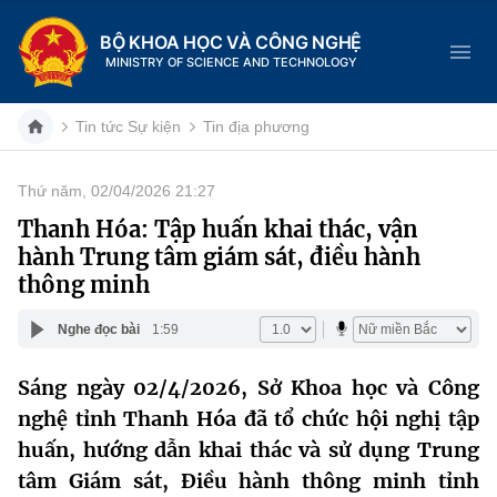
BỘ KHOA HỌC VÀ CÔNG NGHỆ
MINISTRY OF SCIENCE AND TECHNOLOGY
Tin tức Sự kiện
Tin địa phương
Thứ năm, 02/04/2026 21:27
Danh mục
Thanh Hóa: Tập huấn khai thác, vận
hành Trung tâm giám sát, điều hành
Trang chủ
thông minh
Giới thiệu
Nghe đọc bài
1:59
Chức năng nhiệm vụ
Tin tức sự kiện
Sáng ngày 02/4/2026, Sở Khoa học và Công
nghệ tỉnh Thanh Hóa đã tổ chức hội nghị tập
Dịch vụ công
Cơ cấu tổ chức
Khoa học và Công nghệ
huấn, hướng dẫn khai thác và sử dụng Trung
Hệ thống văn bản
Lịch sử phát triển
Đổi mới sáng tạo
tâm Giám sát, Điều hành thông minh tỉnh