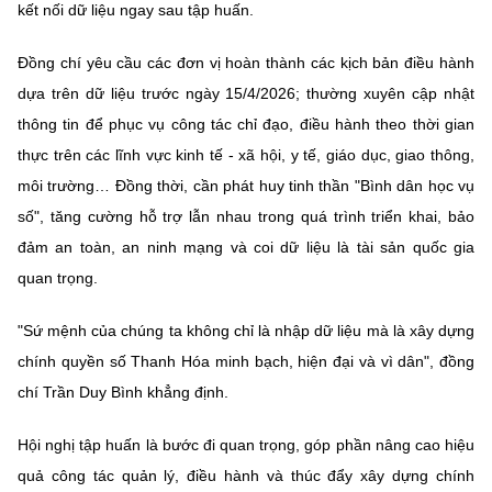
(Ghi rõ nguồn "https://mst.gov.vn" khi phát hành lại thông tin từ
kết nối dữ liệu ngay sau tập huấn.
website này)
Đồng chí yêu cầu các đơn vị hoàn thành các kịch bản điều hành
dựa trên dữ liệu trước ngày 15/4/2026; thường xuyên cập nhật
thông tin để phục vụ công tác chỉ đạo, điều hành theo thời gian
thực trên các lĩnh vực kinh tế - xã hội, y tế, giáo dục, giao thông,
môi trường… Đồng thời, cần phát huy tinh thần "Bình dân học vụ
số", tăng cường hỗ trợ lẫn nhau trong quá trình triển khai, bảo
đảm an toàn, an ninh mạng và coi dữ liệu là tài sản quốc gia
quan trọng.
"Sứ mệnh của chúng ta không chỉ là nhập dữ liệu mà là xây dựng
chính quyền số Thanh Hóa minh bạch, hiện đại và vì dân", đồng
chí Trần Duy Bình khẳng định.
Hội nghị tập huấn là bước đi quan trọng, góp phần nâng cao hiệu
quả công tác quản lý, điều hành và thúc đẩy xây dựng chính