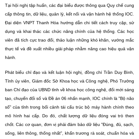
Chọn ngôn ngữ
Tại hội nghị tập huấn, các đại biểu được thông qua Quy chế cung
cấp thông tin, dữ liệu, quản lý, kết nối và vận hành hệ thống IOC.
Vietnamese
English
Đại diện VNPT Thanh Hóa hướng dẫn chi tiết cách truy cập, sử
dụng và khai thác các chức năng chính của hệ thống. Các học
viên đã tích cực trao đổi, thảo luận những khó khăn, vướng mắc
BỘ KHOA HỌC VÀ CÔNG NGHỆ
thực tế và đề xuất nhiều giải pháp nhằm nâng cao hiệu quả vận
MINISTRY OF SCIENCE AND TECHNOLOGY
hành.
Điều khoản sử dụng
Theo dõi MST:
Góp ý
Phát biểu chỉ đạo và kết luận hội nghị, đồng chí Trần Duy Bình,
Tỉnh ủy viên, Giám đốc Sở Khoa học và Công nghệ, Phó Trưởng
Cơ quan chủ quản: Bộ Khoa học và Công nghệ (MST)
ban Chỉ đạo của UBND tỉnh về khoa học công nghệ, đổi mới sáng
Chịu trách nhiệm nội dung: Nguyễn Thị Hải Hằng
tạo, chuyển đổi số và Đề án 06 nhấn mạnh, IOC chính là "Bộ não
Giám đốc Trung tâm Truyền thông Khoa học và Công nghệ.
Liên hệ
số" của tỉnh trong bối cảnh tái cấu trúc bộ máy hành chính theo
Địa chỉ: Ban Biên tập Cổng TTĐT - 18 Nguyễn Du, TP. Hà Nội
mô hình hai cấp. Do đó, chất lượng dữ liệu đóng vai trò then
Điện thoại: 024 3936 9506
chốt. Các cơ quan, đơn vị phải đảm bảo dữ liệu "Đúng, đủ, sạch,
Email:
stc@mst.gov.vn
sống, liên thông, thống nhất", khẩn trương rà soát, chuẩn hóa và
©2026 Bản quyền thuộc Bộ Khoa Học và Công Nghệ