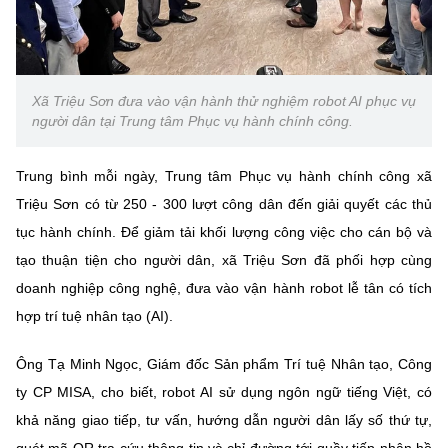
Chọn ngôn ngữ
Vietnamese
English
Xã Triệu Sơn đưa vào vận hành thử nghiệm robot AI phục vụ
người dân tại Trung tâm Phục vụ hành chính công.
BỘ KHOA HỌC VÀ CÔNG NGHỆ
MINISTRY OF SCIENCE AND TECHNOLOGY
Trung bình mỗi ngày, Trung tâm Phục vụ hành chính công xã
Triệu Sơn có từ 250 - 300 lượt công dân đến giải quyết các thủ
Điều khoản sử dụng
Theo dõi MST:
Góp ý
tục hành chính. Để giảm tải khối lượng công việc cho cán bộ và
tạo thuận tiện cho người dân, xã Triệu Sơn đã phối hợp cùng
Cơ quan chủ quản: Bộ Khoa học và Công nghệ (MST)
doanh nghiệp công nghệ, đưa vào vận hành robot lễ tân có tích
Chịu trách nhiệm nội dung: Nguyễn Thị Hải Hằng
hợp trí tuệ nhân tạo (AI).
Giám đốc Trung tâm Truyền thông Khoa học và Công nghệ.
Liên hệ
Địa chỉ: Ban Biên tập Cổng TTĐT - 18 Nguyễn Du, TP. Hà Nội
Ông Tạ Minh Ngọc, Giám đốc Sản phẩm Trí tuệ Nhân tạo, Công
Điện thoại: 024 3936 9506
ty CP MISA, cho biết, robot AI sử dụng ngôn ngữ tiếng Việt, có
Email:
stc@mst.gov.vn
khả năng giao tiếp, tư vấn, hướng dẫn người dân lấy số thứ tự,
©2026 Bản quyền thuộc Bộ Khoa Học và Công Nghệ