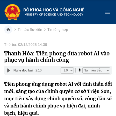
BỘ KHOA HỌC VÀ CÔNG NGHỆ
MINISTRY OF SCIENCE AND TECHNOLOGY
Tin tức Sự kiện
Tin tổng hợp
Thứ ba, 02/12/2025 14:39
Danh mục
Thanh Hóa: Tiên phong đưa robot AI vào
phục vụ hành chính công
Trang chủ
Nghe đọc bài
2:10
Giới thiệu
Tiên phong ứng dụng robot AI với tinh thần đổi
Chức năng nhiệm vụ
Tin tức sự kiện
mới, sáng tạo của chính quyền cơ sở Triệu Sơn,
Dịch vụ công
mục tiêu xây dựng chính quyền số, công dân số
Cơ cấu tổ chức
Khoa học và Công nghệ
và nền hành chính phục vụ hiện đại, minh
Hệ thống văn bản
Lịch sử phát triển
Đổi mới sáng tạo
bạch, hiệu quả.