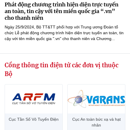
Phát động chương trình hiện diện trực tuyến
MST IOFFICE
Văn bản QPPL
Sở Khoa học và Công nghệ
Chuyển đổi số
an toàn, tin cậy với tên miền quốc gia “.vn”
cho thanh niên
THỐNG KÊ
Văn bản chỉ đạo điều hành
Bưu chính, Viễn thông
Ngày 25/9/2024, Bộ TT&TT phối hợp với Trung ương Đoàn tổ
Multimedia
chức Lễ phát động chương trình hiện diện trực tuyến an toàn, tin
Khoa học và Công nghệ
Lấy ý kiến người dân về dự thảo VBQPPL
Sở hữu trí tuệ
cậy với tên miền quốc gia ".vn" cho thanh niên và Chương...
THƯ ĐIỆN TỬ
Đổi mới sáng tạo
Tiêu chuẩn, đo lường, chất lượng
Khác
Chuyển đổi số
Cổng thông tin điện tử các đơn vị thuộc
Năng lượng nguyên tử
Videos
Bộ
Bưu chính, Viễn thông
Tin tổng hợp
Infographic
Sở hữu trí tuệ
Tin địa phương
Ảnh
Tiêu chuẩn, đo lường, chất lượng
Voice
Năng lượng nguyên tử
Cục Tần Số Vô Tuyến Điện
Cục An toàn bức xạ và hạt
Nhiệm vụ trọng tâm
nhân