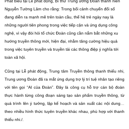
Phát biểu tại Lễ phát động, Bí thư Trung ương Đoàn thanh niên
Nguyễn Tường Lâm cho rằng: Trong bối cảnh chuyển đổi số
đang diễn ra mạnh mẽ trên toàn cầu, thế hệ trẻ ngày nay là
những người tiên phong trong việc tiếp cận và ứng dụng công
nghệ, vì vậy đòi hỏi tổ chức Đoàn cũng cần nắm bắt những xu
hướng truyền thông mới, hiện đại, nhằm tăng cường hiệu quả
trong việc tuyên truyền và truyền tải các thông điệp ý nghĩa tới
toàn xã hội.
Cũng tại Lễ phát động, Trung tâm Truyền thông thanh thiếu nhi,
Trung ương Đoàn đã ra mắt ứng dụng trợ lý trí tuệ nhân tạo riêng
với tên gọi “AI của Đoàn”. Đây là công cụ hỗ trợ cán bộ đoàn
thực hành từng công đoạn sáng tạo sản phẩm truyền thông, từ
quá trình lên ý tưởng, lập kế hoạch và sản xuất các nội dung…
theo nhiều hình thức tuyên truyền khác nhau, phù hợp với thanh
thiếu nhi./.