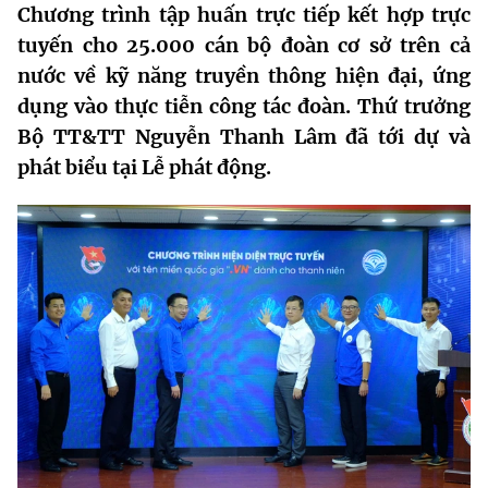
Chương trình tập huấn trực tiếp kết hợp trực
MST IOFFICE
Văn bản QPPL
Sở Khoa học và Công nghệ
Chuyển đổi số
tuyến cho 25.000 cán bộ đoàn cơ sở trên cả
nước về kỹ năng truyền thông hiện đại, ứng
THỐNG KÊ
Văn bản chỉ đạo điều hành
Bưu chính, Viễn thông
dụng vào thực tiễn công tác đoàn. Thứ trưởng
Multimedia
Khoa học và Công nghệ
Lấy ý kiến người dân về dự thảo VBQPPL
Bộ TT&TT Nguyễn Thanh Lâm đã tới dự và
Sở hữu trí tuệ
phát biểu tại Lễ phát động.
THƯ ĐIỆN TỬ
Đổi mới sáng tạo
Tiêu chuẩn, đo lường, chất lượng
Khác
Chuyển đổi số
Năng lượng nguyên tử
Videos
Bưu chính, Viễn thông
Tin tổng hợp
Infographic
Sở hữu trí tuệ
Tin địa phương
Ảnh
Tiêu chuẩn, đo lường, chất lượng
Voice
Năng lượng nguyên tử
Nhiệm vụ trọng tâm