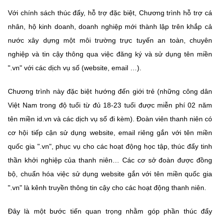
Với chính sách thúc đẩy, hỗ trợ đặc biệt, Chương trình hỗ trợ cá
nhân, hộ kinh doanh, doanh nghiệp mới thành lập trên khắp cả
nước xây dựng một môi trường trực tuyến an toàn, chuyên
nghiệp và tin cậy thông qua việc đăng ký và sử dụng tên miền
".vn" với các dịch vụ số (website, email …).
Chương trình này đặc biệt hướng đến giới trẻ (những công dân
Việt Nam trong độ tuổi từ đủ 18-23 tuổi được miễn phí 02 năm
tên miền id.vn và các dịch vụ số đi kèm). Đoàn viên thanh niên có
cơ hội tiếp cận sử dụng website, email riêng gắn với tên miền
quốc gia ".vn", phục vụ cho các hoạt động học tập, thúc đẩy tinh
thần khởi nghiệp của thanh niên… Các cơ sở đoàn được đồng
bộ, chuẩn hóa việc sử dụng website gắn với tên miền quốc gia
".vn" là kênh truyền thông tin cậy cho các hoạt động thanh niên.
Đây là một bước tiến quan trọng nhằm góp phần thúc đẩy