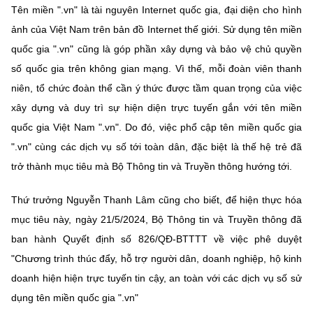
Tên miền ".vn" là tài nguyên Internet quốc gia, đại diện cho hình
ảnh của Việt Nam trên bản đồ Internet thế giới. Sử dụng tên miền
quốc gia ".vn" cũng là góp phần xây dựng và bảo vệ chủ quyền
số quốc gia trên không gian mạng. Vì thế, mỗi đoàn viên thanh
niên, tổ chức đoàn thể cần ý thức được tầm quan trọng của việc
xây dựng và duy trì sự hiện diện trực tuyến gắn với tên miền
quốc gia Việt Nam ".vn". Do đó, việc phổ cập tên miền quốc gia
".vn" cùng các dịch vụ số tới toàn dân, đặc biệt là thế hệ trẻ đã
trở thành mục tiêu mà Bộ Thông tin và Truyền thông hướng tới.
Thứ trưởng Nguyễn Thanh Lâm cũng cho biết, để hiện thực hóa
mục tiêu này, ngày 21/5/2024, Bộ Thông tin và Truyền thông đã
ban hành Quyết định số 826/QĐ-BTTTT về việc phê duyệt
"Chương trình thúc đẩy, hỗ trợ người dân, doanh nghiệp, hộ kinh
doanh hiện hiện trực tuyến tin cậy, an toàn với các dịch vụ số sử
dụng tên miền quốc gia ".vn"