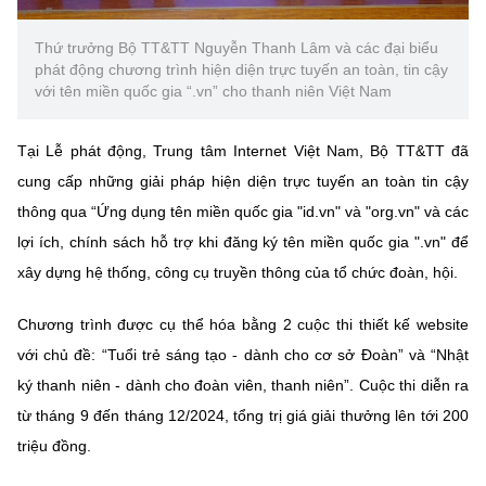
Chọn ngôn ngữ
Thứ trưởng Bộ TT&TT Nguyễn Thanh Lâm và các đại biểu
Vietnamese
English
phát động chương trình hiện diện trực tuyến an toàn, tin cậy
với tên miền quốc gia “.vn” cho thanh niên Việt Nam
Tại Lễ phát động, Trung tâm Internet Việt Nam, Bộ TT&TT đã
BỘ KHOA HỌC VÀ CÔNG NGHỆ
cung cấp những giải pháp hiện diện trực tuyến an toàn tin cậy
MINISTRY OF SCIENCE AND TECHNOLOGY
thông qua “Ứng dụng tên miền quốc gia "id.vn" và "org.vn" và các
Điều khoản sử dụng
Theo dõi MST:
Góp ý
lợi ích, chính sách hỗ trợ khi đăng ký tên miền quốc gia ".vn" để
xây dựng hệ thống, công cụ truyền thông của tổ chức đoàn, hội.
Cơ quan chủ quản: Bộ Khoa học và Công nghệ (MST)
Chịu trách nhiệm nội dung: Nguyễn Thị Hải Hằng
Chương trình được cụ thể hóa bằng 2 cuộc thi thiết kế website
Giám đốc Trung tâm Truyền thông Khoa học và Công nghệ.
với chủ đề: “Tuổi trẻ sáng tạo - dành cho cơ sở Đoàn” và “Nhật
Liên hệ
ký thanh niên - dành cho đoàn viên, thanh niên”. Cuộc thi diễn ra
Địa chỉ: Ban Biên tập Cổng TTĐT - 18 Nguyễn Du, TP. Hà Nội
từ tháng 9 đến tháng 12/2024, tổng trị giá giải thưởng lên tới 200
Điện thoại: 024 3936 9506
Email:
stc@mst.gov.vn
triệu đồng.
©2026 Bản quyền thuộc Bộ Khoa Học và Công Nghệ