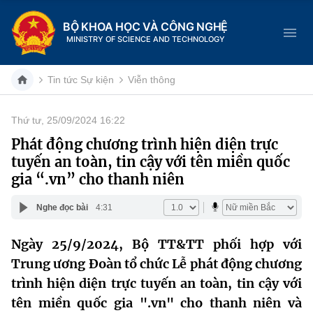
BỘ KHOA HỌC VÀ CÔNG NGHỆ
MINISTRY OF SCIENCE AND TECHNOLOGY
Tin tức Sự kiện
Viễn thông
Thứ tư, 25/09/2024 16:22
Danh mục
Phát động chương trình hiện diện trực
tuyến an toàn, tin cậy với tên miền quốc
Trang chủ
gia “.vn” cho thanh niên
Giới thiệu
Nghe đọc bài
4:31
Chức năng nhiệm vụ
Tin tức sự kiện
Ngày 25/9/2024, Bộ TT&TT phối hợp với
Trung ương Đoàn tổ chức Lễ phát động chương
Dịch vụ công
Cơ cấu tổ chức
Khoa học và Công nghệ
trình hiện diện trực tuyến an toàn, tin cậy với
Hệ thống văn bản
Lịch sử phát triển
Đổi mới sáng tạo
tên miền quốc gia ".vn" cho thanh niên và