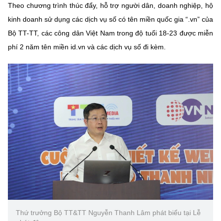
(Ghi rõ nguồn "https://mst.gov.vn" khi phát hành lại thông tin từ
Theo chương trình thúc đẩy, hỗ trợ người dân, doanh nghiệp, hộ
website này)
kinh doanh sử dụng các dịch vụ số có tên miền quốc gia “.vn” của
Bộ TT-TT, các công dân Việt Nam trong độ tuổi 18-23 được miễn
phí 2 năm tên miền id.vn và các dịch vụ số đi kèm.
Thứ trưởng Bộ TT&TT Nguyễn Thanh Lâm phát biểu tại Lễ