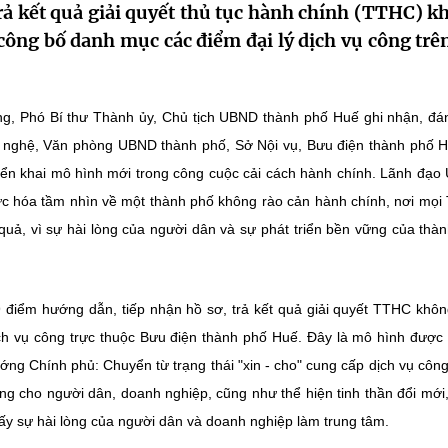
rả kết quả giải quyết thủ tục hành chính (TTHC) k
công bố danh mục các điểm đại lý dịch vụ công trên
g, Phó Bí thư Thành ủy, Chủ tịch UBND thành phố Huế ghi nhận, đá
g nghệ, Văn phòng UBND thành phố, Sở Nội vụ, Bưu điện thành phố 
iển khai mô hình mới trong công cuộc cải cách hành chính. Lãnh đạ
ực hóa tầm nhìn về một thành phố không rào cản hành chính, nơi mọ
quả, vì sự hài lòng của người dân và sự phát triển bền vững của thà
 điểm hướng dẫn, tiếp nhận hồ sơ, trả kết quả giải quyết TTHC khô
dịch vụ công trực thuộc Bưu điện thành phố Huế. Đây là mô hình được
ướng Chính phủ: Chuyển từ trạng thái "xin - cho" cung cấp dịch vụ côn
ông cho người dân, doanh nghiệp, cũng như thể hiện tinh thần đổi mới
ấy sự hài lòng của người dân và doanh nghiệp làm trung tâm.