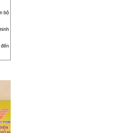
ến bộ
 minh
 đến