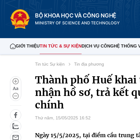
BỘ KHOA HỌC VÀ CÔNG NGHỆ
MINISTRY OF SCIENCE AND TECHNOLOGY
GIỚI THIỆU
TIN TỨC & SỰ KIỆN
DỊCH VỤ CÔNG
HỆ THỐNG 
Tin tức Sự kiện
Tin địa phương
Thành phố Huế khai 
Aa
nhận hồ sơ, trả kết q
chính
Thứ năm, 15/05/2025 16:52
Ngày 15/5/2025, tại điểm cầu trung 