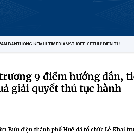
VĂN BẢN
THỐNG KÊ
MULTIMEDIA
MST IOFFICE
THƯ ĐIỆN TỬ
trương 9 điểm hướng dẫn, t
uả giải quyết thủ tục hành
tâm Bưu điện thành phố Huế đã tổ chức Lễ Khai tr