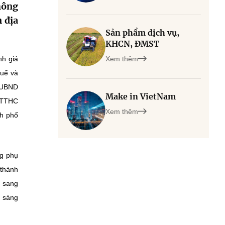
hông
 địa
Sản phẩm dịch vụ,
KHCN, ĐMST
nh giá
Xem thêm
Huế và
o UBND
Make in VietNam
i TTHC
Xem thêm
nh phố
ng phụ
 thành
g sang
, sáng