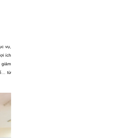
ục vụ,
ợi ích
, giảm
số… từ