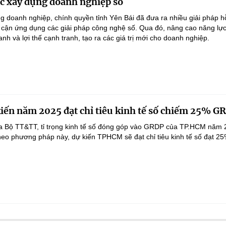
ực xây dựng doanh nghiệp số
 doanh nghiệp, chính quyền tỉnh Yên Bái đã đưa ra nhiều giải pháp h
 cận ứng dụng các giải pháp công nghệ số. Qua đó, nâng cao năng lực
anh và lợi thế cạnh tranh, tạo ra các giá trị mới cho doanh nghiệp.
ến năm 2025 đạt chỉ tiêu kinh tế số chiếm 25% G
a Bộ TT&TT, tỉ trọng kinh tế số đóng góp vào GRDP của TP.HCM năm 
heo phương pháp này, dự kiến TPHCM sẽ đạt chỉ tiêu kinh tế số đạt 2