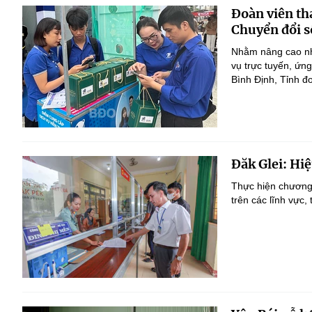
Đoàn viên t
Chuyển đổi s
Nhằm nâng cao nhậ
vụ trực tuyến, ứn
Bình Định, Tỉnh đ
Đăk Glei: Hi
Thực hiện chương 
trên các lĩnh vực,