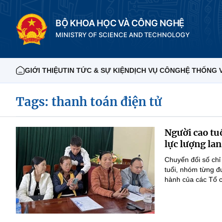
BỘ KHOA HỌC VÀ CÔNG NGHỆ
MINISTRY OF SCIENCE AND TECHNOLOGY
GIỚI THIỆU
TIN TỨC & SỰ KIỆN
DỊCH VỤ CÔNG
HỆ THỐNG 
Tags: thanh toán điện tử
Người cao tu
lực lượng lan
Chuyển đổi số chỉ
tuổi, nhóm từng đ
hành của các Tổ c