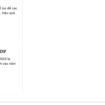
ỗ trợ để các
, hiệu quả
RDP
2023 là
5% vào năm