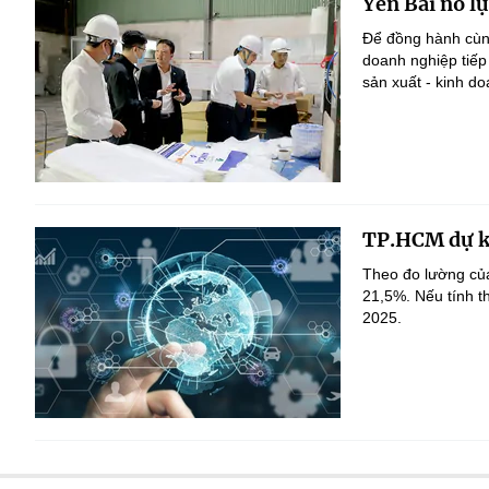
Yên Bái nỗ l
Để đồng hành cùng
doanh nghiệp tiếp
sản xuất - kinh do
TP.HCM dự ki
Theo đo lường củ
21,5%. Nếu tính t
2025.