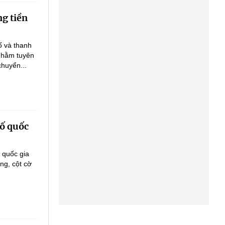
g tiền
ố và thanh
 nhằm tuyên
chuyển...
số quốc
 quốc gia
ng, cột cờ