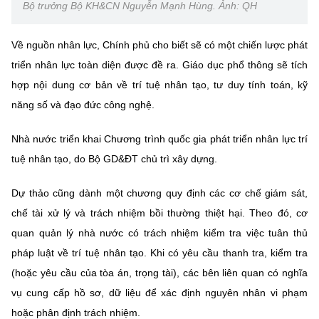
(Ghi rõ nguồn "https://mst.gov.vn" khi phát hành lại thông tin từ
Bộ trưởng Bộ KH&CN Nguyễn Mạnh Hùng. Ảnh: QH
website này)
Về nguồn nhân lực, Chính phủ cho biết sẽ có một chiến lược phát
triển nhân lực toàn diện được đề ra. Giáo dục phổ thông sẽ tích
hợp nội dung cơ bản về trí tuệ nhân tạo, tư duy tính toán, kỹ
năng số và đạo đức công nghệ.
Nhà nước triển khai Chương trình quốc gia phát triển nhân lực trí
tuệ nhân tạo, do Bộ GD&ĐT chủ trì xây dựng.
Dự thảo cũng dành một chương quy định các cơ chế giám sát,
chế tài xử lý và trách nhiệm bồi thường thiệt hại. Theo đó, cơ
quan quản lý nhà nước có trách nhiệm kiểm tra việc tuân thủ
pháp luật về trí tuệ nhân tạo. Khi có yêu cầu thanh tra, kiểm tra
(hoặc yêu cầu của tòa án, trọng tài), các bên liên quan có nghĩa
vụ cung cấp hồ sơ, dữ liệu để xác định nguyên nhân vi phạm
hoặc phân định trách nhiệm.