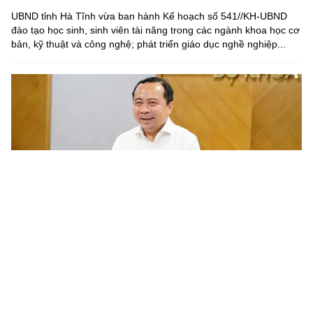
UBND tỉnh Hà Tĩnh vừa ban hành Kế hoạch số 541//KH-UBND
đào tạo học sinh, sinh viên tài năng trong các ngành khoa học cơ
bản, kỹ thuật và công nghệ; phát triển giáo dục nghề nghiệp...
Chương trình nghiên cứu khoa học cơ bản cần gắn với phát
triển công nghệ chiến lược của quốc gia