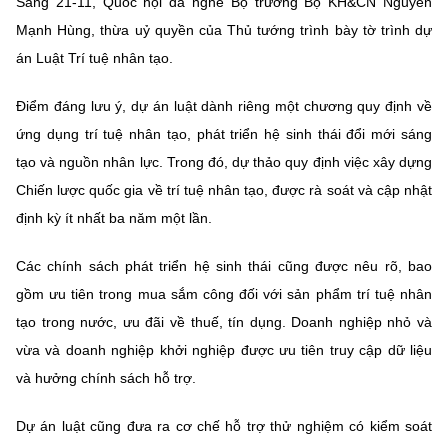
Sáng 21-11, Quốc hội đã nghe Bộ trưởng Bộ KH&CN Nguyễn
MST IOFFICE
Văn bản QPPL
Sở Khoa học và Công nghệ
Chuyển đổi số
Mạnh Hùng, thừa uỷ quyền của Thủ tướng trình bày tờ trình dự
án Luật Trí tuệ nhân tạo.
THỐNG KÊ
Văn bản chỉ đạo điều hành
Bưu chính, Viễn thông
Điểm đáng lưu ý, dự án luật dành riêng một chương quy định về
Multimedia
Khoa học và Công nghệ
Lấy ý kiến người dân về dự thảo VBQPPL
Sở hữu trí tuệ
ứng dụng trí tuệ nhân tạo, phát triển hệ sinh thái đổi mới sáng
THƯ ĐIỆN TỬ
tạo và nguồn nhân lực. Trong đó, dự thảo quy định việc xây dựng
Đổi mới sáng tạo
Tiêu chuẩn, đo lường, chất lượng
Chiến lược quốc gia về trí tuệ nhân tạo, được rà soát và cập nhật
Khác
Chuyển đổi số
định kỳ ít nhất ba năm một lần.
Năng lượng nguyên tử
Videos
Bưu chính, Viễn thông
Các chính sách phát triển hệ sinh thái cũng được nêu rõ, bao
Tin tổng hợp
Infographic
gồm ưu tiên trong mua sắm công đối với sản phẩm trí tuệ nhân
Sở hữu trí tuệ
tạo trong nước, ưu đãi về thuế, tín dụng. Doanh nghiệp nhỏ và
Tin địa phương
Ảnh
vừa và doanh nghiệp khởi nghiệp được ưu tiên truy cập dữ liệu
Tiêu chuẩn, đo lường, chất lượng
Voice
và hưởng chính sách hỗ trợ.
Năng lượng nguyên tử
Nhiệm vụ trọng tâm
Dự án luật cũng đưa ra cơ chế hỗ trợ thử nghiệm có kiểm soát