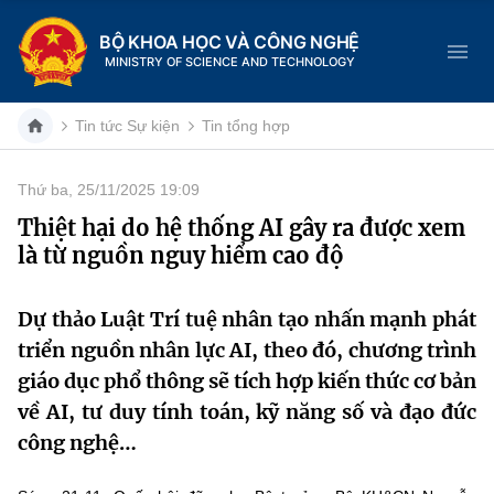
BỘ KHOA HỌC VÀ CÔNG NGHỆ
MINISTRY OF SCIENCE AND TECHNOLOGY
Tin tức Sự kiện
Tin tổng hợp
Thứ ba, 25/11/2025 19:09
Danh mục
Thiệt hại do hệ thống AI gây ra được xem
là từ nguồn nguy hiểm cao độ
Trang chủ
Giới thiệu
Dự thảo Luật Trí tuệ nhân tạo nhấn mạnh phát
triển nguồn nhân lực AI, theo đó, chương trình
Chức năng nhiệm vụ
Tin tức sự kiện
giáo dục phổ thông sẽ tích hợp kiến thức cơ bản
về AI, tư duy tính toán, kỹ năng số và đạo đức
Dịch vụ công
Cơ cấu tổ chức
Khoa học và Công nghệ
công nghệ…
Hệ thống văn bản
Lịch sử phát triển
Đổi mới sáng tạo