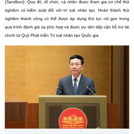
(Sandbox). Qua đó, tổ chức, cá nhân được tham gia cơ chế thử
Chọn ngôn ngữ
nghiệm có kiểm soát đối với trí tuệ nhân tạo. Hoàn thành thử
Vietnamese
English
nghiệm thành công có thể được áp dụng thủ tục rút gọn trong
quá trình đánh giá sự phù hợp và được ưu tiên tiếp cận hỗ trợ tài
chính từ Quỹ Phát triển Trí tuệ nhân tạo Quốc gia.
BỘ KHOA HỌC VÀ CÔNG NGHỆ
MINISTRY OF SCIENCE AND TECHNOLOGY
Điều khoản sử dụng
Theo dõi MST:
Góp ý
Cơ quan chủ quản: Bộ Khoa học và Công nghệ (MST)
Chịu trách nhiệm nội dung: Nguyễn Thị Hải Hằng
Giám đốc Trung tâm Truyền thông Khoa học và Công nghệ.
Liên hệ
Địa chỉ: Ban Biên tập Cổng TTĐT - 18 Nguyễn Du, TP. Hà Nội
Điện thoại: 024 3936 9506
Email:
stc@mst.gov.vn
©2026 Bản quyền thuộc Bộ Khoa Học và Công Nghệ