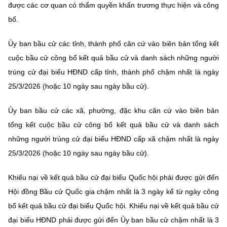
Chọn ngôn ngữ
được các cơ quan có thẩm quyền khẩn trương thực hiện và công
bố.
Vietnamese
English
Ủy ban bầu cử các tỉnh, thành phố căn cứ vào biên bản tổng kết
cuộc bầu cử công bố kết quả bầu cử và danh sách những người
trúng cử đại biểu HĐND cấp tỉnh, thành phố chậm nhất là ngày
BỘ KHOA HỌC VÀ CÔNG NGHỆ
25/3/2026 (hoặc 10 ngày sau ngày bầu cử).
MINISTRY OF SCIENCE AND TECHNOLOGY
Điều khoản sử dụng
Theo dõi MST:
Góp ý
Ủy ban bầu cử các xã, phường, đặc khu căn cứ vào biên bản
tổng kết cuộc bầu cử công bố kết quả bầu cử và danh sách
Cơ quan chủ quản: Bộ Khoa học và Công nghệ (MST)
những người trúng cử đại biểu HĐND cấp xã chậm nhất là ngày
Chịu trách nhiệm nội dung: Nguyễn Thị Hải Hằng
25/3/2026 (hoặc 10 ngày sau ngày bầu cử).
Giám đốc Trung tâm Truyền thông Khoa học và Công nghệ.
Liên hệ
Khiếu nại về kết quả bầu cử đại biểu Quốc hội phải được gửi đến
Địa chỉ: Ban Biên tập Cổng TTĐT - 18 Nguyễn Du, TP. Hà Nội
Hội đồng Bầu cử Quốc gia chậm nhất là 3 ngày kể từ ngày công
Điện thoại: 024 3936 9506
bố kết quả bầu cử đại biểu Quốc hội. Khiếu nại về kết quả bầu cử
Email:
stc@mst.gov.vn
©2026 Bản quyền thuộc Bộ Khoa Học và Công Nghệ
đại biểu HĐND phải được gửi đến Ủy ban bầu cử chậm nhất là 3