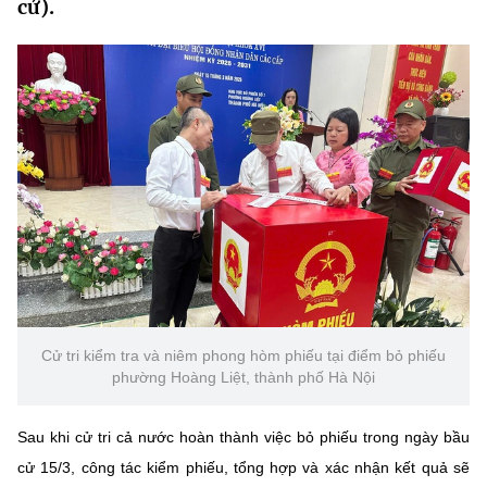
cử).
MST IOFFICE
Văn bản QPPL
Sở Khoa học và Công nghệ
Chuyển đổi số
THỐNG KÊ
Văn bản chỉ đạo điều hành
Bưu chính, Viễn thông
Multimedia
Khoa học và Công nghệ
Lấy ý kiến người dân về dự thảo VBQPPL
Sở hữu trí tuệ
THƯ ĐIỆN TỬ
Đổi mới sáng tạo
Tiêu chuẩn, đo lường, chất lượng
Khác
Chuyển đổi số
Năng lượng nguyên tử
Videos
Bưu chính, Viễn thông
Tin tổng hợp
Infographic
Sở hữu trí tuệ
Tin địa phương
Ảnh
Cử tri kiểm tra và niêm phong hòm phiếu tại điểm bỏ phiếu
phường Hoàng Liệt, thành phố Hà Nội
Tiêu chuẩn, đo lường, chất lượng
Voice
Sau khi cử tri cả nước hoàn thành việc bỏ phiếu trong ngày bầu
Năng lượng nguyên tử
Nhiệm vụ trọng tâm
cử 15/3, công tác kiểm phiếu, tổng hợp và xác nhận kết quả sẽ