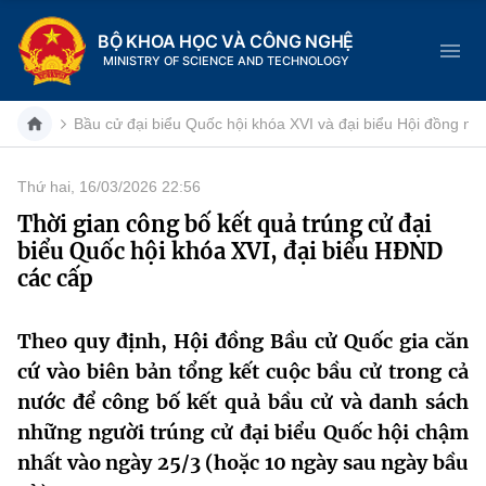
BỘ KHOA HỌC VÀ CÔNG NGHỆ
MINISTRY OF SCIENCE AND TECHNOLOGY
Bầu cử đại biểu Quốc hội khóa XVI và đại biểu Hội đồng n
Thứ hai, 16/03/2026 22:56
Danh mục
Thời gian công bố kết quả trúng cử đại
biểu Quốc hội khóa XVI, đại biểu HĐND
Trang chủ
các cấp
Giới thiệu
Theo quy định, Hội đồng Bầu cử Quốc gia căn
Chức năng nhiệm vụ
Tin tức sự kiện
cứ vào biên bản tổng kết cuộc bầu cử trong cả
nước để công bố kết quả bầu cử và danh sách
Dịch vụ công
Cơ cấu tổ chức
Khoa học và Công nghệ
những người trúng cử đại biểu Quốc hội chậm
Hệ thống văn bản
nhất vào ngày 25/3 (hoặc 10 ngày sau ngày bầu
Lịch sử phát triển
Đổi mới sáng tạo