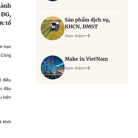
hành
-ĐG,
Sản phẩm dịch vụ,
ợc tổ
KHCN, ĐMST
Xem thêm
ời hạn
a Công
Make in VietNam
Xem thêm
ố điều
ộc đấu
u kiện
iá khởi