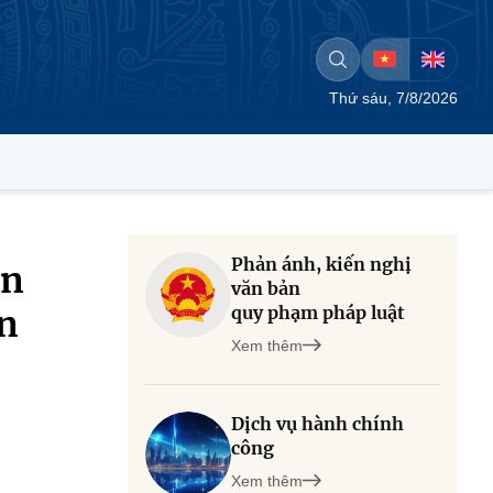
Thứ sáu, 7/8/2026
Phản ánh, kiến nghị
ền
văn bản
quy phạm pháp luật
ần
Xem thêm
Dịch vụ hành chính
công
Xem thêm