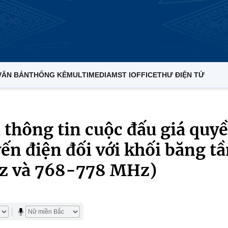
VĂN BẢN
THỐNG KÊ
MULTIMEDIA
MST IOFFICE
THƯ ĐIỆN TỬ
thông tin cuộc đấu giá quy
yến điện đối với khối băng t
z và 768-778 MHz)