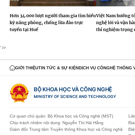
Hơn 34.000 lượt người tham gia tìm hiểu
Việt Nam hướng tớ
kỹ năng phòng, chống lừa đảo trực
nghệ lõi và vận hà
tuyến tại Huế
thí nghiệm trọng
' />
GIỚI THIỆU
TIN TỨC & SỰ KIỆN
DỊCH VỤ CÔNG
HỆ THỐNG 
BỘ KHOA HỌC VÀ CÔNG NGHỆ
MINISTRY OF SCIENCE AND TECHNOLOGY
Cơ quan chủ quản: Bộ Khoa học và Công nghệ (MST)
Liê
Chịu trách nhiệm nội dung: Nguyễn Thị Hải Hằng
Địa
Giám đốc Trung tâm Truyền thông Khoa học và Công nghệ.
Điệ