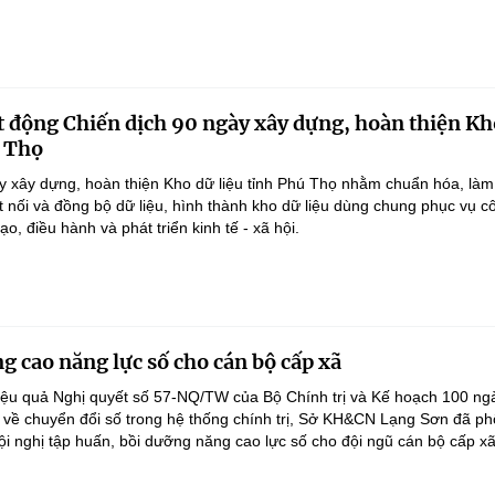
 động Chiến dịch 90 ngày xây dựng, hoàn thiện Kh
ú Thọ
y xây dựng, hoàn thiện Kho dữ liệu tỉnh Phú Thọ nhằm chuẩn hóa, làm
ết nối và đồng bộ dữ liệu, hình thành kho dữ liệu dùng chung phục vụ c
ạo, điều hành và phát triển kinh tế - xã hội.
g cao năng lực số cho cán bộ cấp xã
iệu quả Nghị quyết số 57-NQ/TW của Bộ Chính trị và Kế hoạch 100 ng
 về chuyển đổi số trong hệ thống chính trị, Sở KH&CN Lạng Sơn đã ph
ội nghị tập huấn, bồi dưỡng năng cao lực số cho đội ngũ cán bộ cấp xã.