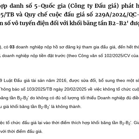
ợp danh số 5-Quốc gia (Công ty Đấu giá) phát 
25/TB và Quy chế cuộc đấu giá số 229A/2024/QC
n số vô tuyến điện đối với khối băng tần B2-B2' đư
), có
03
doanh nghiệp nộp hồ sơ đăng ký tham gia đấu giá, đến hết th
1
doanh nghiệp nộp tiền đặt trước (theo Công văn số 102/2025/CV củ
 59 Luật Đấu giá tài sản năm 2016, được sửa đổi, bổ sung theo một s
Thông báo số 103/2025/TB ngày 20/02/2025 về việc không tổ chức cu
băng tần B
-B
' do không có đủ số lượng tối thiểu Doanh nghiệp đủ điề
2
2
u giá khối băng tần B
-B
' là không thành.
2
2
c tổ chức đấu giá lại vào thời điểm thích hợp khối băng tần B
-B
'. G
2
2
với thời điểm đấu giá.