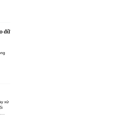
o dữ
ông
ày xử
ối
...