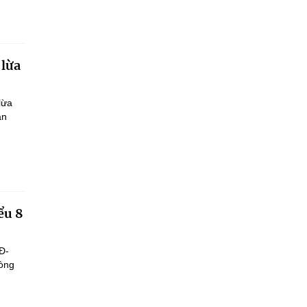
 lừa
lừa
ận
ểu 8
Đ-
hòng