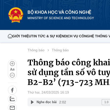
BỘ KHOA HỌC VÀ CÔNG NGHỆ
MINISTRY OF SCIENCE AND TECHNOLOGY
GIỚI THIỆU
TIN TỨC & SỰ KIỆN
DỊCH VỤ CÔNG
HỆ THỐNG 
Thông báo
Thông báo
Thông báo công khai 
Aa
sử dụng tần số vô tu
B2-B2’ (713-723 MH
Thứ hai, 24/03/2025 16:19
2:02
Nghe đọc bài