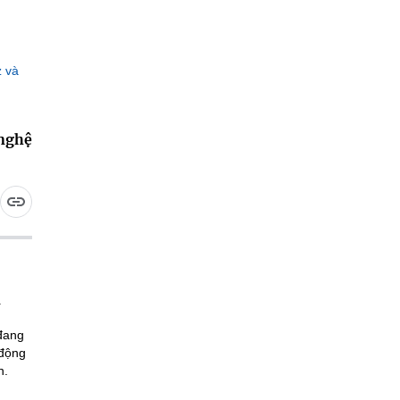
z và
 nghệ
 đang
 động
n.