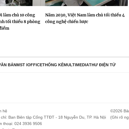
i làm chủ 10 công
Năm 2030, Việt Nam làm chủ tối thiểu 4
nh tối thiểu 8 phòng
công nghệ chiến lược
 điểm
VĂN BẢN
MST IOFFICE
THỐNG KÊ
MULTIMEDIA
THƯ ĐIỆN TỬ
n hệ
©2026 Bả
 chỉ: Ban Biên tập Cổng TTĐT - 18 Nguyễn Du, TP. Hà Nội
(Ghi rõ ng
n thoại: 024 3936 9506