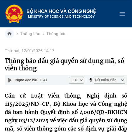
BỘ KHOA HỌC VÀ CÔNG NGHỆ
MINISTRY OF SCIENCE AND TECHNOLOGY
Thông báo
Thông báo
Thứ hai, 12/01/2026 14:17
Danh mục
Thông báo đấu giá quyền sử dụng mã, số
viễn thông
Trang chủ
Nghe đọc bài
0:41
Giới thiệu
Căn cứ Luật Viễn thông, Nghị định số
Chức năng nhiệm vụ
Tin tức sự kiện
115/2025/NĐ-CP, Bộ Khoa học và Công nghệ
Dịch vụ công
đã ban hành Quyết định số 4006/QĐ-BKHCN
Cơ cấu tổ chức
Khoa học và Công nghệ
ngày 03/12/2025 về việc đấu giá quyền sử dụng
Hệ thống văn bản
Lịch sử phát triển
Đổi mới sáng tạo
mã, số viễn thông gồm các số dịch vụ giải đáp