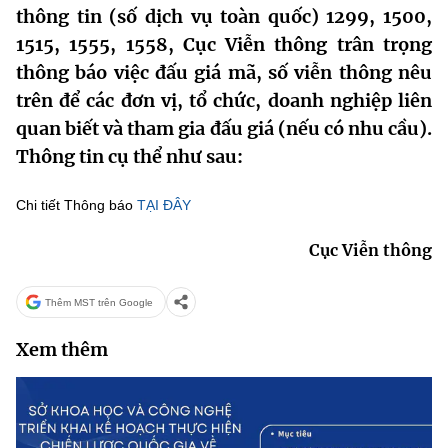
thông tin (số dịch vụ toàn quốc) 1299, 1500,
MST IOFFICE
Văn bản QPPL
Sở Khoa học và Công nghệ
Chuyển đổi số
1515, 1555, 1558, Cục Viễn thông trân trọng
THỐNG KÊ
thông báo việc đấu giá mã, số viễn thông nêu
Văn bản chỉ đạo điều hành
Bưu chính, Viễn thông
trên để các đơn vị, tổ chức, doanh nghiệp liên
Multimedia
Khoa học và Công nghệ
Lấy ý kiến người dân về dự thảo VBQPPL
quan biết và tham gia đấu giá (nếu có nhu cầu).
Sở hữu trí tuệ
Thông tin cụ thể như sau:
THƯ ĐIỆN TỬ
Đổi mới sáng tạo
Tiêu chuẩn, đo lường, chất lượng
Khác
Chi tiết Thông báo
TẠI ĐÂY
Chuyển đổi số
Năng lượng nguyên tử
Videos
Cục Viễn thông
Bưu chính, Viễn thông
Tin tổng hợp
Infographic
Thêm MST trên Google
Sở hữu trí tuệ
Tin địa phương
Ảnh
Xem thêm
Tiêu chuẩn, đo lường, chất lượng
Voice
Năng lượng nguyên tử
Nhiệm vụ trọng tâm