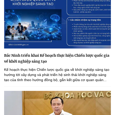
Chọn ngôn ngữ
Vietnamese
English
BỘ KHOA HỌC VÀ CÔNG NGHỆ
MINISTRY OF SCIENCE AND TECHNOLOGY
Điều khoản sử dụng
Theo dõi MST:
Góp ý
Bắc Ninh triển khai Kế hoạch thực hiện Chiến lược quốc gia
về khởi nghiệp sáng tạo
Cơ quan chủ quản: Bộ Khoa học và Công nghệ (MST)
Kế hoạch thực hiện Chiến lược quốc gia về khởi nghiệp sáng tạo
hướng tới xây dựng và phát triển hệ sinh thái khởi nghiệp sáng
Chịu trách nhiệm nội dung: Nguyễn Thị Hải Hằng
tạo của tỉnh theo hướng đồng bộ, gắn kết giữa cơ quan quản...
Giám đốc Trung tâm Truyền thông Khoa học và Công nghệ.
Liên hệ
Địa chỉ: Ban Biên tập Cổng TTĐT - 18 Nguyễn Du, TP. Hà Nội
Điện thoại: 024 3936 9506
Email:
stc@mst.gov.vn
©2026 Bản quyền thuộc Bộ Khoa Học và Công Nghệ