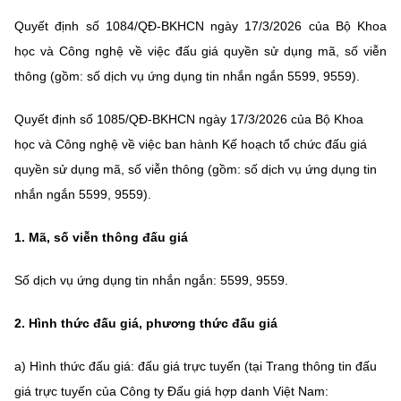
MST IOFFICE
Văn bản QPPL
Quyết định số 1084/QĐ-BKHCN ngày 17/3/2026 của Bộ Khoa
Sở Khoa học và Công nghệ
Chuyển đổi số
học và Công nghệ về việc đấu giá quyền sử dụng mã, số viễn
THỐNG KÊ
Văn bản chỉ đạo điều hành
Bưu chính, Viễn thông
thông (gồm: số dịch vụ ứng dụng tin nhắn ngắn 5599, 9559).
Multimedia
Khoa học và Công nghệ
Lấy ý kiến người dân về dự thảo VBQPPL
Sở hữu trí tuệ
Quyết định số 1085/QĐ-BKHCN ngày 17/3/2026 của Bộ Khoa
THƯ ĐIỆN TỬ
học và Công nghệ về việc ban hành Kế hoạch tổ chức đấu giá
Đổi mới sáng tạo
Tiêu chuẩn, đo lường, chất lượng
quyền sử dụng mã, số viễn thông (gồm: số dịch vụ ứng dụng tin
Khác
Chuyển đổi số
nhắn ngắn 5599, 9559).
Năng lượng nguyên tử
Videos
Bưu chính, Viễn thông
1. Mã, số viễn thông đấu giá
Tin tổng hợp
Infographic
Sở hữu trí tuệ
Số dịch vụ ứng dụng tin nhắn ngắn: 5599, 9559.
Tin địa phương
Ảnh
Tiêu chuẩn, đo lường, chất lượng
2. Hình thức đấu giá, phương thức đấu giá
Voice
a) Hình thức đấu giá: đấu giá trực tuyến (tại Trang thông tin đấu
Năng lượng nguyên tử
Nhiệm vụ trọng tâm
giá trực tuyến của Công ty Đấu giá hợp danh Việt Nam: