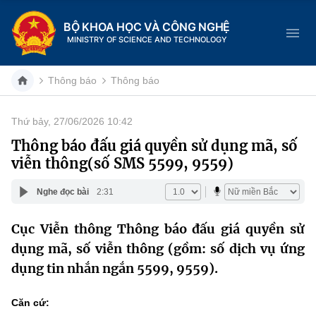
BỘ KHOA HỌC VÀ CÔNG NGHỆ
MINISTRY OF SCIENCE AND TECHNOLOGY
Thông báo
Thông báo
Thứ bảy, 27/06/2026 10:42
Danh mục
Thông báo đấu giá quyền sử dụng mã, số
viễn thông(số SMS 5599, 9559)
Trang chủ
Nghe đọc bài
2:31
Giới thiệu
Cục Viễn thông Thông báo đấu giá quyền sử
Chức năng nhiệm vụ
Tin tức sự kiện
dụng mã, số viễn thông (gồm: số dịch vụ ứng
Dịch vụ công
dụng tin nhắn ngắn 5599, 9559).
Cơ cấu tổ chức
Khoa học và Công nghệ
Hệ thống văn bản
Lịch sử phát triển
Đổi mới sáng tạo
Căn cứ: