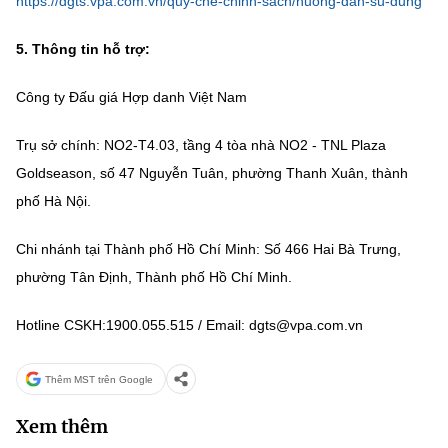
https://dgts.vpa.com.vn/quy-che-chinh-sach/huong-dan-su-dung
5. Thông tin hỗ trợ:
Công ty Đấu giá Hợp danh Việt Nam
Trụ sở chính: NO2-T4.03, tầng 4 tòa nhà NO2 - TNL Plaza
Goldseason, số 47 Nguyễn Tuân, phường Thanh Xuân, thành
phố Hà Nội.
Chi nhánh tại Thành phố Hồ Chí Minh: Số 466 Hai Bà Trưng,
phường Tân Định, Thành phố Hồ Chí Minh.
Hotline CSKH:1900.055.515 / Email: dgts@vpa.com.vn
Thêm MST trên Google
Xem thêm