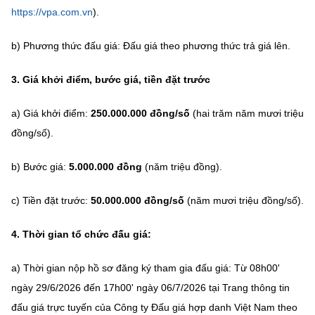
Chọn ngôn ngữ
https://vpa.com.vn
).
Vietnamese
English
b) Phương thức đấu giá: Đấu giá theo phương thức trả giá lên.
3. Giá khởi điểm, bước giá, tiền đặt trước
BỘ KHOA HỌC VÀ CÔNG NGHỆ
a)
Giá khởi điểm:
25
0.000.000
đồng/số
(
hai trăm năm mươi triệu
MINISTRY OF SCIENCE AND TECHNOLOGY
đồng/số).
Điều khoản sử dụng
Theo dõi MST:
Góp ý
b)
Bước giá:
5.000.000 đồng
(năm triệu đồng).
Cơ quan chủ quản: Bộ Khoa học và Công nghệ (MST)
c)
Tiền đặt trước:
50.000.000 đồng
/số
(năm mươi triệu đồng
/số
).
Chịu trách nhiệm nội dung: Nguyễn Thị Hải Hằng
Giám đốc Trung tâm Truyền thông Khoa học và Công nghệ.
4
. Thời gian tổ chức đấu giá:
Liên hệ
Địa chỉ: Ban Biên tập Cổng TTĐT - 18 Nguyễn Du, TP. Hà Nội
a)
Thời gian nộp hồ sơ
đăng ký tham gia đấu giá
: Từ 08h00'
Điện thoại: 024 3936 9506
Email:
stc@mst.gov.vn
ngày 29/6/2026 đến 17h00' ngày 06/7/2026
tại Trang thông tin
©2026 Bản quyền thuộc Bộ Khoa Học và Công Nghệ
đấu giá trực tuyến của Công ty Đấu giá hợp danh Việt Nam
theo