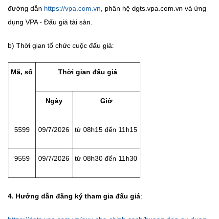
(Ghi rõ nguồn "https://mst.gov.vn" khi phát hành lại thông tin từ
đường dẫn
https://vpa.com.vn
, phân hệ dgts.vpa.com.vn và ứng
website này)
dụng VPA - Đấu giá tài sản.
b) Thời gian tổ chức cuộc đấu giá:
Mã, số
Thời gian đấu giá
Ngày
Giờ
5599
09/7/2026
từ
08h15
đến
11h15
9559
09/7/2026
từ
08h30
đến
11h30
4. Hướng dẫn đăng ký tham gia đấu giá
: