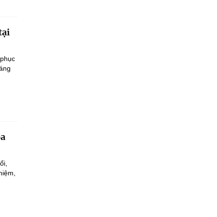
tại
 phục
sáng
oa
ổi,
hiệm,
.