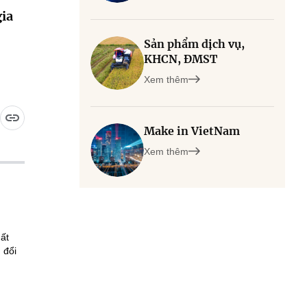
gia
Sản phẩm dịch vụ,
KHCN, ĐMST
Xem thêm
Make in VietNam
Xem thêm
ất
 đổi