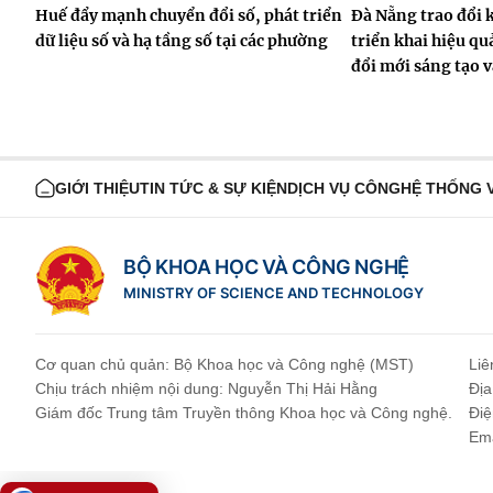
Huế đẩy mạnh chuyển đổi số, phát triển
Đà Nẵng trao đổi 
dữ liệu số và hạ tầng số tại các phường
triển khai hiệu qu
đổi mới sáng tạo v
GIỚI THIỆU
TIN TỨC & SỰ KIỆN
DỊCH VỤ CÔNG
HỆ THỐNG 
BỘ KHOA HỌC VÀ CÔNG NGHỆ
MINISTRY OF SCIENCE AND TECHNOLOGY
Cơ quan chủ quản: Bộ Khoa học và Công nghệ (MST)
Liê
Chịu trách nhiệm nội dung: Nguyễn Thị Hải Hằng
Địa
Giám đốc Trung tâm Truyền thông Khoa học và Công nghệ.
Điệ
Ema