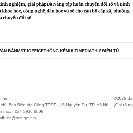
kinh nghiệm, giải pháp
Đà Nẵng tập huấn chuyển đổi số và Bình
ả khoa học, công nghệ,
dân học vụ số cho cán bộ cấp xã, phường
à chuyển đổi số
VĂN BẢN
MST IOFFICE
THỐNG KÊ
MULTIMEDIA
THƯ ĐIỆN TỬ
n hệ
©2026 Bả
 chỉ: Ban Biên tập Cổng TTĐT - 18 Nguyễn Du, TP. Hà Nội
(Ghi rõ ng
n thoại: 024 3936 9506
il:
stc@mst.gov.vn