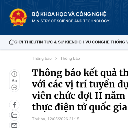
BỘ KHOA HỌC VÀ CÔNG NGHỆ
MINISTRY OF SCIENCE AND TECHNOLOGY
GIỚI THIỆU
TIN TỨC & SỰ KIỆN
DỊCH VỤ CÔNG
HỆ THỐNG 
Thông báo
Thông báo
Thông báo kết quả t
Aa
với các vị trí tuyển 
viên chức đợt II nă
thực điện tử quốc gia
Thứ ba, 12/05/2026 21:15