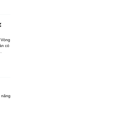
g
a Vòng
án có
.
à năng