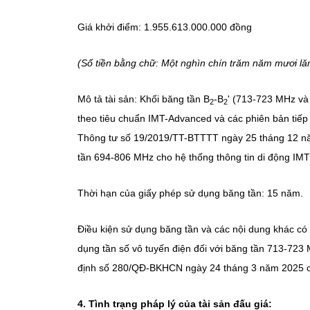
Giá khởi điểm: 1.955.613.000.000 đồng
(Số tiền bằng chữ: Một nghìn chín trăm năm mươi lăm
Mô tả tài sản: Khối băng tần B
-B
' (713-723 MHz và
2
2
theo tiêu chuẩn IMT-Advanced và các phiên bản tiếp
Thông tư số 19/2019/TT-BTTTT ngày 25 tháng 12 nă
tần 694-806 MHz cho hệ thống thông tin di động IMT
Thời hạn của giấy phép sử dụng băng tần: 15 năm.
Điều kiện sử dụng băng tần và các nội dung khác có l
dụng tần số vô tuyến điện đối với băng tần 713-723
định số 280/QĐ-BKHCN ngày 24 tháng 3 năm 2025 c
4. T
ình trạng pháp lý
của tài sản đấu giá: