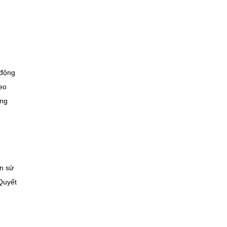
 động
eo
ăng
ền sử
Quyết