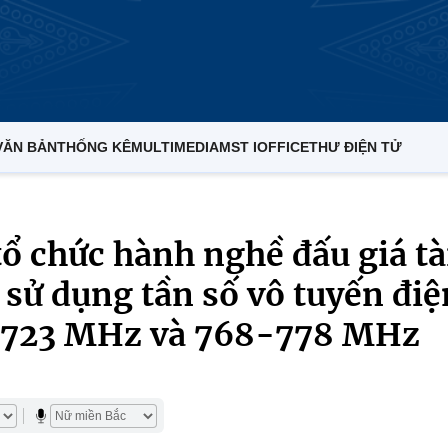
VĂN BẢN
THỐNG KÊ
MULTIMEDIA
MST IOFFICE
THƯ ĐIỆN TỬ
ổ chức hành nghề đấu giá tà
 sử dụng tần số vô tuyến điệ
3-723 MHz và 768-778 MHz