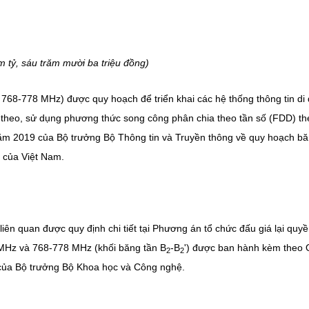
 tỷ, sáu trăm mười ba triệu đồng)
 768-778 MHz) được quy hoạch để triển khai các hệ thống thông tin di
 theo, sử dụng phương thức song công phân chia theo tần số (FDD) th
m 2019 của Bộ trưởng Bộ Thông tin và Truyền thông về quy hoạch b
 của Việt Nam.
iên quan được quy định chi tiết tại Phương án tổ chức đấu giá lại quy
 MHz và 768-778 MHz (khối băng tần B
-B
') được ban hành kèm theo 
2
2
ủa Bộ trưởng Bộ Khoa học và Công nghệ.