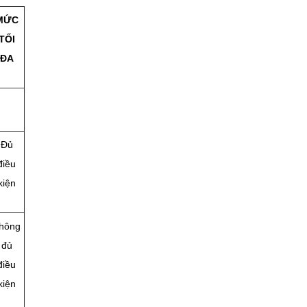
MỨC
TỐI
ĐA
Đủ
điều
kiện
hông
đủ
điều
kiện