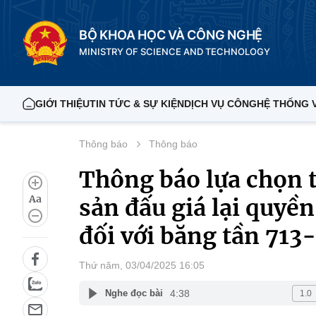
BỘ KHOA HỌC VÀ CÔNG NGHỆ
MINISTRY OF SCIENCE AND TECHNOLOGY
GIỚI THIỆU
TIN TỨC & SỰ KIỆN
DỊCH VỤ CÔNG
HỆ THỐNG 
Thông báo
Thông báo
Thông báo lựa chọn t
Aa
sản đấu giá lại quyền
đối với băng tần 71
Thứ năm, 03/04/2025 16:05
4:38
Nghe đọc bài