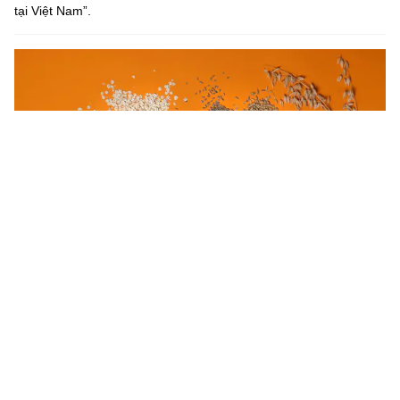
tại Việt Nam”.
Thông tin kết quả thực hiện đề tài cấp quốc gia, mã số
ĐTĐL.CN-04/21
Tên nhiệm vụ: “Nghiên cứu đặc điểm nhiễm độc tố vi nấm trong
một số thực phẩm tại Việt Nam và chế tạo que thử bán định
lượng phát hiện nhanh, đồng thời một số độc tố vi nấmˮ.