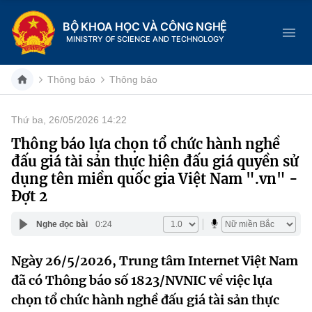
BỘ KHOA HỌC VÀ CÔNG NGHỆ
MINISTRY OF SCIENCE AND TECHNOLOGY
Thông báo
Thông báo
Thứ ba, 26/05/2026 14:22
Danh mục
Thông báo lựa chọn tổ chức hành nghề
đấu giá tài sản thực hiện đấu giá quyền sử
Trang chủ
dụng tên miền quốc gia Việt Nam ".vn" -
Đợt 2
Giới thiệu
Nghe đọc bài
0:24
Chức năng nhiệm vụ
Tin tức sự kiện
Ngày 26/5/2026, Trung tâm Internet Việt Nam
Dịch vụ công
Cơ cấu tổ chức
Khoa học và Công nghệ
đã có Thông báo số 1823/NVNIC về việc lựa
Hệ thống văn bản
chọn tổ chức hành nghề đấu giá tài sản thực
Lịch sử phát triển
Đổi mới sáng tạo