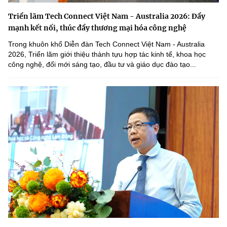
(Ghi rõ nguồn "https://mst.gov.vn" khi phát hành lại thông tin từ
website này)
Triển lãm Tech Connect Việt Nam - Australia 2026: Đẩy
mạnh kết nối, thúc đẩy thương mại hóa công nghệ
Trong khuôn khổ Diễn đàn Tech Connect Việt Nam - Australia
2026, Triển lãm giới thiệu thành tựu hợp tác kinh tế, khoa học
công nghệ, đổi mới sáng tạo, đầu tư và giáo dục đào tạo...