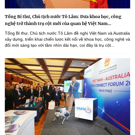
Chọn ngôn ngữ
Vietnamese
English
Tổng Bí thư, Chủ tịch nước Tô Lâm: Đưa khoa học, công
nghệ trở thành trụ cột mới của quan hệ Việt Nam...
Tổng Bí thư, Chủ tịch nước Tô Lâm đề nghị Việt Nam và Australia
xây dựng, triển khai chiến lược kết nối về khoa học, công nghệ và
đổi mới sáng tạo với tầm nhìn dài hạn, coi đây là trụ cột...
BỘ KHOA HỌC VÀ CÔNG NGHỆ
MINISTRY OF SCIENCE AND TECHNOLOGY
Điều khoản sử dụng
Theo dõi MST:
Góp ý
Cơ quan chủ quản: Bộ Khoa học và Công nghệ (MST)
Chịu trách nhiệm nội dung: Nguyễn Thị Hải Hằng
Giám đốc Trung tâm Truyền thông Khoa học và Công nghệ.
Liên hệ
Địa chỉ: Ban Biên tập Cổng TTĐT - 18 Nguyễn Du, TP. Hà Nội
Điện thoại: 024 3936 9506
Email:
stc@mst.gov.vn
©2026 Bản quyền thuộc Bộ Khoa Học và Công Nghệ