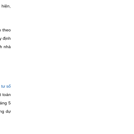
 hiện,
n theo
y định
ch nhà
 tư số
t toán
áng 5
ng dự