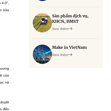
 4.0",
ợc sửa
Sản phẩm dịch vụ,
KHCN, ĐMST
Xem thêm
Make in VietNam
Xem thêm
Chương
hệ của
ọc và
duyệt
ạn đến