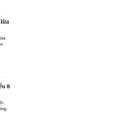
 lừa
lừa
ận
ểu 8
Đ-
hòng