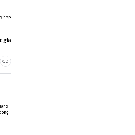
ng hợp
c gia
 đang
 động
n.