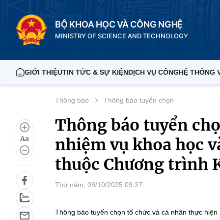
BỘ KHOA HỌC VÀ CÔNG NGHỆ
MINISTRY OF SCIENCE AND TECHNOLOGY
GIỚI THIỆU
TIN TỨC & SỰ KIỆN
DỊCH VỤ CÔNG
HỆ THỐNG 
Thông báo
Thông báo tuyển chọn
Thông báo tuyển chọn
Aa
nhiệm vụ khoa học v
thuộc Chương trình 
Thứ năm, 09/10/2025 09:37
Thông báo tuyển chọn tổ chức và cá nhân thực hiện