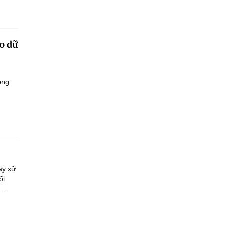
o dữ
ông
ày xử
ối
...