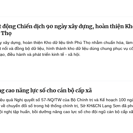
 động Chiến dịch 90 ngày xây dựng, hoàn thiện Kh
ú Thọ
y xây dựng, hoàn thiện Kho dữ liệu tỉnh Phú Thọ nhằm chuẩn hóa, làm
ết nối và đồng bộ dữ liệu, hình thành kho dữ liệu dùng chung phục vụ c
ạo, điều hành và phát triển kinh tế - xã hội.
g cao năng lực số cho cán bộ cấp xã
iệu quả Nghị quyết số 57-NQ/TW của Bộ Chính trị và Kế hoạch 100 ng
 về chuyển đổi số trong hệ thống chính trị, Sở KH&CN Lạng Sơn đã ph
ội nghị tập huấn, bồi dưỡng năng cao lực số cho đội ngũ cán bộ cấp xã.