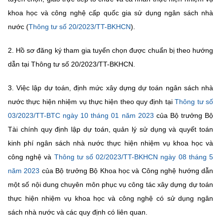
Chọn ngôn ngữ
khoa học và công nghệ cấp quốc gia sử dụng ngân sách nhà
Vietnamese
English
nước (
Thông tư số 20/2023/TT-BKHCN
).
2. Hồ sơ đăng ký tham gia tuyển chọn được chuẩn bị theo hướng
dẫn tại Thông tư số 20/2023/TT-BKHCN.
BỘ KHOA HỌC VÀ CÔNG NGHỆ
MINISTRY OF SCIENCE AND TECHNOLOGY
3. Việc lập dự toán, định mức xây dựng dự toán ngân sách nhà
nước thực hiện nhiệm vụ thực hiện theo quy định tại
Thông tư số
Điều khoản sử dụng
Theo dõi MST:
Góp ý
03/2023/TT-BTC ngày 10 tháng 01 năm 2023
của Bộ trưởng Bộ
Tài chính quy định lập dự toán, quản lý sử dụng và quyết toán
Cơ quan chủ quản: Bộ Khoa học và Công nghệ (MST)
kinh phí ngân sách nhà nước thực hiện nhiệm vụ khoa học và
Chịu trách nhiệm nội dung: Nguyễn Thị Hải Hằng
công nghệ và
Thông tư số 02/2023/TT-BKHCN ngày 08 tháng 5
Giám đốc Trung tâm Truyền thông Khoa học và Công nghệ.
Liên hệ
năm 2023
của Bộ trưởng Bộ Khoa học và Công nghệ hướng dẫn
Địa chỉ: Ban Biên tập Cổng TTĐT - 18 Nguyễn Du, TP. Hà Nội
một số nội dung chuyên môn phục vụ công tác xây dựng dự toán
Điện thoại: 024 3936 9506
thực hiện nhiệm vụ khoa học và công nghệ có sử dụng ngân
Email:
stc@mst.gov.vn
©2026 Bản quyền thuộc Bộ Khoa Học và Công Nghệ
sách nhà nước và các quy định có liên quan.