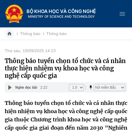
BỘ KHOA HỌC VÀ CÔNG NGHỆ
MINISTRY OF SCIENCE AND TECHNOLOGY
Thông báo
Thông báo
Thứ sáu, 19/09/2025 14:23
Danh mục
Thông báo tuyển chọn tổ chức và cá nhân
thực hiện nhiệm vụ khoa học và công
Trang chủ
nghệ cấp quốc gia
Giới thiệu
Nghe đọc bài
2:22
Chức năng nhiệm vụ
Tin tức sự kiện
Thông báo tuyển chọn tổ chức và cá nhân thực
hiện nhiệm vụ khoa học và công nghệ cấp quốc
Dịch vụ công
Cơ cấu tổ chức
Khoa học và Công nghệ
gia thuộc Chương trình khoa học và công nghệ
Hệ thống văn bản
Lịch sử phát triển
Đổi mới sáng tạo
cấp quốc gia giai đoạn đến năm 2030 "Nghiên