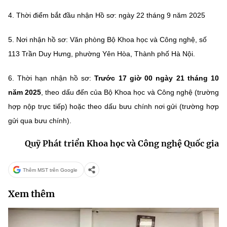
(Ghi rõ nguồn "https://mst.gov.vn" khi phát hành lại thông tin từ
website này)
4. Thời điểm bắt đầu nhận Hồ sơ: ngày 22 tháng 9 năm 2025
5. Nơi nhận hồ sơ: Văn phòng Bộ Khoa học và Công nghệ, số
113 Trần Duy Hưng, phường Yên Hòa, Thành phố Hà Nội.
6. Thời hạn nhận hồ sơ:
Trước 17 giờ 00 ngày 21 tháng 10
năm 2025
, theo dấu đến của Bộ Khoa học và Công nghệ (trường
hợp nộp trực tiếp) hoặc theo dấu bưu chính nơi gửi (trường hợp
gửi qua bưu chính).
Quỹ Phát triển Khoa học và Công nghệ Quốc gia
Thêm MST trên Google
Xem thêm