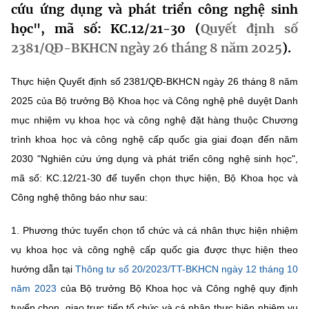
cứu ứng dụng và phát triển công nghệ sinh
MST IOFFICE
Văn bản QPPL
Sở Khoa học và Công nghệ
Chuyển đổi số
học", mã số: KC.12/21-30 (
Quyết định số
2381/QĐ-BKHCN ngày 26 tháng 8 năm 2025
).
THỐNG KÊ
Văn bản chỉ đạo điều hành
Bưu chính, Viễn thông
Multimedia
Khoa học và Công nghệ
Thực hiện Quyết định số 2381/QĐ-BKHCN ngày 26 tháng 8 năm
Lấy ý kiến người dân về dự thảo VBQPPL
Sở hữu trí tuệ
2025 của Bộ trưởng Bộ Khoa học và Công nghệ phê duyệt Danh
THƯ ĐIỆN TỬ
Đổi mới sáng tạo
mục nhiệm vụ khoa học và công nghệ đặt hàng thuộc Chương
Tiêu chuẩn, đo lường, chất lượng
Khác
trình khoa học và công nghệ cấp quốc gia giai đoạn đến năm
Chuyển đổi số
Năng lượng nguyên tử
2030 "Nghiên cứu ứng dụng và phát triển công nghệ sinh học",
Videos
mã số: KC.12/21-30 để tuyển chọn thực hiện, Bộ Khoa học và
Bưu chính, Viễn thông
Tin tổng hợp
Infographic
Công nghệ thông báo như sau:
Sở hữu trí tuệ
Tin địa phương
Ảnh
1. Phương thức tuyển chọn tổ chức và cá nhân thực hiện nhiệm
Tiêu chuẩn, đo lường, chất lượng
vụ khoa học và công nghệ cấp quốc gia được thực hiện theo
Voice
hướng dẫn tại
Thông tư số 20/2023/TT-BKHCN ngày 12 tháng 10
Năng lượng nguyên tử
Nhiệm vụ trọng tâm
năm 2023
của Bộ trưởng Bộ Khoa học và Công nghệ quy định
tuyển chọn, giao trực tiếp tổ chức và cá nhân thực hiện nhiệm vụ