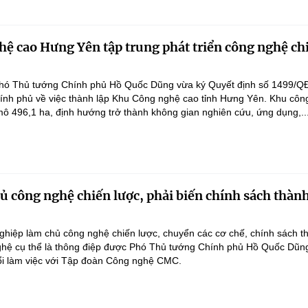
ệ cao Hưng Yên tập trung phát triển công nghệ ch
hó Thủ tướng Chính phủ Hồ Quốc Dũng vừa ký Quyết định số 1499/Q
ính phủ về việc thành lập Khu Công nghệ cao tỉnh Hưng Yên. Khu côn
ô 496,1 ha, định hướng trở thành không gian nghiên cứu, ứng dụng,..
 công nghệ chiến lược, phải biến chính sách thàn
hiệp làm chủ công nghệ chiến lược, chuyển các cơ chế, chính sách t
hệ cụ thể là thông điệp được Phó Thủ tướng Chính phủ Hồ Quốc Dũn
ổi làm việc với Tập đoàn Công nghệ CMC.