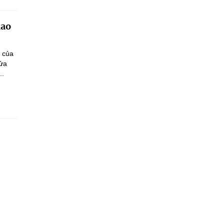
iao
n của
sửa
..