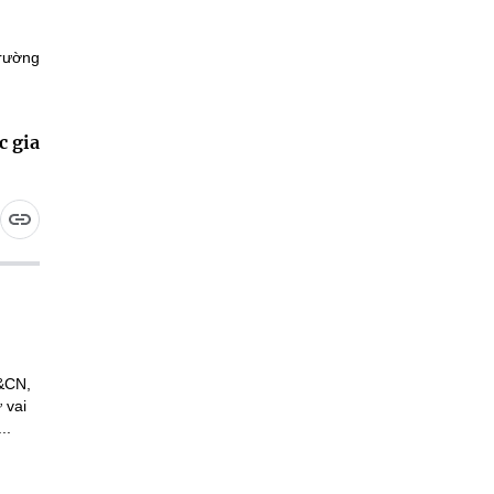
trường
c gia
H&CN,
 vai
..