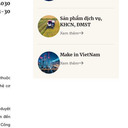
2030
1-30
Sản phẩm dịch vụ,
KHCN, ĐMST
Xem thêm
Make in VietNam
Xem thêm
a
thuộc
ghệ cơ
 duyệt
ạn đến
à Công