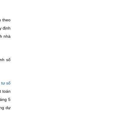
n theo
y định
ch nhà
ịnh số
 tư số
t toán
áng 5
ng dự