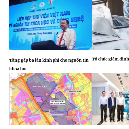
Tổ chức giám định
Tăng gấp ba lần kinh phí cho nguồn tin
khoa học