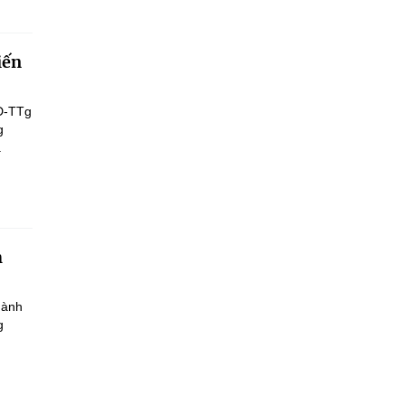
iến
Đ-TTg
g
.
h
hành
g