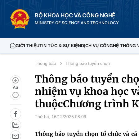
BỘ KHOA HỌC VÀ CÔNG NGHỆ
MINISTRY OF SCIENCE AND TECHNOLOGY
GIỚI THIỆU
TIN TỨC & SỰ KIỆN
DỊCH VỤ CÔNG
HỆ THỐNG 
Thông báo
Thông báo tuyển chọn
Thông báo tuyển chọn
Aa
nhiệm vụ khoa học v
thuộcChương trình K
Thứ ba, 16/12/2025 08:09
Thông báo tuyển chọn tổ chức và cá