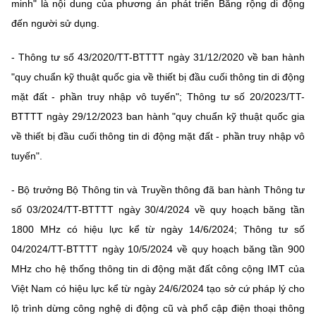
minh"
là nội dung của phương án phát triển Băng rộng di động
Chọn ngôn ngữ
đến người sử dụng.
Vietnamese
English
- Thông tư số
43/2020/TT-BTTTT
ngày 31/12/2020 về
ban hành
"quy chuẩn kỹ thuật quốc gia về thiết bị đầu cuối thông tin di động
mặt đất - phần truy nhập vô tuyến"
;
Thông tư
số 20/2023/TT-
BỘ KHOA HỌC VÀ CÔNG NGHỆ
BTTTT ngày 29/12/2023 ban hành "quy chuẩn kỹ thuật quốc gia
MINISTRY OF SCIENCE AND TECHNOLOGY
về thiết bị đầu cuối thông tin di động mặt đất - phần truy nhập vô
Điều khoản sử dụng
Theo dõi MST:
Góp ý
tuyến".
- Bộ trưởng Bộ Thông tin và Truyền thông đã ban hành Thông tư
Cơ quan chủ quản: Bộ Khoa học và Công nghệ (MST)
số 03/2024/TT-BTTTT ngày 30/4/2024 về quy hoạch băng tần
Chịu trách nhiệm nội dung: Nguyễn Thị Hải Hằng
Giám đốc Trung tâm Truyền thông Khoa học và Công nghệ.
1800 MHz có hiệu lực kể từ ngày 14/6/2024; Thông tư số
Liên hệ
04/2024/TT-BTTTT ngày 10/5/2024 về quy hoạch băng tần 900
Địa chỉ: Ban Biên tập Cổng TTĐT - 18 Nguyễn Du, TP. Hà Nội
MHz cho hệ thống thông tin di động mặt đất công cộng IMT của
Điện thoại: 024 3936 9506
Email:
stc@mst.gov.vn
Việt Nam có hiệu lực kể từ ngày 24/6/2024 tạo sở cứ pháp lý cho
©2026 Bản quyền thuộc Bộ Khoa Học và Công Nghệ
lộ trình dừng công nghệ di động cũ và phổ cập điện thoại thông