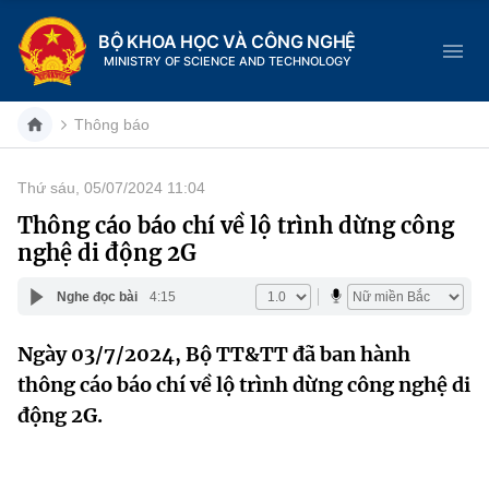
BỘ KHOA HỌC VÀ CÔNG NGHỆ
MINISTRY OF SCIENCE AND TECHNOLOGY
Thông báo
Thứ sáu, 05/07/2024 11:04
Danh mục
Thông cáo báo chí về lộ trình dừng công
nghệ di động 2G
Trang chủ
Nghe đọc bài
4:15
Giới thiệu
Ngày 03/7/2024, Bộ TT&TT đã ban hành
Chức năng nhiệm vụ
Tin tức sự kiện
thông cáo báo chí về lộ trình dừng công nghệ di
Dịch vụ công
động 2G.
Cơ cấu tổ chức
Khoa học và Công nghệ
Hệ thống văn bản
Lịch sử phát triển
Đổi mới sáng tạo