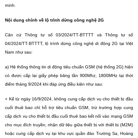
(Ghi rõ nguồn "https://mst.gov.vn" khi phát hành lại thông tin từ
minh.
website này)
Nội dung chính về lộ trình dừng công nghệ 2G
Căn cứ Thông tư số 03/2024/TT-BTTTT và Thông tư số
04/2024/TT-BTTTT, lộ trình dừng công nghệ di động 2G tại Việt
Nam như sau:
a) Hệ t
hống thông tin di động tiêu chuẩn GSM (hệ thống 2G) hiện
có được cấp lại giấy phép băng tần 900Mhz, 1800MHz tại thời
điểm tháng 9/2024 khi đáp ứng điều kiện như sau:
+ Kể từ ngày 16/9/2024, không cung cấp dịch vụ cho thiết bị đầu
cuối thuê bao chỉ hỗ trợ tiêu chuẩn GSM, trừ trường hợp cung
cấp dịch vụ cho thiết bị đầu cuối thuê bao kết nối vào mạng GSM
cho mục đích truyền, nhận dữ liệu giữa thiết bị với thiết bị (M2M)
hoặc cung cấp dịch vụ tại khu vực quần đảo Trường Sa, Hoàng