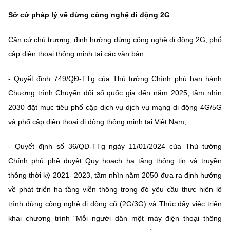
MST IOFFICE
Văn bản QPPL
Sở cứ pháp lý về dừng công nghệ di động 2G
Sở Khoa học và Công nghệ
Chuyển đổi số
THỐNG KÊ
Văn bản chỉ đạo điều hành
Căn cứ chủ trương, định hướng dừng công nghệ di động 2G, phổ
Bưu chính, Viễn thông
cập điện thoại thông minh tại các văn bản:
Multimedia
Khoa học và Công nghệ
Lấy ý kiến người dân về dự thảo VBQPPL
Sở hữu trí tuệ
- Quyết định 749/QĐ-TTg của Thủ tướng Chính phủ ban hành
THƯ ĐIỆN TỬ
Đổi mới sáng tạo
Tiêu chuẩn, đo lường, chất lượng
Chương trình Chuyển đổi số quốc gia đến năm 2025, tầm nhìn
Khác
2030 đặt mục tiêu phổ cập dịch vụ dịch vụ mạng di động 4G/5G
Chuyển đổi số
Năng lượng nguyên tử
và phổ cập điện thoại di động thông minh tại Việt Nam;
Videos
Bưu chính, Viễn thông
Tin tổng hợp
Infographic
- Quyết định số 36/QĐ-TTg ngày 11/01/2024 của Thủ tướng
Sở hữu trí tuệ
Chính phủ phê duyệt Quy hoạch hạ tầng thông tin và truyền
Tin địa phương
Ảnh
thông thời kỳ 2021- 2023, tầm nhìn năm 2050 đưa ra định hướng
Tiêu chuẩn, đo lường, chất lượng
về phát triển hạ tầng viễn thông trong đó yêu cầu thực hiện lộ
Voice
trình dừng công nghệ di động cũ (2G/3G) và
Thúc đẩy việc triển
Năng lượng nguyên tử
Nhiệm vụ trọng tâm
khai chương trình "Mỗi người dân một máy điện thoại thông