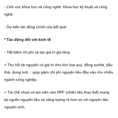
Chọn ngôn ngữ
- Lĩnh vực khoa học và công nghệ:
Khoa học kỹ thuật và công
Vietnamese
English
nghệ.
- Dự kiến tác động chính của kết quả:
* Tác động đối với kinh tế
BỘ KHOA HỌC VÀ CÔNG NGHỆ
MINISTRY OF SCIENCE AND TECHNOLOGY
- Tiết kiệm chi phí và tạo giá trị gia tăng
Điều khoản sử dụng
Theo dõi MST:
Góp ý
+ Thu hồi tài nguyên có giá trị như kim loại quý, đồng sunfat, dầu
Cơ quan chủ quản: Bộ Khoa học và Công nghệ (MST)
thải, dung môi… giúp giảm chi phí nguyên liệu đầu vào cho nhiều
Chịu trách nhiệm nội dung: Nguyễn Thị Hải Hằng
ngành công nghiệp.
Giám đốc Trung tâm Truyền thông Khoa học và Công nghệ.
Liên hệ
+ Tái chế nhựa và tạo viên nén RPF (nhiên liệu thay thế) mang
Địa chỉ: Ban Biên tập Cổng TTĐT - 18 Nguyễn Du, TP. Hà Nội
lại nguồn nguyên liệu và năng lượng rẻ hơn so với nguyên liệu
Điện thoại: 024 3936 9506
nguyên sinh.
Email:
stc@mst.gov.vn
©2026 Bản quyền thuộc Bộ Khoa Học và Công Nghệ