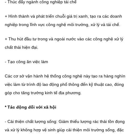
(Ghi rõ nguồn "https://mst.gov.vn" khi phát hành lại thông tin từ
- Thúc đẩy ngành công nghiệp tái chế
website này)
+ Hình thành và phát triển chuỗi giá trị xanh, tạo ra các doanh
nghiệp trong lĩnh vực công nghệ môi trường, xử lý và tái chế.
+ Thu hút đầu tư trong và ngoài nước vào các công nghệ xử lý
chất thải hiện đại.
- Tạo công ăn việc làm
Các cơ sở vận hành hệ thống công nghệ này tạo ra hàng nghìn
việc làm từ trình độ lao động phổ thông đến kỹ thuật cao, đóng
góp cho tăng trưởng kinh tế địa phương.
* Tác động đối với xã hội
- Cải thiện chất lượng sống: Giảm thiểu lượng rác thải tồn đọng
và xử lý không hợp vệ sinh giúp cải thiện môi trường sống, đặc