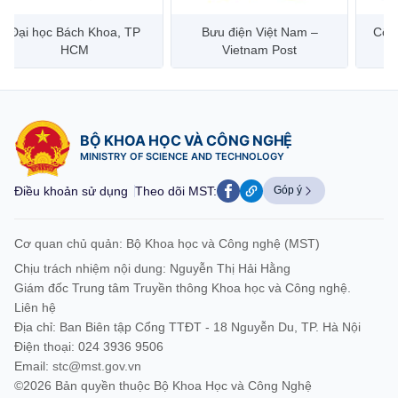
Đại học Bách Khoa, TP
Bưu điện Việt Nam –
Công
HCM
Vietnam Post
BỘ KHOA HỌC VÀ CÔNG NGHỆ
MINISTRY OF SCIENCE AND TECHNOLOGY
Điều khoản sử dụng
Theo dõi MST:
Góp ý
Cơ quan chủ quản: Bộ Khoa học và Công nghệ (MST)
Chịu trách nhiệm nội dung: Nguyễn Thị Hải Hằng
Giám đốc Trung tâm Truyền thông Khoa học và Công nghệ.
Liên hệ
Địa chỉ: Ban Biên tập Cổng TTĐT - 18 Nguyễn Du, TP. Hà Nội
Điện thoại: 024 3936 9506
Email:
stc@mst.gov.vn
©2026 Bản quyền thuộc Bộ Khoa Học và Công Nghệ