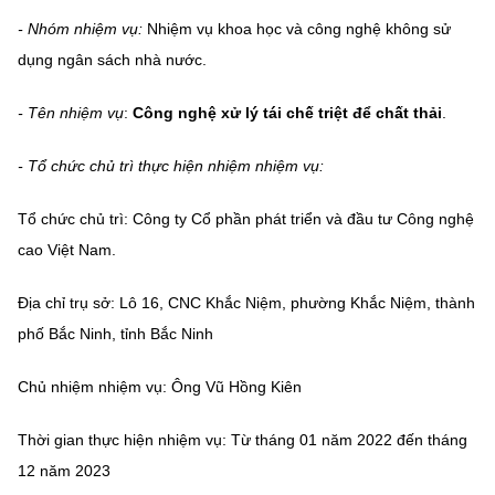
MST IOFFICE
Văn bản QPPL
- Nhóm nhiệm vụ:
Nhiệm vụ khoa học và công nghệ không sử
Sở Khoa học và Công nghệ
Chuyển đổi số
dụng ngân sách nhà nước.
THỐNG KÊ
Văn bản chỉ đạo điều hành
Bưu chính, Viễn thông
- Tên nhiệm vụ
:
Công nghệ xử lý tái chế triệt để chất thải
.
Multimedia
Khoa học và Công nghệ
Lấy ý kiến người dân về dự thảo VBQPPL
Sở hữu trí tuệ
- Tổ chức chủ trì thực hiện nhiệm nhiệm vụ:
THƯ ĐIỆN TỬ
Đổi mới sáng tạo
Tiêu chuẩn, đo lường, chất lượng
Tổ chức chủ trì: Công ty Cổ phần phát triển và đầu tư Công nghệ
Khác
Chuyển đổi số
Năng lượng nguyên tử
cao Việt Nam.
Videos
Bưu chính, Viễn thông
Địa chỉ trụ sở: Lô 16, CNC Khắc Niệm, phường Khắc Niệm, thành
Tin tổng hợp
Infographic
phố Bắc Ninh, tỉnh Bắc Ninh
Sở hữu trí tuệ
Tin địa phương
Ảnh
Chủ nhiệm nhiệm vụ: Ông Vũ Hồng Kiên
Tiêu chuẩn, đo lường, chất lượng
Voice
Thời gian thực hiện nhiệm vụ: Từ tháng 01 năm 2022 đến tháng
Năng lượng nguyên tử
Nhiệm vụ trọng tâm
12 năm 2023