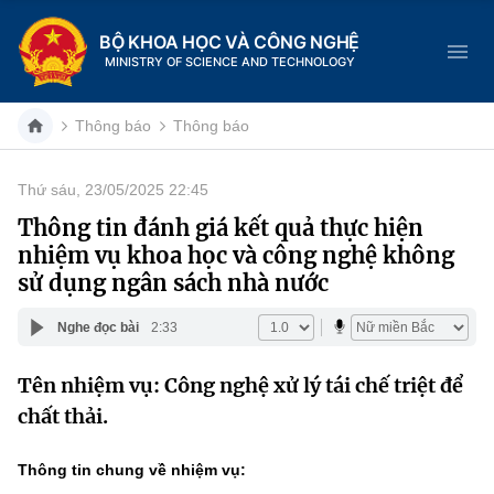
BỘ KHOA HỌC VÀ CÔNG NGHỆ
MINISTRY OF SCIENCE AND TECHNOLOGY
Thông báo
Thông báo
Thứ sáu, 23/05/2025 22:45
Danh mục
Thông tin đánh giá kết quả thực hiện
nhiệm vụ khoa học và công nghệ không
Trang chủ
sử dụng ngân sách nhà nước
Giới thiệu
Nghe đọc bài
2:33
Chức năng nhiệm vụ
Tin tức sự kiện
Tên nhiệm vụ:
Công nghệ xử lý tái chế triệt để
chất thải
.
Dịch vụ công
Cơ cấu tổ chức
Khoa học và Công nghệ
Hệ thống văn bản
Thông tin chung về nhiệm vụ:
Lịch sử phát triển
Đổi mới sáng tạo