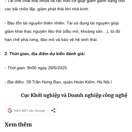
- Tái chế chất thải nhựa và rác hữu cơ giúp giảm gánh nặng cho
các bãi chôn lấp, giảm phát thải khí nhà kính.
- Bảo tồn tài nguyên thiên nhiên: Tái sử dụng tài nguyên giúp
giảm khai thác nguyên liệu thô (dầu mỏ, khoáng sản…), từ đó
hạn chế phá rừng, đào mỏ và bảo vệ hệ sinh thái.
2
.
Thời gian, địa điểm dự kiến đánh giá:
- Thời gian:
9h00 ngày 28/5/2025.
- Địa điểm:
39 Trần Hưng Đạo, quận Hoàn Kiếm, Hà Nội./
Cục Khởi nghiệp và Doanh nghiệp công nghệ
Thêm MST trên Google
Xem thêm