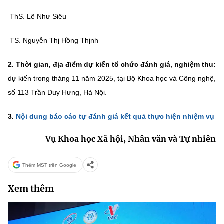
(Ghi rõ nguồn "https://mst.gov.vn" khi phát hành lại thông tin từ
website này)
ThS. Lê Như Siêu
TS. Nguyễn Thị Hồng Thịnh
2
. Thời gian, địa điểm dự kiến tổ chức đánh giá, nghiệm thu:
dự kiến trong tháng 11 năm 2025, tại Bộ Khoa học và Công nghệ,
số 113 Trần Duy Hưng, Hà Nội.
3.
Nội dung báo cáo tự đánh giá kết quả thực hiện nhiệm vụ
Vụ Khoa học Xã hội, Nhân văn và Tự nhiên
Thêm MST trên Google
Xem thêm