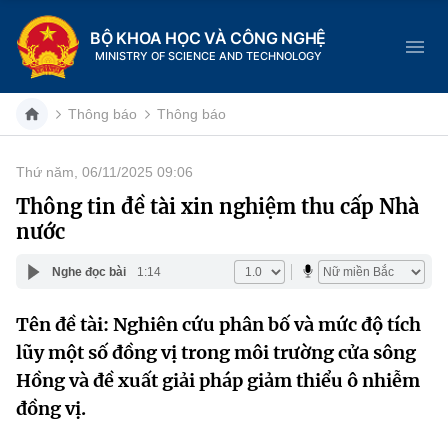
BỘ KHOA HỌC VÀ CÔNG NGHỆ
MINISTRY OF SCIENCE AND TECHNOLOGY
Thông báo
Thông báo
Thứ năm, 06/11/2025 09:06
Danh mục
Thông tin đề tài xin nghiệm thu cấp Nhà
nước
Trang chủ
Nghe đọc bài
1:14
Giới thiệu
Tên đề tài: Nghiên cứu phân bố và mức độ tích
Chức năng nhiệm vụ
Tin tức sự kiện
lũy một số đồng vị trong môi trường cửa sông
Dịch vụ công
Hồng và đề xuất giải pháp giảm thiểu ô nhiễm
Cơ cấu tổ chức
Khoa học và Công nghệ
đồng vị.
Hệ thống văn bản
Lịch sử phát triển
Đổi mới sáng tạo