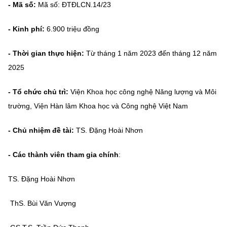
- Mã số:
Mã số: ĐTĐLCN.14/23
MST IOFFICE
Văn bản QPPL
Sở Khoa học và Công nghệ
Chuyển đổi số
-
Kinh phí:
6.900 triệu đồng
THỐNG KÊ
Văn bản chỉ đạo điều hành
Bưu chính, Viễn thông
-
Thời gian thực hiện:
Từ tháng 1 năm 2023 đến tháng 12 năm
Multimedia
Khoa học và Công nghệ
Lấy ý kiến người dân về dự thảo VBQPPL
Sở hữu trí tuệ
2025
THƯ ĐIỆN TỬ
Đổi mới sáng tạo
Tiêu chuẩn, đo lường, chất lượng
-
Tổ chức chủ trì:
Viện Khoa học công nghệ Năng lượng và Môi
Khác
trường, Viện Hàn lâm Khoa học và Công nghệ Việt Nam
Chuyển đổi số
Năng lượng nguyên tử
Videos
-
Chủ nhiệm đề tài:
TS. Đặng Hoài Nhơn
Bưu chính, Viễn thông
Tin tổng hợp
Infographic
- Các thành viên tham gia chính
:
Sở hữu trí tuệ
Tin địa phương
Ảnh
TS. Đặng Hoài Nhơn
Tiêu chuẩn, đo lường, chất lượng
Voice
ThS. Bùi Văn Vượng
Năng lượng nguyên tử
Nhiệm vụ trọng tâm