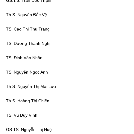
GS.T.S. Trần Đức Thạnh
Chọn ngôn ngữ
Th.S. Nguyễn Đắc Vệ
Vietnamese
English
TS. Cao Thị Thu Trang
TS. Dương Thanh Nghị
BỘ KHOA HỌC VÀ CÔNG NGHỆ
MINISTRY OF SCIENCE AND TECHNOLOGY
TS. Đinh Văn Nhân
Điều khoản sử dụng
Theo dõi MST:
Góp ý
TS. Nguyễn Ngọc Anh
Cơ quan chủ quản: Bộ Khoa học và Công nghệ (MST)
Th.S. Nguyễn Thị Mai Lựu
Chịu trách nhiệm nội dung: Nguyễn Thị Hải Hằng
Giám đốc Trung tâm Truyền thông Khoa học và Công nghệ.
Th.S. Hoàng Thị Chiến
Liên hệ
Địa chỉ: Ban Biên tập Cổng TTĐT - 18 Nguyễn Du, TP. Hà Nội
TS. Vũ Duy Vĩnh
Điện thoại: 024 3936 9506
Email:
stc@mst.gov.vn
©2026 Bản quyền thuộc Bộ Khoa Học và Công Nghệ
GS.TS. Nguyễn Thị Huệ