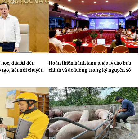
 học, đưa AI đến
Hoàn thiện hành lang pháp lý cho bưu
 tạo, kết nối chuyên
chính và đo lường trong kỷ nguyên số