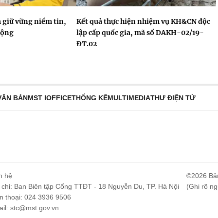
 giữ vững niềm tin,
Kết quả thực hiện nhiệm vụ KH&CN độc
động
lập cấp quốc gia, mã số DAKH-02/19-
ĐT.02
VĂN BẢN
MST IOFFICE
THỐNG KÊ
MULTIMEDIA
THƯ ĐIỆN TỬ
n hệ
©2026 Bả
 chỉ: Ban Biên tập Cổng TTĐT - 18 Nguyễn Du, TP. Hà Nội
(Ghi rõ ng
n thoại: 024 3936 9506
il:
stc@mst.gov.vn