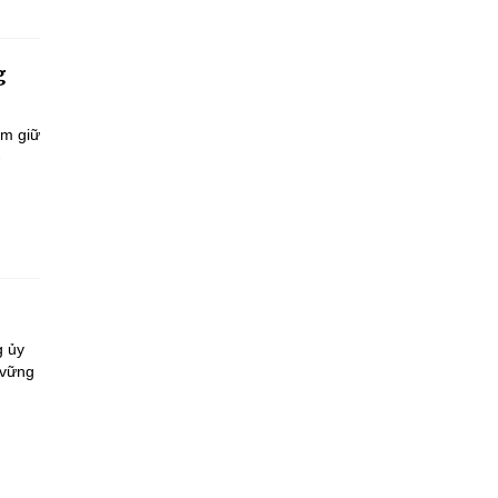
g
ắm giữ
-
g ủy
 vững