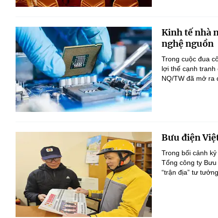
Kinh tế nhà 
nghệ nguồn
Trong cuộc đua c
lợi thế cạnh tranh
NQ/TW đã mở ra đị
Bưu điện Việ
Trong bối cảnh kỷ
Tổng công ty Bưu 
“trận địa” tư tưởn