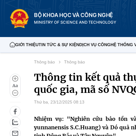
BỘ KHOA HỌC VÀ CÔNG NGHỆ
MINISTRY OF SCIENCE AND TECHNOLOGY
GIỚI THIỆU
TIN TỨC & SỰ KIỆN
DỊCH VỤ CÔNG
HỆ THỐNG 
Thông báo
Thông báo
Thông tin kết quả t
Aa
quốc gia, mã số NV
Thứ ba, 23/12/2025 08:13
Nhiệm vụ: "Nghiên cứu bảo tồn và
yunnanensis S.C.Huang) và Dó quả nh
tỉnh Đông Bắc và Tây Nguyên".