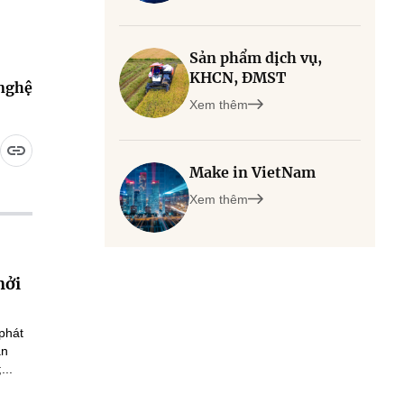
Sản phẩm dịch vụ,
KHCN, ĐMST
 nghệ
Xem thêm
Make in VietNam
Xem thêm
hởi
phát
an
...