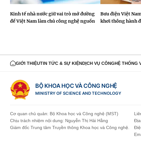
Kinh tế nhà nước giữ vai trò mở đường
Bưu điện Việt Nam
để Việt Nam làm chủ công nghệ nguồn
khơi thông hành 
GIỚI THIỆU
TIN TỨC & SỰ KIỆN
DỊCH VỤ CÔNG
HỆ THỐNG 
BỘ KHOA HỌC VÀ CÔNG NGHỆ
MINISTRY OF SCIENCE AND TECHNOLOGY
Cơ quan chủ quản: Bộ Khoa học và Công nghệ (MST)
Liê
Chịu trách nhiệm nội dung: Nguyễn Thị Hải Hằng
Địa
Giám đốc Trung tâm Truyền thông Khoa học và Công nghệ.
Điệ
Ema