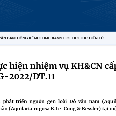
VĂN BẢN
THỐNG KÊ
MULTIMEDIA
MST IOFFICE
THƯ ĐIỆN TỬ
hực hiện nhiệm vụ KH&CN cấ
QG-2022/ĐT.11
 phát triển nguồn gen loài Dó vân nam (Aquil
ăn (Aquilaria rugosa K.Le-Cong & Kessler) tại mộ