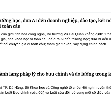
rường học, đưa AI đến doanh nghiệp, đào tạo, kết n
I toàn cầu
 của giới tinh hoa công nghệ, Bộ trưởng Vũ Hải Quân khẳng định: "Phá
n gia, nhà khoa học AI toàn cầu để đưa AI đến trường học; đưa AI đến 
ết nối chuyên gia AI toàn cầu; tham gia tư vấn, xây dựng chính sách...
ành lang pháp lý cho bưu chính và đo lường trong 
ại TP. Đà Nẵng, Bộ Khoa học và Công nghệ tổ chức Hội nghị truyền th
 án Luật Bưu chính (sửa đổi) và Luật sửa đổi, bổ sung một số điều của