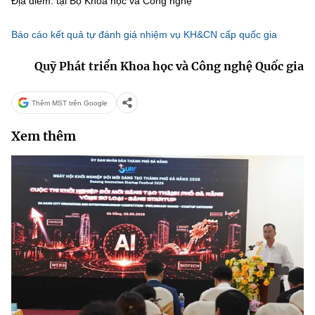
Địa điểm: tại Bộ Khoa học và Công nghệ
Chọn ngôn ngữ
Báo cáo kết quả tự đánh giá nhiệm vụ KH&CN cấp quốc gia
Vietnamese
English
Quỹ Phát triển Khoa học và Công nghệ Quốc gia
Thêm MST trên Google
BỘ KHOA HỌC VÀ CÔNG NGHỆ
MINISTRY OF SCIENCE AND TECHNOLOGY
Xem thêm
Điều khoản sử dụng
Theo dõi MST:
Góp ý
Cơ quan chủ quản: Bộ Khoa học và Công nghệ (MST)
Chịu trách nhiệm nội dung: Nguyễn Thị Hải Hằng
Giám đốc Trung tâm Truyền thông Khoa học và Công nghệ.
Liên hệ
Địa chỉ: Ban Biên tập Cổng TTĐT - 18 Nguyễn Du, TP. Hà Nội
Điện thoại: 024 3936 9506
Email:
stc@mst.gov.vn
©2026 Bản quyền thuộc Bộ Khoa Học và Công Nghệ