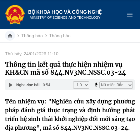
BỘ KHOA HỌC VÀ CÔNG NGHỆ
MINISTRY OF SCIENCE AND TECHNOLOGY
Thông báo
Thông báo
Thứ bảy, 24/01/2026 11:10
Danh mục
Thông tin kết quả thực hiện nhiệm vụ
KH&CN mã số 844.NV3NC.NSSC.03-24
Trang chủ
Nghe đọc bài
0:54
Giới thiệu
Tên nhiệm vụ: "Nghiên cứu xây dựng phương
Chức năng nhiệm vụ
Tin tức sự kiện
pháp đánh giá thực trạng và định hướng phát
Dịch vụ công
triển hệ sinh thái khởi nghiệp đổi mới sáng tạo
Cơ cấu tổ chức
Khoa học và Công nghệ
địa phương", mã số 844.NV3NC.NSSC.03-24.
Hệ thống văn bản
Lịch sử phát triển
Đổi mới sáng tạo