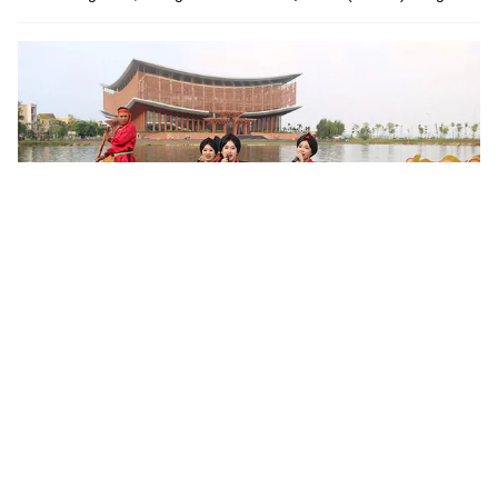
Khoa học, công nghệ mở đường khai thác nguồn lực văn
hóa
Sau 6 tháng triển khai Nghị quyết số 80-NQ/TW của Bộ Chính trị,
nhiều địa phương đã cụ thể hóa chủ trương phát triển văn hóa
bằng các chương trình, đề án và mô hình mới. Khoa học,...