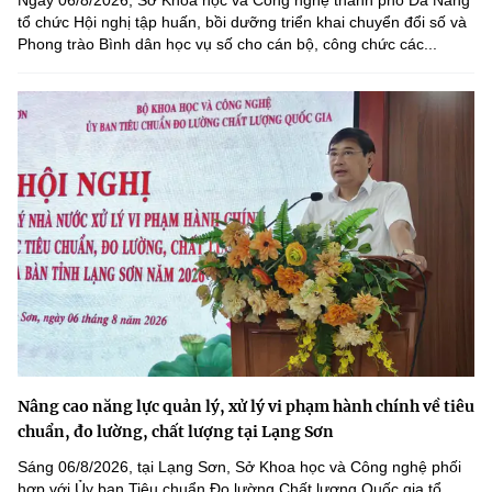
Ngày 06/8/2026, Sở Khoa học và Công nghệ thành phố Đà Nẵng
tổ chức Hội nghị tập huấn, bồi dưỡng triển khai chuyển đổi số và
Phong trào Bình dân học vụ số cho cán bộ, công chức các...
Nâng cao năng lực quản lý, xử lý vi phạm hành chính về tiêu
chuẩn, đo lường, chất lượng tại Lạng Sơn
Sáng 06/8/2026, tại Lạng Sơn, Sở Khoa học và Công nghệ phối
hợp với Ủy ban Tiêu chuẩn Đo lường Chất lượng Quốc gia tổ