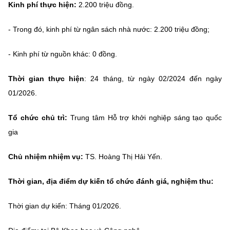
Kinh phí thực hiện:
2.200 triệu đồng.
MST IOFFICE
Văn bản QPPL
Sở Khoa học và Công nghệ
Chuyển đổi số
- Trong đó, kinh phí từ ngân sách nhà nước: 2.200 triệu đồng;
THỐNG KÊ
Văn bản chỉ đạo điều hành
Bưu chính, Viễn thông
- Kinh phí từ nguồn khác: 0 đồng.
Multimedia
Khoa học và Công nghệ
Lấy ý kiến người dân về dự thảo VBQPPL
Sở hữu trí tuệ
Thời gian thực hiện
: 24 tháng, từ ngày 02/2024 đến ngày
THƯ ĐIỆN TỬ
Đổi mới sáng tạo
Tiêu chuẩn, đo lường, chất lượng
01/2026.
Khác
Chuyển đổi số
Năng lượng nguyên tử
Tổ chức chủ trì:
Trung tâm Hỗ trợ khởi nghiệp sáng tạo quốc
Videos
gia
Bưu chính, Viễn thông
Tin tổng hợp
Infographic
Chủ nhiệm nhiệm vụ:
TS. Hoàng Thị Hải Yến.
Sở hữu trí tuệ
Tin địa phương
Ảnh
Thời gian, địa điểm dự kiến tổ chức đánh giá, nghiệm thu:
Tiêu chuẩn, đo lường, chất lượng
Voice
Thời gian dự kiến: Tháng 01/2026.
Năng lượng nguyên tử
Nhiệm vụ trọng tâm